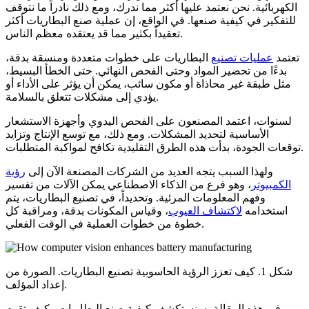
الكهربائية. نحن نعتمد عليها أكثر مما ندرك، ومع ذلك نادراً ما نتوقف
للتفكير في كيفية صنعها. في الواقع، إن عملية صنع البطاريات أكثر
تعقيداً بكثير مما قد يعتقده معظم الناس.
تعتمد
عمليات تصنيع
البطاريات على خطوات متعددة ومنسقة بدقة،
بدءًا من تحضير المواد وحتى الفحص النهائي. حتى الخطأ البسيط،
مثل طبقة غير محاذاة أو مكون سائب، يمكن أن يؤثر على الأداء أو
يؤدي إلى مشكلات تتعلق بالسلامة.
لسنوات، اعتمد المصنعون على الفحص اليدوي وأجهزة الاستشعار
الأساسية لتحديد المشكلات. ومع ذلك، مع توسع الإنتاج وتزايد
توقعات الجودة، بدأت هذه الطرق التقليدية تكافح لمواكبة المتطلبات.
ولهذا السبب يتجه العديد من الشركات المصنعة الآن إلى
رؤية
الكمبيوتر
، وهو فرع من الذكاء الاصطناعي يمكن الآلات من تفسير
وفهم المعلومات المرئية. وتحدیداً، في تصنيع البطاريات، يتم
استخدامه
لاكتشاف العيوب
، وقياس المكونات بدقة، ومراقبة كل
خطوة من خطوات العملية في الوقت الفعلي.
شكل 1. كيف تعزز الرؤية الحاسوبية تصنيع البطاريات. الصورة من
إعداد المؤلف.
في هذه المقالة، سنستكشف كيفية صنع البطاريات وكيف تقوم