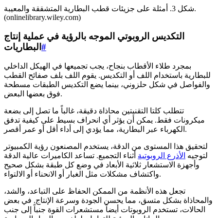
شكل 3. أمثلة على جزيئات قطب البطارية المتشققة والمعيبة.
(onlinelibrary.wiley.com)
التكديس الروبوتي الموجه بالرؤية في عملية إنتاج
#
البطاريات
بمجرد طلاء الأقطاب بنجاح، يجب تجميعها في الهيكل الداخلي
للبطارية باستخدام اللف أو التكديس. يقوم اللف بلف صفائح القطب
والفواصل في شكل حلزوني، بينما يضع التكديس الطبقات مسطحة
فوق بعضها البعض.
تتطلب كلتا التقنيتين محاذاة دقيقة، غالباً ما تصل إلى بضعة
ميكرونات فقط. يمكن أن يؤثر أي انحراف بسيط على كيفية تدفق
الكهرباء عبر البطارية، مما يؤدي إلى أداء أقل أو عمر أقصر.
لتحقيق هذا المستوى من الدقة، يستخدم المصنعون رؤية الكمبيوتر
لتوجيه
الأذرع الروبوتية
أثناء التجميع. تساعد الكاميرات عالية الدقة
وأجهزة الاستشعار ثلاثية الأبعاد في وضع كل طبقة بشكل صحيح
واكتشاف مشكلات مثل الغبار أو الانحناء أو الالتواء.
تجعل هذه الأنظمة من الممكن الحفاظ على التباعد، والشد،
والمحاذاة بشكل متسق، مما يحسن الجودة وسرعة الإنتاج. في بعض
الحالات، تستخدم الروبوتات أيضاً مستشعرات القوة جنباً إلى جنب