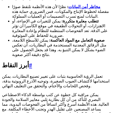
مخاطر أمن البيانات
:
نظرًا لأن هذه الأنظمة تلتقط صورًا
مفصلة لخطوط الإنتاج والمكونات، فمن الضروري حماية هذه
البيانات لمنع تسرب التصميمات أو العمليات المملوكة.
تتطلب معايرة متكررة:
يمكن للتغيرات في الإضاءة، أو
الاهتزازات، أو التحولات الطفيفة في موقع الكاميرا أن تؤثر
على الدقة. تعد الفحوصات المنتظمة للنظام وإعادة المعايرة
ضرورية للحفاظ على الموثوقية.
صعوبة التعامل مع المواد العاكسة:
يمكن للأسطح اللامعة،
مثل الرقائق المعدنية المستخدمة في البطاريات، أن تعكس
الضوء بشكل لا يمكن التنبؤ به. وهذا قد يجعل الحصول على
نتائج دقيقة أكثر صعوبة.
#
أبرز النقاط
تعمل الرؤية الحاسوبية بثبات على تغيير تصنيع البطاريات. يمكن
استخدامها لاكتشاف العيوب الصغيرة، وتوجيه الأذرع الروبوتية بدقة،
وفحص اللحامات والأختام، والتحقق من التغليف النهائي.
يمكن مراقبة كل خطوة عن كثب بواسطة الذكاء الاصطناعي
البصري للتأكد من أن كل بطارية تلبي معايير السلامة والجودة
العالية. هذه الأنظمة أسرع وأكثر اتساقاً من الفحوصات اليدوية، مما
يساعد المصنعين على تقليل الهدر وتجنب الأخطاء المكلفة. مع