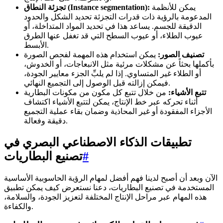
يمكن للأنظمة
تجزئة النطاق (Instance segmentation):
المدعومة بالرؤية ذات قدرات التجزئة تحديد الشكل والحدود
الدقيقة للجسم. يساعد هذا في تحديد المواد المتداخلة، أو
عيوب الطلاء، أو عيوب السطح التي قد تغفل عنها الطرق
الأبسط.
تصنيف الصور:
يمكن استخدام هذه المهمة لفحص الصورة
بأكملها بحثاً عن مشكلات مرئية مثل الانبعاجات، أو الخدوش،
أو الطلاء غير المتساوي. إذا لم يلبِّ الجزء معايير الجودة،
فيمكن إزالته قبل الوصول إلى التجميع النهائي.
تتبع الأشياء:
من خلال تتبع كل مكون من مكونات البطارية
أثناء تحركه عبر خط الإنتاج، يمكن لتتبع الأشياء اكتشاف
الأجزاء المفقودة أو غير المحاذية وضمان بقاء عملية التجميع
دقيقة وفعالة.
تطبيقات الذكاء الاصطناعي البصري في
#
تصنيع البطاريات
الآن وبعد أن أصبح لدينا فهم أفضل لمهام الرؤية الحاسوبية الأساسية
المستخدمة في تصنيع البطاريات، دعنا نستعرض كيف يمكن تطبيق
هذه المهام عبر مراحل الإنتاج المختلفة لتعزيز الجودة، والسلامة،
والكفاءة.