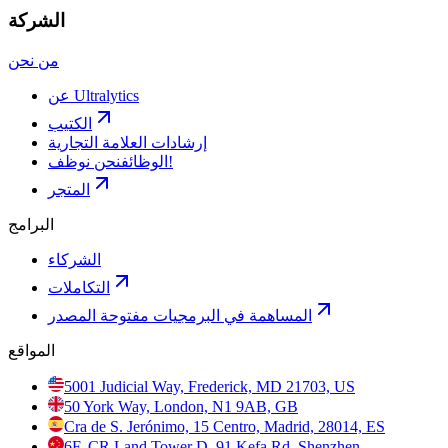
الشركة
من نحن
عن Ultralytics
الكتيب
إرشادات العلامة التجارية
نحن نوظف!
الوظائف
المتجر
البرامج
الشركاء
التكاملات
المساهمة في البرمجيات مفتوحة المصدر
المواقع
5001 Judicial Way, Frederick, MD 21703, US
50 York Way, London, N1 9AB, GB
Cra de S. Jerónimo, 15 Centro, Madrid, 28014, ES
6F, CR Land Tower D, 91 Kefa Rd, Shenzhen,