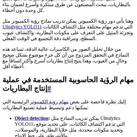
بالبطاريات، يبحث المصنعون عن طرق مبتكرة وأسرع لضمان بناء
كل وحدة دون أخطاء.
وهنا يأتي دور رؤية الكمبيوتر. يمكن تدريب نماذج رؤية الكمبيوتر مثل
التي تدعم مهام مختلفة مثل اكتشاف الكائنات
Ultralytics YOLO11
وتجزئة المثيل على التعرف على مكونات البطارية، واكتشاف عيوب
السطح، ومراقبة دقة التجميع في الوقت الفعلي.
من خلال تحليل الصور من الكاميرات عالية الدقة، تساعد هذه
النماذج في التحقق المزدوج من أن كل جزء موضوع بشكل صحيح
وخالٍ من العيوب. وهذا يتيح إنتاج بطاريات أسرع وأكثر اتساقاً مع
أخطاء أقل.
مهام الرؤية الحاسوبية المستخدمة في عملية
#
إنتاج البطاريات
إليك نظرة فاحصة على بعض
مهام رؤية الكمبيوتر
الرئيسية التي
يمكنها دعم وتبسيط عملية تصنيع البطاريات:
يمكن تدريب النماذج مثل Ultralytics
:
Object detection
YOLO11، التي تدعم اكتشاف الكائنات، على تحديد موقع
وتحديد مكونات محددة، مثل خلايا البطارية، والموصلات،
والأشرطة، على خط الإنتاج.