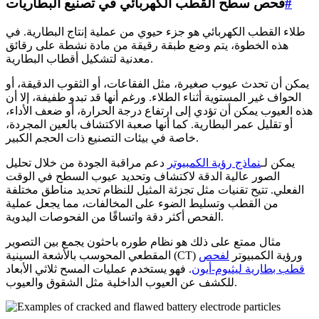
#
فحص سطح القطب الكهربائي في تصنيع البطاريات
طلاء القطب الكهربائي هو جزء حيوي من عملية إنتاج البطارية. في
هذه الخطوة، يتم وضع طبقة رقيقة من مادة نشطة على رقائق
معدنية لتشكيل أقطاب البطارية.
يمكن أن تحدث عيوب صغيرة، مثل الفقاعات، أو الثقوب الدقيقة، أو
الحواف غير المستوية أثناء الطلاء. ورغم أنها قد تبدو طفيفة، إلا أن
هذه العيوب يمكن أن تؤدي إلى ارتفاع درجة الحرارة، أو ضعف الأداء،
أو تقليل عمر البطارية. كما أنها صعبة الاكتشاف بالعين المجردة،
خاصة في بيئات التصنيع ذات الحجم الكبير.
يمكن لـ
نماذج رؤية الكمبيوتر
دعم مراقبة الجودة من خلال تحليل
الصور عالية الدقة لاكتشاف وتحديد عيوب السطح في الوقت
الفعلي. تتيح تقنيات مثل تجزئة المثيل للنظام تحديد مناطق مختلفة
من القطب وتسليط الضوء على المخالفات، مما يجعل عملية
الفحص أكثر دقة واتساقًا من الفحوصات اليدوية.
مثال ممتع على ذلك هو نظام طوره باحثون يجمع بين التصوير
المقطعي المحوسب بالأشعة السينية (CT) ورؤية الكمبيوتر
لفحص
قطب بطارية ليثيوم-أيون
. فهو يستخدم عمليات المسح ثلاثي الأبعاد
للكشف عن العيوب الداخلية مثل الشقوق والعيوب.