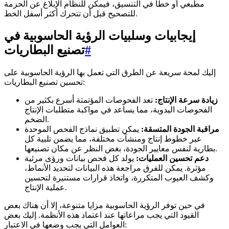
مطبعي أو خطأ في التنسيق، فيمكن للنظام الإبلاغ عن الحزمة
للتصحيح قبل أن تتحرك أكثر أسفل الخط.
إيجابيات وسلبيات الرؤية الحاسوبية في
#
تصنيع البطاريات
إليك لمحة سريعة عن الطرق التي تعمل بها الرؤية الحاسوبية على
تحسين تصنيع البطاريات:
زيادة سرعة الإنتاج:
تعد الفحوصات المؤتمتة أسرع بكثير من
الفحوصات اليدوية، مما يساعد في مواكبة متطلبات الإنتاج
الضخم.
مراقبة الجودة المتسقة:
يمكن تطبيق نماذج الفحص الموحدة
عبر خطوط إنتاج ومنشآت مختلفة، مما يضمن تلبية كل
بطارية لنفس معايير الجودة، بغض النظر عن مكان تصنيعها.
دعم تحسين العمليات:
يولد كل فحص بيانات ورؤى مرئية
مؤثرة. يمكن للفرق مراجعة هذه البيانات لتحديد الأنماط،
وكشف العيوب المتكررة، واتخاذ قرارات مستنيرة لتحسين
عملية الإنتاج.
في حين توفر الرؤية الحاسوبية مزايا متنوعة، إلا أن هناك بعض
القيود التي يجب مراعاتها عند اعتماد هذه الأنظمة. إليك بعض
العوامل التي يجب وضعها في الاعتبار: