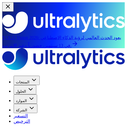
يعود الحدث العالمي لرؤية الذكاء الاصطناعي
YOLO Vision 2026:
في 13 سبتمبر، حضورياً وعبر الإنترنت.
المنتجات
الحلول
الموارد
الشركة
التسعير
الترخيص