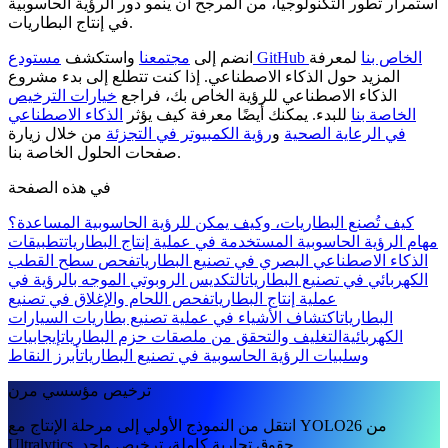
استمرار تطور التكنولوجيا، من المرجح أن ينمو دور الرؤية الحاسوبية
في إنتاج البطاريات.
مستودع GitHub الخاص بنا
لمعرفة
انضم إلى
مجتمعنا
واستكشف
المزيد حول الذكاء الاصطناعي. إذا كنت تتطلع إلى بدء مشروع
الذكاء الاصطناعي للرؤية الخاص بك، فراجع
خيارات الترخيص
الخاصة بنا
للبدء. يمكنك أيضًا معرفة كيف يؤثر
الذكاء الاصطناعي
في الرعاية الصحية
و
رؤية الكمبيوتر في التجزئة
من خلال زيارة
صفحات الحلول الخاصة بنا.
في هذه الصفحة
كيف تُصنع البطاريات، وكيف يمكن للرؤية الحاسوبية المساعدة؟
مهام الرؤية الحاسوبية المستخدمة في عملية إنتاج البطاريات
تطبيقات
الذكاء الاصطناعي البصري في تصنيع البطاريات
فحص سطح القطب
الكهربائي في تصنيع البطاريات
التكديس الروبوتي الموجه بالرؤية في
عملية إنتاج البطاريات
فحص اللحام والإغلاق في تصنيع
البطاريات
اكتشاف الأشياء في عملية تصنيع بطاريات السيارات
الكهربائية
التغليف والتحقق من ملصقات حزم البطاريات
إيجابيات
وسلبيات الرؤية الحاسوبية في تصنيع البطاريات
أبرز النقاط
ترخيص مؤسسي مرن
انتقل من النموذج الأولي إلى مرحلة الإنتاج مع YOLO26 من
Ultralytics. حقوق تجارية كاملة، ترخيص واحد.