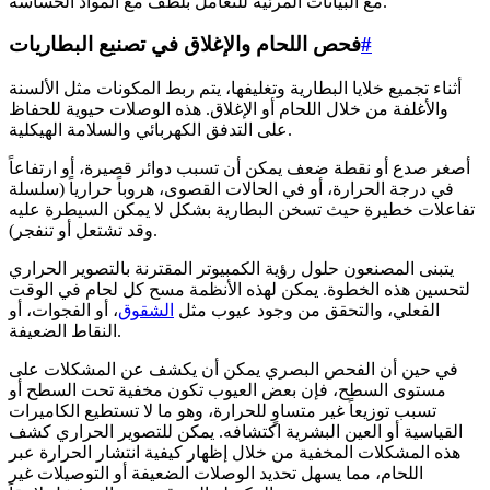
مع البيانات المرئية للتعامل بلطف مع المواد الحساسة.
#
فحص اللحام والإغلاق في تصنيع البطاريات
أثناء تجميع خلايا البطارية وتغليفها، يتم ربط المكونات مثل الألسنة
والأغلفة من خلال اللحام أو الإغلاق. هذه الوصلات حيوية للحفاظ
على التدفق الكهربائي والسلامة الهيكلية.
أصغر صدع أو نقطة ضعف يمكن أن تسبب دوائر قصيرة، أو ارتفاعاً
في درجة الحرارة، أو في الحالات القصوى، هروباً حرارياً (سلسلة
تفاعلات خطيرة حيث تسخن البطارية بشكل لا يمكن السيطرة عليه
وقد تشتعل أو تنفجر).
يتبنى المصنعون حلول رؤية الكمبيوتر المقترنة بالتصوير الحراري
لتحسين هذه الخطوة. يمكن لهذه الأنظمة مسح كل لحام في الوقت
الفعلي، والتحقق من وجود عيوب مثل
الشقوق
، أو الفجوات، أو
النقاط الضعيفة.
في حين أن الفحص البصري يمكن أن يكشف عن المشكلات على
مستوى السطح، فإن بعض العيوب تكون مخفية تحت السطح أو
تسبب توزيعاً غير متساوٍ للحرارة، وهو ما لا تستطيع الكاميرات
القياسية أو العين البشرية اكتشافه. يمكن للتصوير الحراري كشف
هذه المشكلات المخفية من خلال إظهار كيفية انتشار الحرارة عبر
اللحام، مما يسهل تحديد الوصلات الضعيفة أو التوصيلات غير