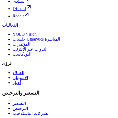
المنتدى
Discord
Reddit
الفعاليات
YOLO Vision
جلسات Ultralytics المباشرة
المؤتمرات
الندوات عبر الإنترنت
البودكاست
الرؤى
العملاء
الاستبيان
أخبار
التسعير والترخيص
التسعير
الترخيص
الشركات الناشئة
جديد