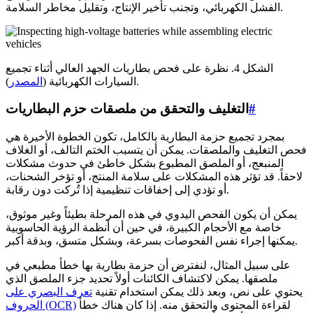
الفشل الكهربائي، وتجنب تأخير الإنتاج، وتقليل مخاطر السلامة.
الشكل 4. نظرة على فحص بطاريات الجهد العالي أثناء تجميع
).
السيارات الكهربائية (
المصدر
#
التغليف والتحقق من ملصقات حزم البطاريات
بمجرد تجميع حزمة البطارية بالكامل، تكون الخطوة الأخيرة هي
فحص التغليف والملصقات. يمكن أن يتسبب الختم التالف، أو الغلاف
المنبعج، أو الملصق المطبوع بشكل خاطئ في حدوث مشكلات
لاحقاً. قد تؤثر هذه المشكلات على سلامة المنتج، أو تؤخر الشحنات،
أو تؤدي إلى إخفاقات تنظيمية إذا تُركت دون رقابة.
يمكن أن يكون الفحص اليدوي في هذه المرحلة بطيئاً وغير موثوق،
خاصة مع الأحجام الكبيرة، في حين أن أنظمة الرؤية الحاسوبية
يمكنها إجراء نفس الفحوصات بسرعة، وبشكل متسق، وبدقة أكبر.
على سبيل المثال، لنفترض أن حزمة بطارية بها خطأ مطبعي في
ملصقها. يمكن لاكتشاف الكائنات أولاً تحديد جزء الملصق الذي
يحتوي على نص، وبعد ذلك يمكن استخدام تقنية
تعرف البصري على
لقراءة المحتوى والتحقق منه. إذا كان هناك خطأ
الحروف (OCR)