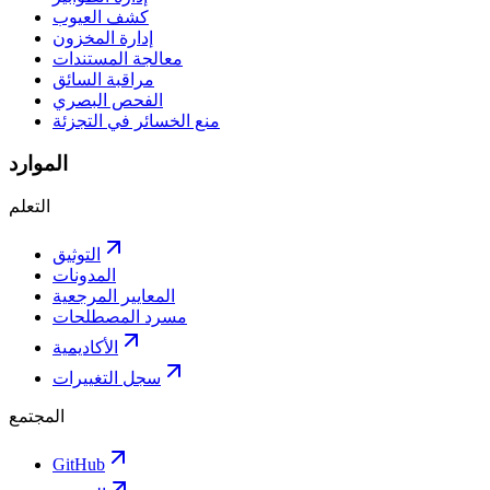
كشف العيوب
إدارة المخزون
معالجة المستندات
مراقبة السائق
الفحص البصري
منع الخسائر في التجزئة
الموارد
التعلم
التوثيق
المدونات
المعايير المرجعية
مسرد المصطلحات
الأكاديمية
سجل التغييرات
المجتمع
GitHub