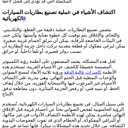
المكتملة التي قد تؤدي إلى فشل لاحقاً.
اكتشاف الأشياء في عملية تصنيع بطاريات السيارات
#
الكهربائية
يتضمن تصنيع البطاريات عملية دقيقة من القطع، والتكديس،
واللحام، والإغلاق. يتم توقيت كل خطوة بعناية وأتمتتها. ولكن حتى
في البيئات الخاضعة للرقابة، يمكن أن تنزلق أجسام غريبة صغيرة.
يمكن لبرغي مفكوك أو قطعة معدنية تركت داخل حزمة البطارية أن
تسبب دوائر قصيرة، أو تلفاً داخلياً، أو حرائق.
لحل هذه المشكلة، يعتمد المصنعون على أنظمة رؤية الكمبيوتر
المصممة خصيصًا للكشف عن الأجسام الغريبة. تستخدم هذه
الأنظمة
كاميرات عالية الدقة
ورؤية ثلاثية الأبعاد لمسح الصواني
والوحدات النمطية قبل الختم النهائي. وهي مدربة على اكتشاف
الأجسام غير المرغوب فيها والاستجابة الفورية، من خلال إيقاف
الخط، أو تنبيه فني، أو رفض الحزمة المتأثرة، دون مقاطعة تدفق
الإنتاج.
على سبيل المثال، في تجميع بطاريات السيارات الكهربائية، تُستخدم
الرؤية الحاسوبية لفحص الصواني بحثاً عن أجسام غريبة قبل الإغلاق
النهائي مباشرة. يمكن لهذه الأنظمة اكتشاف الأدوات في غير مكانها،
أو البراغي المفكوكة، أو الحطام الذي قد تفوت الفحوصات اليدوية
اكتشافه. من خلال تحديد هذه المشكلات مبكراً، فإنها تساعد في منع