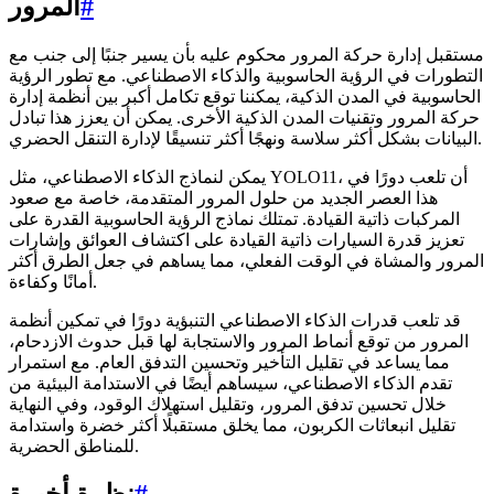
#
المرور
مستقبل إدارة حركة المرور محكوم عليه بأن يسير جنبًا إلى جنب مع
التطورات في الرؤية الحاسوبية والذكاء الاصطناعي. مع تطور الرؤية
الحاسوبية في المدن الذكية، يمكننا توقع تكامل أكبر بين أنظمة إدارة
حركة المرور وتقنيات المدن الذكية الأخرى. يمكن أن يعزز هذا تبادل
البيانات بشكل أكثر سلاسة ونهجًا أكثر تنسيقًا لإدارة التنقل الحضري.
يمكن لنماذج الذكاء الاصطناعي، مثل YOLO11، أن تلعب دورًا في
هذا العصر الجديد من حلول المرور المتقدمة، خاصة مع صعود
المركبات ذاتية القيادة. تمتلك نماذج الرؤية الحاسوبية القدرة على
تعزيز قدرة السيارات ذاتية القيادة على اكتشاف العوائق وإشارات
المرور والمشاة في الوقت الفعلي، مما يساهم في جعل الطرق أكثر
أمانًا وكفاءة.
قد تلعب قدرات الذكاء الاصطناعي التنبؤية دورًا في تمكين أنظمة
المرور من توقع أنماط المرور والاستجابة لها قبل حدوث الازدحام،
مما يساعد في تقليل التأخير وتحسين التدفق العام. مع استمرار
تقدم الذكاء الاصطناعي، سيساهم أيضًا في الاستدامة البيئية من
خلال تحسين تدفق المرور، وتقليل استهلاك الوقود، وفي النهاية
تقليل انبعاثات الكربون، مما يخلق مستقبلًا أكثر خضرة واستدامة
للمناطق الحضرية.
#
نظرة أخيرة