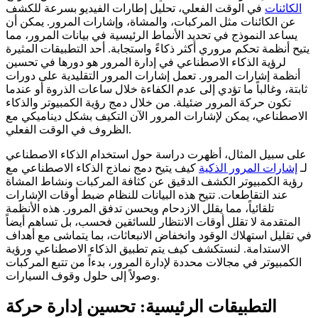
الكائنات
في الوقت الفعلي، تحليل إطارات الفيديو بسرعة للكشف
عن الكائنات مثل المركبات، والمشاة، وإشارات المرور. يمكن أن
يساعد النموذج في تحديد الأنماط الرئيسية في بيانات المرور، مما
يتيح أنظمة تحكم مروري أكثر ذكاءً واستجابة. أحد التطبيقات المثيرة
لرؤية الذكاء الاصطناعي في إدارة المرور هو دورها في تحسين
أنظمة إشارات المرور. تعمل إشارات المرور التقليدية على دورات
ثابتة، وغالباً ما تؤدي إلى عدم الكفاءة خلال ساعات الذروة أو عندما
تكون حركة المرور ضئيلة. من خلال دمج رؤية الكمبيوتر والذكاء
الاصطناعي، يمكن لإشارات المرور الآن التكيف بشكل ديناميكي مع
الظروف في الوقت الفعلي.
على سبيل المثال، أظهرت دراسة حول استخدام الذكاء الاصطناعي
لـ
إشارات المرور الذكية
كيف يتيح دمج نماذج الذكاء الاصطناعي مع
رؤية الكمبيوتر الكشف الدقيق عن كثافة المركبات ونشاط المشاة
عند التقاطعات. تتيح هذه البيانات للنظام ضبط أوقات الإشارات
تلقائياً، مما يقلل الازدحام ويحسن تدفق المرور. هذه الأنظمة
المتقدمة لا تقلل أوقات الانتظار للسائقين فحسب، بل تساهم أيضاً
في تقليل استهلاك الوقود وانخفاض الانبعاثات، بما يتماشى مع أهداف
الاستدامة. لنستكشف كيف يتم تطبيق الذكاء الاصطناعي ورؤية
الكمبيوتر في مجالات محددة لإدارة المرور، بدءاً من تتبع المركبات
وصولاً إلى حلول وقوف السيارات.
التطبيقات الرئيسية: تحسين إدارة حركة