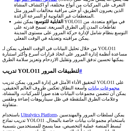
التعرف على المركبات من أنواع مختلفة، أو اكتشاف المشاة
الذين يعبرون الطريق، أو حتى مراقبة مخالفات المرور مثل
المنعطفات غير القانونية أو السرعة الزائدة.
القابلية للتوسع:
يمكن نشر YOLO11 في مواقع متعددة، من
تقاطعات المدن إلى الطرق السريعة. تسمح قدرته على
التوسع بنظام شامل لإدارة حركة المرور على مستوى المدينة
يمكن مراقبته وتعديله في الوقت الفعلي.
من خلال تحليل البيانات في الوقت الفعلي، يمكن لـ YOLO11
مساعدة أنظمة إدارة المرور على اتخاذ قرارات أسرع وأكثر استنارة
يمكنها تحسين تدفق المرور وتقليل الازدحام وتعزيز سلامة الطرق.
#
تدريب YOLO11 لتطبيقات المرور
لتحقيق الأداء الأمثل في إدارة المرور، يمكن تدريب YOLO11 على
مجموعات بيانات
واسعة النطاق تعكس ظروف العالم الحقيقي.
يمكن أن تتضمن مجموعات البيانات هذه صوراً للمركبات، والمشاة،
وعلامات الطرق الملتقطة في ظل سيناريوهات إضاءة وطقس
متفاوتة.
، يمكن لسلطات المرور والمهندسين
Ultralytics Platform
باستخدام
تدريب نماذج YOLO11 باستخدام مجموعات بيانات خاصة بالمجال.
تُبسط المنصة عملية التخصيص، مما يسمح للمستخدمين بتسمية