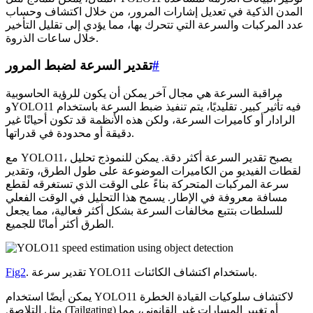
المدن الذكية في تعديل إشارات المرور، من خلال اكتشاف وحساب
عدد المركبات والسرعة التي تتحرك بها، مما يؤدي إلى تقليل التأخير
خلال ساعات الذروة.
#
تقدير السرعة لضبط المرور
مراقبة السرعة هي مجال آخر يمكن أن يكون للرؤية الحاسوبية
وYOLO11 فيه تأثير كبير. تقليديًا، يتم تنفيذ ضبط السرعة باستخدام
الرادار أو كاميرات السرعة، ولكن هذه الأنظمة قد تكون أحيانًا غير
دقيقة أو محدودة في قدراتها.
مع YOLO11، يصبح تقدير السرعة أكثر دقة. يمكن للنموذج تحليل
لقطات الفيديو من الكاميرات الموضوعة على طول الطرق، وتقدير
سرعة المركبات المتحركة بناءً على الوقت الذي تستغرقه لقطع
مسافة معروفة في الإطار. يسمح هذا التحليل في الوقت الفعلي
للسلطات بتتبع مخالفات السرعة بشكل أكثر فعالية، مما يجعل
الطرق أكثر أمانًا للجميع.
. تقدير سرعة YOLO11 باستخدام اكتشاف الكائنات.
Fig2
يمكن أيضًا استخدام YOLO11 لاكتشاف سلوكيات القيادة الخطرة
مثل التلاصق (Tailgating) أو تغيير المسارات غير القانوني، مما