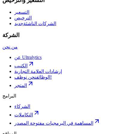
التسعير والترخيص
التسعير
الترخيص
الشركات الناشئة
جديد
الشركة
من نحن
عن Ultralytics
الكتيب
إرشادات العلامة التجارية
نحن نوظف!
الوظائف
المتجر
البرامج
الشركاء
التكاملات
المساهمة في البرمجيات مفتوحة المصدر
المواقع