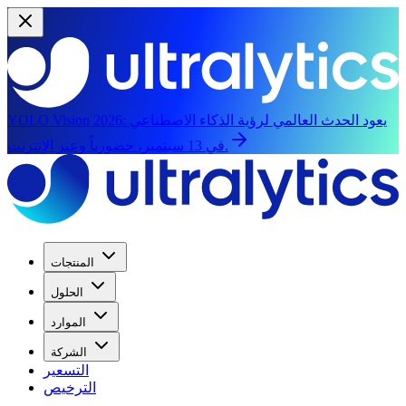
يعود الحدث العالمي لرؤية الذكاء الاصطناعي
YOLO Vision 2026:
في 13 سبتمبر، حضورياً وعبر الإنترنت.
المنتجات
الحلول
الموارد
الشركة
التسعير
الترخيص