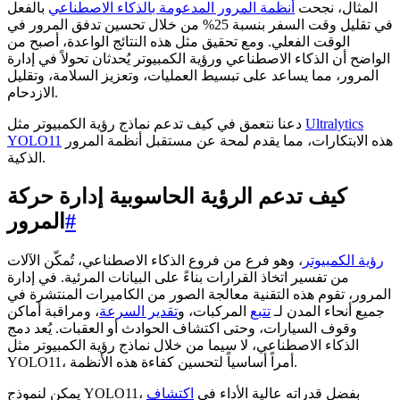
المثال، نجحت
أنظمة المرور المدعومة بالذكاء الاصطناعي
بالفعل
في تقليل وقت السفر بنسبة 25% من خلال تحسين تدفق المرور في
الوقت الفعلي. ومع تحقيق مثل هذه النتائج الواعدة، أصبح من
الواضح أن الذكاء الاصطناعي ورؤية الكمبيوتر يُحدثان تحولاً في إدارة
المرور، مما يساعد على تبسيط العمليات، وتعزيز السلامة، وتقليل
الازدحام.
Ultralytics
دعنا نتعمق في كيف تدعم نماذج رؤية الكمبيوتر مثل
هذه الابتكارات، مما يقدم لمحة عن مستقبل أنظمة المرور
YOLO11
الذكية.
كيف تدعم الرؤية الحاسوبية إدارة حركة
#
المرور
رؤية الكمبيوتر
، وهو فرع من فروع الذكاء الاصطناعي، تُمكّن الآلات
من تفسير اتخاذ القرارات بناءً على البيانات المرئية. في إدارة
المرور، تقوم هذه التقنية معالجة الصور من الكاميرات المنتشرة في
جميع أنحاء المدن لـ
تتبع
المركبات، و
تقدير السرعة
، ومراقبة أماكن
وقوف السيارات، وحتى اكتشاف الحوادث أو العقبات. يُعد دمج
الذكاء الاصطناعي، لا سيما من خلال نماذج رؤية الكمبيوتر مثل
YOLO11، أمراً أساسياً لتحسين كفاءة هذه الأنظمة.
يمكن لنموذج YOLO11، بفضل قدراته عالية الأداء في
اكتشاف