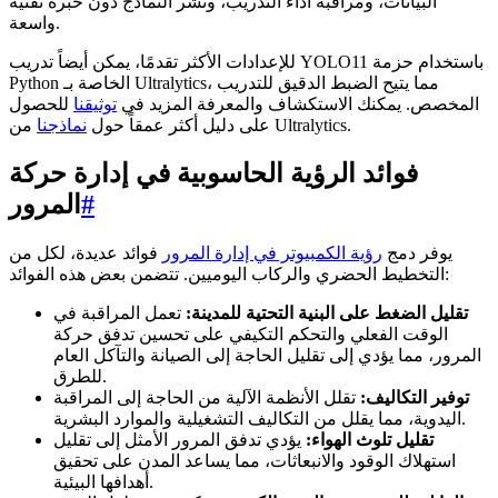
البيانات، ومراقبة أداء التدريب، ونشر النماذج دون خبرة تقنية
واسعة.
للإعدادات الأكثر تقدمًا، يمكن أيضاً تدريب YOLO11 باستخدام حزمة
Python الخاصة بـ Ultralytics، مما يتيح الضبط الدقيق للتدريب
المخصص. يمكنك الاستكشاف والمعرفة المزيد في
توثيقنا
للحصول
من Ultralytics.
على دليل أكثر عمقاً حول
نماذجنا
فوائد الرؤية الحاسوبية في إدارة حركة
#
المرور
يوفر دمج
رؤية الكمبيوتر في إدارة المرور
فوائد عديدة، لكل من
التخطيط الحضري والركاب اليوميين. تتضمن بعض هذه الفوائد:
تقليل الضغط على البنية التحتية للمدينة:
تعمل المراقبة في
الوقت الفعلي والتحكم التكيفي على تحسين تدفق حركة
المرور، مما يؤدي إلى تقليل الحاجة إلى الصيانة والتآكل العام
للطرق.
توفير التكاليف:
تقلل الأنظمة الآلية من الحاجة إلى المراقبة
اليدوية، مما يقلل من التكاليف التشغيلية والموارد البشرية.
تقليل تلوث الهواء:
يؤدي تدفق المرور الأمثل إلى تقليل
استهلاك الوقود والانبعاثات، مما يساعد المدن على تحقيق
أهدافها البيئية.