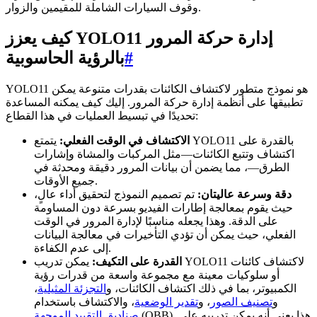
وقوف السيارات الشاملة للمقيمين والزوار.
كيف يعزز YOLO11 إدارة حركة المرور
#
بالرؤية الحاسوبية
YOLO11 هو نموذج متطور لاكتشاف الكائنات بقدرات متنوعة يمكن
تطبيقها على أنظمة إدارة حركة المرور. إليك كيف يمكنه المساعدة
تحديدًا في تبسيط العمليات في هذا القطاع:
الاكتشاف في الوقت الفعلي:
يتمتع YOLO11 بالقدرة على
اكتشاف وتتبع الكائنات—مثل المركبات والمشاة وإشارات
الطرق—، مما يضمن أن بيانات المرور دقيقة ومحدثة في
جميع الأوقات.
دقة وسرعة عاليتان:
تم تصميم النموذج لتحقيق أداء عالٍ،
حيث يقوم بمعالجة إطارات الفيديو بسرعة دون المساومة
على الدقة. وهذا يجعله مناسبًا لإدارة المرور في الوقت
الفعلي، حيث يمكن أن تؤدي التأخيرات في معالجة البيانات
إلى عدم الكفاءة.
القدرة على التكيف:
يمكن تدريب YOLO11 لاكتشاف كائنات
أو سلوكيات معينة مع مجموعة واسعة من قدرات رؤية
الكمبيوتر، بما في ذلك اكتشاف الكائنات، و
التجزئة المثیلية
،
و
تصنيف الصور
، و
تقدير الوضعية
، والاكتشاف باستخدام
(OBB). هذا يعني أنه يمكن تدريبه على
صناديق التقييد الموجهة