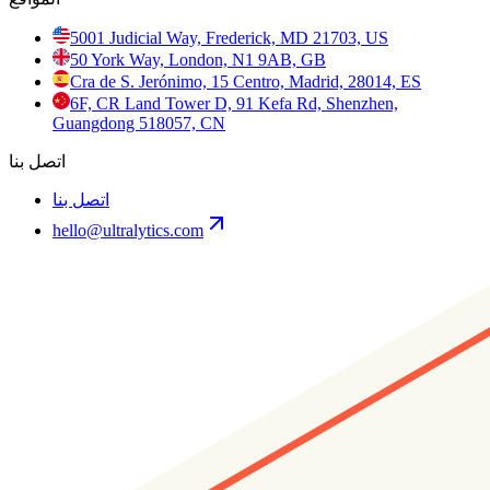
5001 Judicial Way, Frederick, MD 21703, US
50 York Way, London, N1 9AB, GB
Cra de S. Jerónimo, 15 Centro, Madrid, 28014, ES
6F, CR Land Tower D, 91 Kefa Rd, Shenzhen,
Guangdong 518057, CN
اتصل بنا
اتصل بنا
hello@ultralytics.com