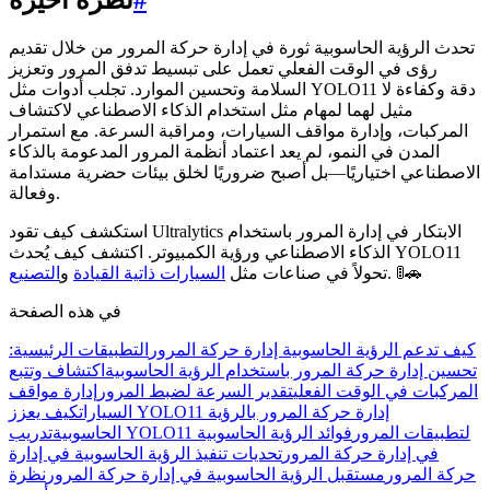
تحدث الرؤية الحاسوبية ثورة في إدارة حركة المرور من خلال تقديم
رؤى في الوقت الفعلي تعمل على تبسيط تدفق المرور وتعزيز
السلامة وتحسين الموارد. تجلب أدوات مثل YOLO11 دقة وكفاءة لا
مثيل لهما لمهام مثل استخدام الذكاء الاصطناعي لاكتشاف
المركبات، وإدارة مواقف السيارات، ومراقبة السرعة. مع استمرار
المدن في النمو، لم يعد اعتماد أنظمة المرور المدعومة بالذكاء
الاصطناعي اختياريًا—بل أصبح ضروريًا لخلق بيئات حضرية مستدامة
وفعالة.
استكشف كيف تقود Ultralytics الابتكار في إدارة المرور باستخدام
الذكاء الاصطناعي ورؤية الكمبيوتر. اكتشف كيف يُحدث YOLO11
. 🚦🚗
تحولاً في صناعات مثل
السيارات ذاتية القيادة
و
التصنيع
في هذه الصفحة
كيف تدعم الرؤية الحاسوبية إدارة حركة المرور
التطبيقات الرئيسية:
تحسين إدارة حركة المرور باستخدام الرؤية الحاسوبية
اكتشاف وتتبع
المركبات في الوقت الفعلي
تقدير السرعة لضبط المرور
إدارة مواقف
السيارات
كيف يعزز YOLO11 إدارة حركة المرور بالرؤية
تدريب YOLO11 لتطبيقات المرور
فوائد الرؤية الحاسوبية
الحاسوبية
في إدارة حركة المرور
تحديات تنفيذ الرؤية الحاسوبية في إدارة
حركة المرور
مستقبل الرؤية الحاسوبية في إدارة حركة المرور
نظرة