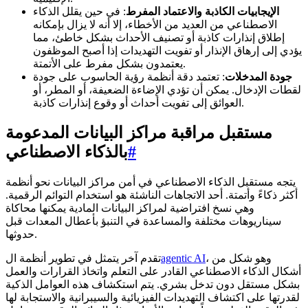
الإيجابيات الكاذبة والاعتماد المفرط
: في حين يقلل الذكاء
الاصطناعي من العديد من الأخطاء، إلا أنه لا يزال بإمكانه
إطلاق إنذارات كاذبة أو تصنيف الأحداث بشكل خاطئ، مما
يؤدي إلى إرهاق الإنذار أو تفويت التهديدات إذا أصبح الموظفون
يعتمدون بشكل مفرط على الأتمتة.
جودة المدخلات
: تعتمد دقة أنظمة رؤية الحاسوب على جودة
لقطات الإدخال. يمكن أن تؤدي الإضاءة الضعيفة، أو المطر، أو
العوائق إلى تفويت أحداث أو وقوع إنذارات كاذبة.
مستقبل مراقبة مراكز البيانات المدعومة
#
بالذكاء الاصطناعي
يتجه مستقبل الذكاء الاصطناعي في أمن مراكز البيانات نحو أنظمة
أكثر ذكاءً وأتمتة. أحد الاتجاهات الناشئة هو استخدام التوائم الرقمية.
وهي نسخ افتراضية لمراكز البيانات المادية يمكنها محاكاة
سيناريوهات مختلفة والمساعدة في التنبؤ بأعطال المعدات قبل
حدوثها.
، وهو شكل من
agentic AI
تقدم آخر يتمثل في تطوير أنظمة ال
أشكال الذكاء الاصطناعي القادر على التعلم واتخاذ القرارات والعمل
بشكل مستقل دون تدخل بشري. يتم استكشاف هذه العوامل الذكية
لقدرتها على اكتشاف التهديدات الفيزيائية والسيبرانية والاستجابة لها