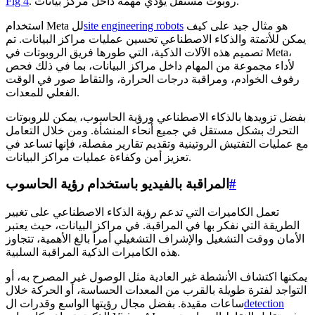
. روبوت مستقل يؤدي مهمة داخل مركز بيانات.
Fig 4
هو مثال جيد على كيف
site engineering robots
استخدام Meta لل
يمكن للأتمتة والذكاء الاصطناعي تحسين عمليات مراكز البيانات. تم
تصميم هذه الآلات الذكية، التي طورها فريق الروبوتات في Meta،
لأداء مجموعة من المهام داخل مراكز البيانات، بما في ذلك فحص
رفوف الخوادم، ومراقبة درجات الحرارة، والتقاط صور في الوقت
الفعلي للمعدات.
بفضل تزويدها بالذكاء الاصطناعي ورؤية الحاسوب، يمكن للروبوتات
التحرك بشكل مستقل في جميع أنحاء المنشأة. ومن خلال التعامل
مع عمليات التفتيش الروتينية وتقديم تقارير مفصلة، فإنها تساعد في
تعزيز أمن وكفاءة عمليات مراكز البيانات.
#
المراقبة بالفيديو باستخدام رؤية الحاسوب
تعمل الكاميرات التي تدعم رؤية الذكاء الاصطناعي على تغيير
الطريقة التي نفكر بها في المراقبة. في مراكز البيانات، حيث يعتبر
الأمان ووقت التشغيل والإشراف التشغيلي أمراً بالغ الأهمية، تتجاوز
هذه الكاميرات الذكية المراقبة السلبية.
يمكنها اكتشاف الأنشطة غير العادية مثل الوصول غير المصرح به، أو
التواجد لفترة طويلة بالقرب من المعدات الحساسة، أو الحركة خلال
detection
ساعات مقيدة. بفضل مجال رؤيتها الواسع وقدرات ال