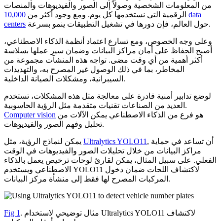
من المعلومات الشخصية وصولاً إلى الصور والفيديوهات والمنصات
الرقمية التي نستخدمها كل يوم. ومع وجود أكثر من
10,000 data
حول العالم، فإن دورها في تشغيل التطبيقات ينمو بسرعة.
centers
وعلى وجه الخصوص، ومع تسارع اعتماد أنظمة الذكاء الاصطناعي،
أصبح الحفاظ على أمان مراكز البيانات وضمان سير عملها بسلاسة
أكثر أهمية من أي وقت مضى. تواجه هذه المنشآت مجموعة من
المخاطر، بما في ذلك الوصول غير المصرح به، والتهديدات
السيبرانية، ومشكلات الصيانة الداخلية.
لوضع تدابير أمنية قادرة على معالجة مثل هذه المشكلات، تستخدم
العديد من الصناعات تقنيات متقدمة مثل الرؤية الحاسوبية.
هو فرع من الذكاء الاصطناعي يمكن الآلات من
Computer vision
تحليل وفهم الصور والفيديوهات.
, أن تساعد في حماية
Ultralytics YOLO11
يمكن لنماذج الرؤية، مثل
مراكز البيانات من خلال تحليلات الصور والفيديوهات في الوقت
الفعلي. على سبيل المثال، يمكن لقارئ لوحات ترخيص يعمل بالذكاء
الاصطناعي ويستخدم YOLO11 لاكتشاف اللحات ضمان دخول
المركبات المصرح لها فقط إلى منشأة مركز البيانات.
. مثال توضيحي لاستخدام Ultralytics YOLO11 لاكتشاف
Fig 1