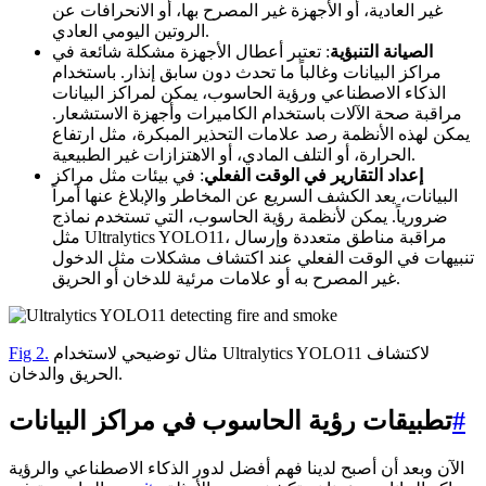
غير العادية، أو الأجهزة غير المصرح بها، أو الانحرافات عن
الروتين اليومي العادي.
الصيانة التنبؤية
: تعتبر أعطال الأجهزة مشكلة شائعة في
مراكز البيانات وغالباً ما تحدث دون سابق إنذار. باستخدام
الذكاء الاصطناعي ورؤية الحاسوب، يمكن لمراكز البيانات
مراقبة صحة الآلات باستخدام الكاميرات وأجهزة الاستشعار.
يمكن لهذه الأنظمة رصد علامات التحذير المبكرة، مثل ارتفاع
الحرارة، أو التلف المادي، أو الاهتزازات غير الطبيعية.
إعداد التقارير في الوقت الفعلي
: في بيئات مثل مراكز
البيانات، يعد الكشف السريع عن المخاطر والإبلاغ عنها أمراً
ضرورياً. يمكن لأنظمة رؤية الحاسوب، التي تستخدم نماذج
مثل Ultralytics YOLO11، مراقبة مناطق متعددة وإرسال
تنبيهات في الوقت الفعلي عند اكتشاف مشكلات مثل الدخول
غير المصرح به أو علامات مرئية للدخان أو الحريق.
مثال توضيحي لاستخدام Ultralytics YOLO11 لاكتشاف
Fig 2.
الحريق والدخان.
#
تطبيقات رؤية الحاسوب في مراكز البيانات
الآن وبعد أن أصبح لدينا فهم أفضل لدور الذكاء الاصطناعي والرؤية