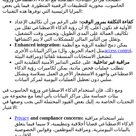
الحاسوب، محورية للتطبيقات الرقمية المتطورة. فيما يلي بعض
المزايا الرئيسية التي توفرها هذه التقنيات:
كفاءة التكلفة بمرور الوقت:
على الرغم من أن تكاليف الإعداد
الأولية قد تكون أعلى، إلا أن رؤية الذكاء الاصطناعي تقلل من
تكاليف العمالة على المدى الطويل، وتحسن وقت التشغيل،
وتقلل من التأثير المالي للمشكلات التي لا يتم اكتشافها.
يمكن دمج أنظمة الرؤية مع أنظمة
Enhanced integration:
،
access control
مراكز البيانات الأخرى (مثل إخماد الحريق، وال
ومراقبة البيئة) لتشغيل الاستجابات المنسقة تلقائياً.
مراقبة غير تداخلية
: على عكس التدابير الأمنية التقليدية التي
تتطلب عمليات فحص مادية، يمكن لكاميرات رؤية الذكاء
الاصطناعي وأجهزة الاستشعار الأخرى العمل بسلاسة وبشكل
سلبي دون تعطيل العمليات اليومية لمركز البيانات.
ومع ذلك، فإن استخدام الذكاء الاصطناعي ورؤية الحاسوب في
بيئات حساسة مثل مراكز البيانات يأتي أيضاً مع مجموعة من
التحديات الخاصة به. إليك بعض القيود المحتملة التي يجب وضعها في
الاعتبار:
يثير استخدام مراقبة
and compliance concerns:
Privacy
الذكاء الاصطناعي قضايا أخلاقية وتنظيمية، لا سيما فيما يتعلق
بالبيانات البيومترية، ومراقبة الموظفين، وقوانين الخصوصية
الإقليمية.