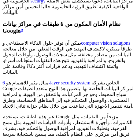
مراكز البيانات، دعونا نستكشف بعض الأمثلة
security
الحاسوبية في
الواقعية لكيفية تطبيق الرؤية الحاسوبية حالياً لتحسين أمن مراكز
البيانات.
نظام الأمان المكون من 6 طبقات في مراكز بيانات
Google
#
computer vision solutions
يمكن أن توفر حلول الذكاء الاصطناعي و
طرقاً مبتكرة لاكتشاف التهديد في الوقت الفعلي. من خلال معالجة
البيانات من مصادر مختلفة، مثل سجلات الوصول، وأوقات الدخول
والخروج، والمراقبة بالفيديو، تتيح هذه التقنيات استجابات أسرع،
وأتمتة اكتشاف التهديد، ودعم قرارات أكثر ذكاءً وقائمة على
البيانات.
الخاص بشركة
6-layer security system
مثال مثير للاهتمام هو
Google لمراكز البيانات الخاصة بها. يتضمن هذا النهج متعدد الطبقات
سياج المحيط، وحواجز المركبات، والتحقق من الهوية، والمراقبة
المستمرة، والوصول المتحكم فيه إلى المناطق الحساسة، وطرق
آمنة لتدمير الأجهزة التي تقاعدت من خلال نظام خزانة ثنائي الاتجاه.
عبر هذه الطبقات، تستخدم Google مزيجاً من التقنيات، مثل
الكاميرات، وأجهزة الاستشعار، وأدوات القياسات الحيوية مثل مسح
القزحية، وتحليلات الفيديو، لمراقبة الوصول والتحكم فيه. يشرف
فريق أمن مركزي على النظام بأكمله، مما يسمح باستجابة سريعة