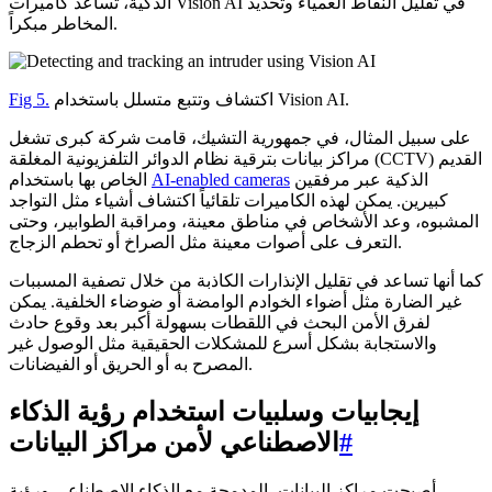
الذكية، تساعد كاميرات Vision AI في تقليل النقاط العمياء وتحديد
المخاطر مبكراً.
اكتشاف وتتبع متسلل باستخدام Vision AI.
Fig 5.
على سبيل المثال، في جمهورية التشيك، قامت شركة كبرى تشغل
مراكز بيانات بترقية نظام الدوائر التلفزيونية المغلقة (CCTV) القديم
الذكية عبر مرفقين
AI-enabled cameras
الخاص بها باستخدام
كبيرين. يمكن لهذه الكاميرات تلقائياً اكتشاف أشياء مثل التواجد
المشبوه، وعد الأشخاص في مناطق معينة، ومراقبة الطوابير، وحتى
التعرف على أصوات معينة مثل الصراخ أو تحطم الزجاج.
كما أنها تساعد في تقليل الإنذارات الكاذبة من خلال تصفية المسببات
غير الضارة مثل أضواء الخوادم الوامضة أو ضوضاء الخلفية. يمكن
لفرق الأمن البحث في اللقطات بسهولة أكبر بعد وقوع حادث
والاستجابة بشكل أسرع للمشكلات الحقيقية مثل الوصول غير
المصرح به أو الحريق أو الفيضانات.
إيجابيات وسلبيات استخدام رؤية الذكاء
#
الاصطناعي لأمن مراكز البيانات
أصبحت مراكز البيانات، المدمجة مع الذكاء الاصطناعي ورؤية