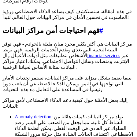
لوحات أرقام المركبات.
في هذه المقالة، سنستكشف كيف يساعد الذكاء الاصطناعي ورؤية
الحاسوب في تحسين الأمان في مراكز البيانات حول العالم. لنبدأ!
#
فهم احتياجات أمن مراكز البيانات
مراكز البيانات هي أكثر بكثير مجرد مبانٍ مليئة بالخوادم - فهي توفر
البنية التحتية التي تغذي وتقدم الخدمات الرقمية. فهي تربط
عبر
financial services
الأشخاص بتطبيقات مثل أدوات الأعمال وال
الإنترنت ومنصات وسائل التواصل الاجتماعي. يمكنك اعتبار مراكز
البيانات بمثابة الأساس لحياتنا الرقمية.
بينما نعتمد بشكل متزايد على مراكز البيانات، تستمر تحديات الأمان
التي تواجهها في النمو. ويمكن للذكاء الاصطناعي أن يلعب دوراً
رئيسياً في المساعدة على التعامل مع هذه التحديات.
إليك بعض الأمثلة حول كيفية دعم الذكاء الاصطناعي لأمن مراكز
البيانات:
: تولد مراكز البيانات كميات هائلة من
Anomaly detection
النشاط كل ثانية، مما يجعل من الصعب على البشر رصد
السلوك غير العادي في الوقت الفعلي. يمكن أنظمة الذكاء
الاصطناعي اكتشاف الحالات الشاذة مثل حركة مرور الشبكة