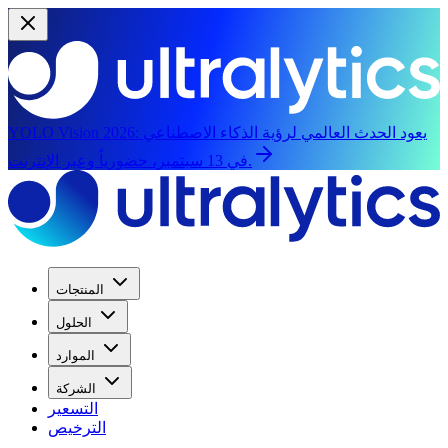
يعود الحدث العالمي لرؤية الذكاء الاصطناعي
YOLO Vision 2026:
في 13 سبتمبر، حضورياً وعبر الإنترنت.
المنتجات
الحلول
الموارد
الشركة
التسعير
الترخيص