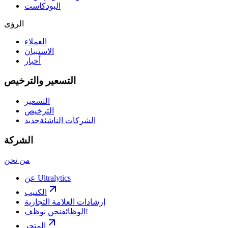
البودكاست
الرؤى
العملاء
الاستبيان
أخبار
التسعير والترخيص
التسعير
الترخيص
الشركات الناشئة
جديد
الشركة
من نحن
عن Ultralytics
الكتيب
إرشادات العلامة التجارية
نحن نوظف!
الوظائف
المتجر