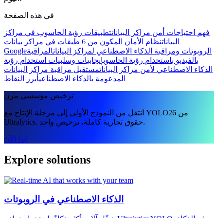
في هذه الصفحة
فهم احتياجات أمن مراكز البيانات
تطبيقات رؤية الحاسوب في مراكز
البيانات
نظام الأمان المكون من 6 طبقات في مراكز بيانات
الروبوتات ومراقبة الذكاء الاصطناعي لمراكز البيانات
المراقبة
Google
بالفيديو باستخدام رؤية الحاسوب
إيجابيات وسلبيات استخدام رؤية
الذكاء الاصطناعي لأمن مراكز البيانات
مستقبل مراقبة مراكز البيانات
المدعومة بالذكاء الاصطناعي
أبرز النقاط
ترخيص مؤسسي مرن
انتقل من النموذج الأولي إلى مرحلة الإنتاج مع YOLO26 من
Ultralytics. حقوق تجارية كاملة، ترخيص واحد.
ابدأ الآن
Explore solutions
الذكاء الاصطناعي في الروبوتات