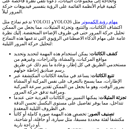
والحاجة إلى مجموعات البيانات، دعونا نلقي نظرة فاحصة على
كيفية قيام الأنظمة القائمة على الرؤية بتفسير فيديوهات حركة
المرور ليلاً.
مهام رؤية الكمبيوتر
مثل
تدعم نماذج مثل YOLO11 وYOLO26
اكتشاف الكائنات، والتتبع، وتجزئة المثيلات، مما يجعل من الممكن
تحليل حركة المرور حتى في ظروف الإضاءة المنخفضة. إليك نظرة
عامة على مهام الذكاء الاصطناعي الرؤيوي التي تدعمها هذه النماذج
لتحليل حركة المرور الليلية:
كشف الكائنات
: يمكن استخدام هذه المهمة لتحديد وتحديد
مواقع المركبات، والمشاة، والدراجات، وغيرهم من
مستخدمي الطريق في كل إطار، وعادة ما يتم ذلك عن طريق
رسم صناديق إحاطة حولهم.
تتبع الكائنات
: يساعد في متابعة الكائنات المكتشفة عبر
الإطارات، مما يسمح بالتعرف على نفس المركبة أو المشاة
بمرور الوقت، وهو ما يجعل من الممكن تقدير سرعة المركبة
ومراقبة تدفق حركة المرور.
تجزئة المثيلات
: يمكنها التمييز بين الكائنات الفردية حتى عندما
تتداخل، مما يوفر تفاصيل على مستوى البكسل تحسن الدقة
في الظروف الليلية المعقدة.
تصنيف الصور
: تخصص هذه المهمة صورة كاملة أو كائناً
مكتشفاً لفئة محددة مسبقاً، مثل سيارة، أو حافلة، أو شاحنة،
أو دراجة نارية.