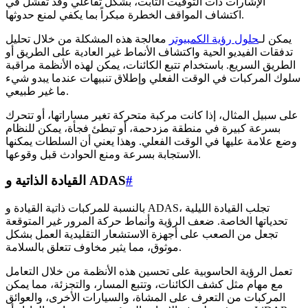
الإشارات ذات التوقيت الثابت، بشكل تفاعلي وقد تفشل في
اكتشاف المواقف الخطرة مبكراً بما يكفي لمنع حدوثها.
يمكن لـ
حلول رؤية الكمبيوتر
معالجة هذه المشكلة من خلال تحليل
تدفقات الفيديو الحية واكتشاف الأنماط غير العادية على الطريق أو
الطريق السريع. باستخدام تتبع الكائنات، يمكن لهذه الأنظمة مراقبة
سلوك المركبات في الوقت الفعلي وإطلاق تنبيهات عندما يبدو شيء
ما غير طبيعي.
على سبيل المثال، إذا كانت مركبة متحركة تغير مساراتها، أو تتحرك
بسرعة كبيرة في منطقة مزدحمة، أو تبطئ فجأة، يمكن للنظام
وضع علامة عليها في الوقت الفعلي. وهذا يعني أن السلطات يمكنها
الاستجابة بسرعة ومنع الحوادث قبل وقوعها.
#
القيادة الذاتية و ADAS
بالنسبة للمركبات ذاتية القيادة و ADAS، تجلب القيادة الليلية
تحدياتها الخاصة. ضعف الرؤية وأنماط حركة المرور غير المتوقعة
تجعل من الصعب على أجهزة الاستشعار التقليدية العمل بشكل
موثوق، مما يثير مخاوف تتعلق بالسلامة.
تعمل الرؤية الحاسوبية على تحسين هذه الأنظمة من خلال التعامل
مع مهام مثل كشف الكائنات، وتتبع المسار، والتجزئة، مما يمكن
المركبات من التعرف على المشاة، والسيارات الأخرى، والعوائق