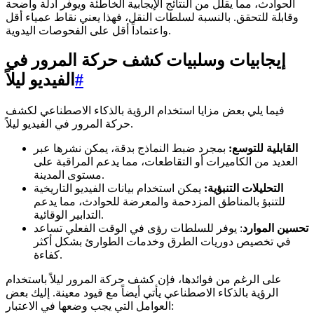
الحوادث، مما يقلل من النتائج الإيجابية الخاطئة ويوفر أدلة واضحة
وقابلة للتحقق. بالنسبة لسلطات النقل، فهذا يعني نقاط عمياء أقل
واعتماداً أقل على الفحوصات اليدوية.
إيجابيات وسلبيات كشف حركة المرور في
#
الفيديو ليلاً
فيما يلي بعض مزايا استخدام الرؤية بالذكاء الاصطناعي لكشف
حركة المرور في الفيديو ليلاً.
القابلية للتوسع:
بمجرد ضبط النماذج بدقة، يمكن نشرها عبر
العديد من الكاميرات أو التقاطعات، مما يدعم المراقبة على
مستوى المدينة.
التحليلات التنبؤية:
يمكن استخدام بيانات الفيديو التاريخية
للتنبؤ بالمناطق المزدحمة والمعرضة للحوادث، مما يدعم
التدابير الوقائية.
تحسين الموارد
: يوفر للسلطات رؤى في الوقت الفعلي تساعد
في تخصيص دوريات الطرق وخدمات الطوارئ بشكل أكثر
كفاءة.
على الرغم من فوائدها، فإن كشف حركة المرور ليلاً باستخدام
الرؤية بالذكاء الاصطناعي يأتي أيضاً مع قيود معينة. إليك بعض
العوامل التي يجب وضعها في الاعتبار: