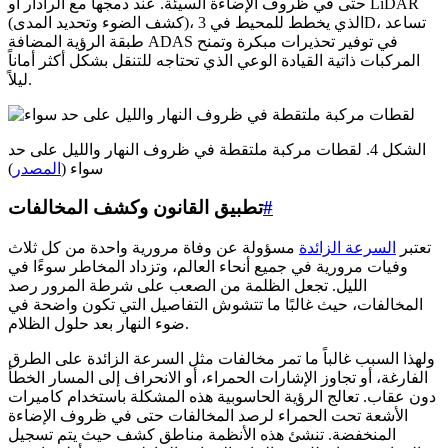
حتى في ظروف الإضاءة السيئة. عند دمجها مع الرادار أو LiDAR
(كشف الضوء وتحديد المدى)، الذي يخطط للمحيط في 3D، تساعد
طبقة الرؤية المضافة ADAS في توفير تحذيرات مبكرة وتمنح
المركبات ذاتية القيادة الوعي الذي تحتاجه للتنقل بشكل أكثر أماناً
ليلاً.
الشكل 4. لقطات مركبة ملتقطة في ظروف النهار والليل على حد
سواء (
المصدر
)
#
تطبيق القانون وكشف المخالفات
تعتبر
السرعة الزائدة
مسؤولة عن وفاة مرورية واحدة من كل ثلاث
وفيات مرورية في جميع أنحاء العالم، وتزداد المخاطر سوءًا في
الليل. تجعل الظلمة من الصعب على شرطة المرور رصد
المخالفات، حيث غالبًا ما تتشوش التفاصيل التي تكون واضحة في
ضوء النهار بعد حلول الظلام.
ولهذا السبب غالباً ما تمر مخالفات مثل السرعة الزائدة على الطرق
الفارغة، أو تجاوز الإشارات الحمراء، أو الانحراف إلى المسار الخطأ
دون عقاب. تعالج الرؤية الحاسوبية هذه المشكلة باستخدام كاميرات
الأشعة تحت الحمراء لرصد المخالفات حتى في ظروف الإضاءة
المنخفضة. تنشئ هذه الأنظمة مناطق كشف حيث يتم تسجيل