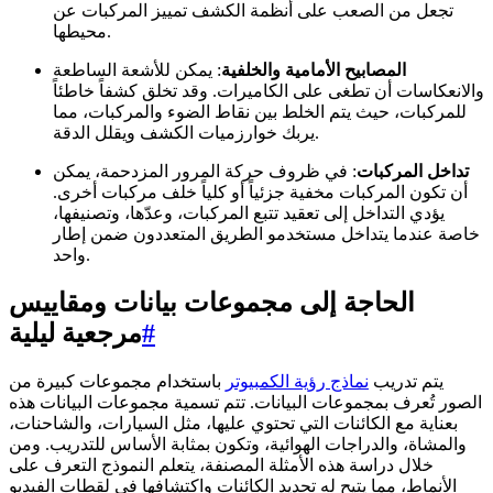
تجعل من الصعب على أنظمة الكشف تمييز المركبات عن
محيطها.
المصابيح الأمامية والخلفية
: يمكن للأشعة الساطعة
والانعكاسات أن تطغى على الكاميرات. وقد تخلق كشفاً خاطئاً
للمركبات، حيث يتم الخلط بين نقاط الضوء والمركبات، مما
يربك خوارزميات الكشف ويقلل الدقة.
تداخل المركبات
: في ظروف حركة المرور المزدحمة، يمكن
أن تكون المركبات مخفية جزئياً أو كلياً خلف مركبات أخرى.
يؤدي التداخل إلى تعقيد تتبع المركبات، وعدّها، وتصنيفها،
خاصة عندما يتداخل مستخدمو الطريق المتعددون ضمن إطار
واحد.
الحاجة إلى مجموعات بيانات ومقاييس
#
مرجعية ليلية
يتم تدريب
نماذج رؤية الكمبيوتر
باستخدام مجموعات كبيرة من
الصور تُعرف بمجموعات البيانات. تتم تسمية مجموعات البيانات هذه
بعناية مع الكائنات التي تحتوي عليها، مثل السيارات، والشاحنات،
والمشاة، والدراجات الهوائية، وتكون بمثابة الأساس للتدريب. ومن
خلال دراسة هذه الأمثلة المصنفة، يتعلم النموذج التعرف على
الأنماط، مما يتيح له تحديد الكائنات واكتشافها في لقطات الفيديو