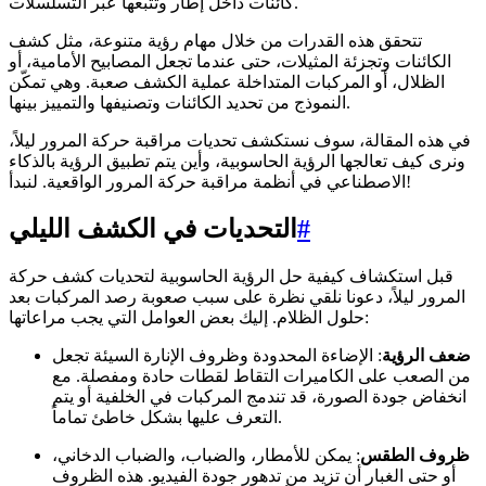
كائنات داخل إطار وتتبعها عبر التسلسلات.
تتحقق هذه القدرات من خلال مهام رؤية متنوعة، مثل كشف
الكائنات وتجزئة المثيلات، حتى عندما تجعل المصابيح الأمامية، أو
الظلال، أو المركبات المتداخلة عملية الكشف صعبة. وهي تمكّن
النموذج من تحديد الكائنات وتصنيفها والتمييز بينها.
في هذه المقالة، سوف نستكشف تحديات مراقبة حركة المرور ليلاً،
ونرى كيف تعالجها الرؤية الحاسوبية، وأين يتم تطبيق الرؤية بالذكاء
الاصطناعي في أنظمة مراقبة حركة المرور الواقعية. لنبدأ!
#
التحديات في الكشف الليلي
قبل استكشاف كيفية حل الرؤية الحاسوبية لتحديات كشف حركة
المرور ليلاً، دعونا نلقي نظرة على سبب صعوبة رصد المركبات بعد
حلول الظلام. إليك بعض العوامل التي يجب مراعاتها:
ضعف الرؤية
: الإضاءة المحدودة وظروف الإنارة السيئة تجعل
من الصعب على الكاميرات التقاط لقطات حادة ومفصلة. مع
انخفاض جودة الصورة، قد تندمج المركبات في الخلفية أو يتم
التعرف عليها بشكل خاطئ تماماً.
ظروف الطقس
: يمكن للأمطار، والضباب، والضباب الدخاني،
أو حتى الغبار أن تزيد من تدهور جودة الفيديو. هذه الظروف