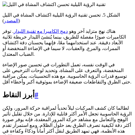
الشكل 5. تحسن تقنية الرؤية الليلية اكتشاف المشاة في الليل
(
المصدر
)
هناك نهج متزايد آخر وهو
دمج الكاميرا مع تقنية الليدار
. توفر
الكاميرات صورًا مفصلة للطريق، بينما يُنشئ الليدار خريطة ثلاثية
الأبعاد دقيقة. عند استخدامهما معًا، فإنهما يحسنان دقة اكتشاف
الممرات، والمرع, والعقبات، لا سيما في الإضاءة المنخفضة أو
الضباب المعتدل.
في الوقت نفسه، تعمل التطورات في تحسين صور الإضاءة
المنخفضة، والتعرف على المشاة، وتحديد لوحات الترخيص على
توسيع قدرات الرؤية الحاسوبية. مع هذه التحسينات، يمكن مراقبة
حتى الطرق والتقاطعات ضعيفة الإضاءة بموثوقية أكبر وأخطاء أقل.
#
أبرز النقاط
لطالما كان كشف المركبات ليلاً تحدياً لمراقبة حركة المرور، ولكن
الرؤية الحاسوبية تجعل الأمر أكثر قابلية للإدارة. من خلال تقليل تأثير
الوهج والتعامل مع مشاهد حركة المرور المعقدة، فإنه يوفر صورة
أكثر دقة لكيفية تصرف الطرق بعد حلول الظلام. ومع استمرار تقدم
هذه الأنظمة، فهي تمهد الطريق لنقل أكثر أماناً وذكاءً وكفاءة في