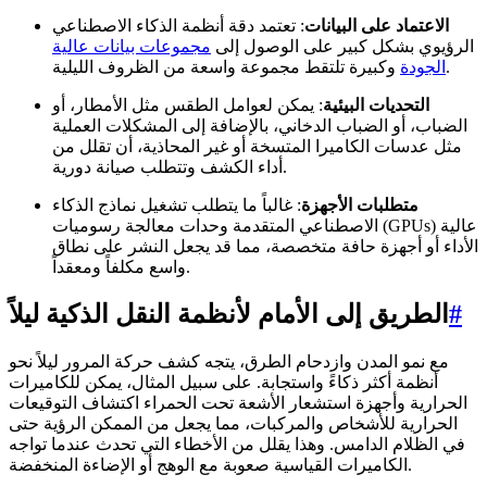
الاعتماد على البيانات
: تعتمد دقة أنظمة الذكاء الاصطناعي
الرؤيوي بشكل كبير على الوصول إلى
مجموعات بيانات عالية
وكبيرة تلتقط مجموعة واسعة من الظروف الليلية.
الجودة
التحديات البيئية
: يمكن لعوامل الطقس مثل الأمطار، أو
الضباب، أو الضباب الدخاني، بالإضافة إلى المشكلات العملية
مثل عدسات الكاميرا المتسخة أو غير المحاذية، أن تقلل من
أداء الكشف وتتطلب صيانة دورية.
متطلبات الأجهزة
: غالباً ما يتطلب تشغيل نماذج الذكاء
الاصطناعي المتقدمة وحدات معالجة رسوميات (GPUs) عالية
الأداء أو أجهزة حافة متخصصة، مما قد يجعل النشر على نطاق
واسع مكلفاً ومعقداً.
#
الطريق إلى الأمام لأنظمة النقل الذكية ليلاً
مع نمو المدن وازدحام الطرق، يتجه كشف حركة المرور ليلاً نحو
أنظمة أكثر ذكاءً واستجابة. على سبيل المثال، يمكن للكاميرات
الحرارية وأجهزة استشعار الأشعة تحت الحمراء اكتشاف التوقيعات
الحرارية للأشخاص والمركبات، مما يجعل من الممكن الرؤية حتى
في الظلام الدامس. وهذا يقلل من الأخطاء التي تحدث عندما تواجه
الكاميرات القياسية صعوبة مع الوهج أو الإضاءة المنخفضة.