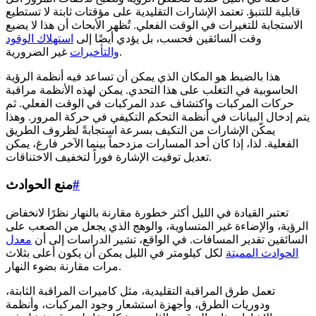
قابلية للتنبؤ. تعتمد الإشارات التقليدية على مؤقتات ثابتة لا تستطيع
الاستجابة للتغيرات في الوقت الفعلي. تُظهر الأبحاث أن هذا لا يضيع
وقت السائقين فحسب، بل يؤدي أيضًا إلى
استهلاك الوقود
غير الضرورية.
والتأخيرات
هذا بالضبط هو المكان الذي يمكن أن تساعد فيه أنظمة الرؤية
الحاسوبية في التغلب على هذا التحدي. يمكن لهذه الأنظمة مراقبة
حركات المركبات واكتشاف عدد المركبات في الوقت الفعلي. ثم
يتم إدخال البيانات في أنظمة التحكم التكيفي في حركة المرور. وهذا
يمكّن الإشارات من التكيف بسرعة استجابةً لظروف الطريق
الفعلية. لذا، إذا كان أحد المسارات مزدحماً بينما الآخر فارغ، يمكن
تعديل توقيت الإشارة فوراً لتخفيف الاختناقات.
#
منع الحوادث
تعتبر القيادة في الليل أكثر خطورة مقارنة بالنهار نظرًا لانخفاض
الرؤية، والإضاءة غير المتساوية، والوهج الذي يجعل من الصعب على
السائقين تقدير المسافات. في الواقع، تشير الدراسات إلى أن
معدل
الحوادث المميتة
لكل كيلومتر في الليل يمكن أن يكون أعلى بثلاث
مرات مقارنة بضوء النهار.
تعمل طرق المراقبة التقليدية، مثل كاميرات المراقبة الثابتة،
ودوريات الطرق، وأجهزة استشعار وجود المركبات، وأنظمة