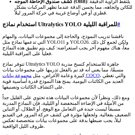
: يلتقط الزاوية الدقيقة
كشف صندوق الإحاطة الموجه (OBB)
للكائن واتجاهه، مما يحسن الدقة عندما تظهر المركبات بشكل
قطري أو في أوضاع غريبة في حركة المرور ليلاً.
#
استخدام نماذج Ultralytics YOLO للمراقبة الليلية
ناقشنا تدريب النموذج، والحاجة إلى مجموعات البيانات، والمهام
التي تدعمها نماذج مثل YOLO11 و YOLO26. ولكن لجمع كل ذلك
معاً، هناك مفهوم آخر يجب استعراضه: كيف يتم تطبيق هذه النماذج
فعلياً على المراقبة الليلية.
تتوفر نماذج Ultralytics YOLO جاهزة للاستخدام كنسخ مدربة
مسبقًا، مما يعني أنه قد تم بالفعل تدريبها على مجموعات بيانات
، والتي تغطي
مجموعة بيانات COCO
كبيرة وعامة الأغراض، مثل
العديد من الكائنات اليومية. يمنح هذا النموذج قدرة أساسية قوية
على اكتشاف الكائنات وتصنيفها.
ومع ذلك، ونظراً لأن مجموعات البيانات هذه تحتوي على القليل جداً
من الأمثلة في الإضاءة المنخفضة أو الليلية، فإن النماذج المدربة
مسبقاً ليست جيدة في التعامل مع الوهج، أو الظلال، أو التباين
الضعيف بفعالية. ولجعلها مؤثرة في كشف حركة المرور في الفيديو
ليلاً، يجب ضبطها بدقة على مجموعات بيانات متخصصة تعكس
ظروف الليل الواقعية.