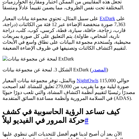
تجعل هذه المقاييس من الممكن اختبار ومقارنة الخوارزميات
المختلفة تحت نفس الظروف، مما يضمن تقييماً عادلاً ومتسقاً.
على
ExDark
على سبيل المثال، تحتوي مجموعة بيانات المعيار
7,363 صورة منخفضة الإضاءة عبر 12 فئة من الكائنات (دراجة،
قارب، زجاجة، حافلة، سيارة، قطة، كرسي، كوب، كلب، دراجة
نارية، أشخاص، طاولة). يتم التعليق على كل صورة بمربعات
محيطية، وتُستخدم مجموعة البيانات على نطاق واسع في الأبحاث
لتقييم اكتشاف الكائنات وتصنيفها في ظروف الإضاءة الضعيفة.
)
المصدر
الشكل 3. لمحة عن مجموعة بيانات ExDark (
حوالي 115,000
NightOwls
وبالمثل، توفر مجموعة بيانات المعيار
صورة ليلية مع ما يقريب من 279,000 تعليق للمشاة. لقد أصبحت
مصدرًا رئيسيًا لتقييم أنظمة اكتشاف المشاة، والتي تلعب دورًا حيويًا
في السلامة المرورية وأنظمة مساعدة السائق المتقدمة (ADAS).
كيف تساعد الرؤية الحاسوبية في كشف
#
حركة المرور في الفيديو ليلاً
الآن بعد أن أصبح لدينا فهم أفضل للتحديات التي تنطوي عليها