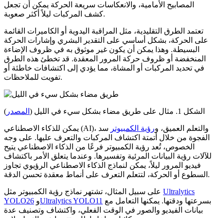
المصابيح الأمامية، والانعكاسات سريعة الحركة يمكن أن تجعل
كشف المركبات ليلاً أكثر صعوبة.
تعتمد الطرق التقليدية، مثل المراقبة اليدوية أو الكاميرات القائمة
على الحركة، بشكل أساسي على التقدير البشري وإشارات الحركة
البسيطة. وهذا يمكن أن يكون غير موثوق به في ظروف الإضاءة
المنخفضة أو ظروف حركة المرور المعقدة. قد تخطئ هذه الطرق
في تحديد المركبات أو المشاة، مما يؤدي إلى اكتشافات خاطئة أو
تفويت للملاحظات.
الشكل 1. مثال على طريق مضاء بشكل سيء في الليل (
المصدر
)
يمكن للذكاء الاصطناعي (AI)، والتعلم العميق، و
رؤية الكمبيوتر
سد
الفجوة من خلال أتمتة اكتشاف المركبات والتعرف عليها. على وجه
الخصوص، تُعد رؤية الكمبيوتر فرعًا من الذكاء الاصطناعي يتيح
للآلات رؤية البيانات المرئية وتفسيرها. وعندما يتعلق الأمر باكتشاف
فيديو المرور ليلاً، يمكن لنماذج الذكاء الاصطناعي الرؤيوي تجاوز
السطوع أو الحركة، لتتعلم التعرف على أنماط معقدة تحسن الدقة.
Ultralytics
على سبيل المثال، تشتهر نماذج رؤية الكمبيوتر مثل
بسرعتها ودقتها. يمكنها التعامل مع
Ultralytics YOLO11
و
YOLO26
بيانات الفيديو والصور في الوقت الفعلي، واكتشاف وتصنيف عدة