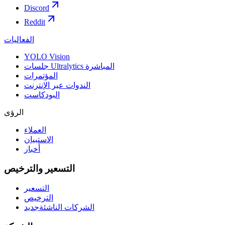
Discord
Reddit
الفعاليات
YOLO Vision
جلسات Ultralytics المباشرة
المؤتمرات
الندوات عبر الإنترنت
البودكاست
الرؤى
العملاء
الاستبيان
أخبار
التسعير والترخيص
التسعير
الترخيص
الشركات الناشئة
جديد