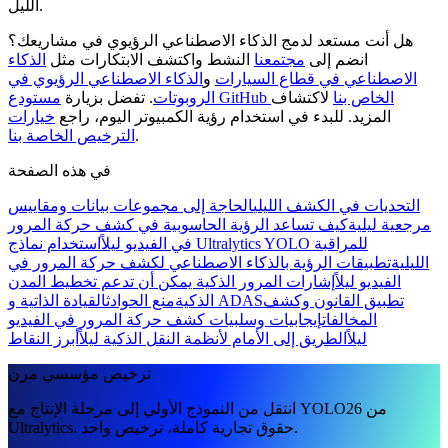
الليل.
هل أنت مستعد لدمج الذكاء الاصطناعي الرؤيوي في مشاريعك؟
انضم إلى
مجتمعنا
النشط واكتشف الابتكارات مثل
الذكاء
الاصطناعي في قطاع السيارات
و
الذكاء الاصطناعي الرؤيوي في
مستودع GitHub الخاص بنا
لاكتشاف
الروبوتات
. تفضل بزيارة
المزيد. للبدء في استخدام رؤية الكمبيوتر اليوم، راجع
خيارات
.
الترخيص الخاصة بنا
في هذه الصفحة
التحديات في الكشف الليلي
الحاجة إلى مجموعات بيانات ومقاييس
مرجعية ليلية
كيف تساعد الرؤية الحاسوبية في كشف حركة المرور
في الفيديو ليلاً
استخدام نماذج Ultralytics YOLO للمراقبة
الليلية
تطبيقات الرؤية بالذكاء الاصطناعي لكشف حركة المرور في
الفيديو ليلاً
إشارات المرور الذكية يمكن أن تدعم تخطيط المدن
تطبيق القانون وكشف
القيادة الذاتية و ADAS
الذكية
منع الحوادث
المخالفات
إيجابيات وسلبيات كشف حركة المرور في الفيديو
ليلاً
الطريق إلى الأمام لأنظمة النقل الذكية ليلاً
أبرز النقاط
ترخيص مؤسسي مرن
انتقل من النموذج الأولي إلى مرحلة الإنتاج مع YOLO26 من
Ultralytics. حقوق تجارية كاملة، ترخيص واحد.