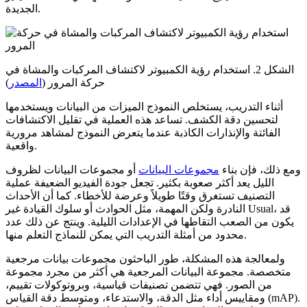
الجديدة.
الشكل 2. استخدام رؤية الكمبيوتر لاكتشاف المركبات والمشاة في
حركة المرور (
المصدر
)
أثناء التدريب، يستخلص النموذج الميزات من البيانات ويستخدمها
لتحسين دقة الكشف. تساعد هذه العملية في تقليل الاكتشافات
الفائتة والإنذارات الكاذبة عندما يتعرض النموذج لمشاهد مرورية
واقعية.
ومع ذلك، فإن بناء
مجموعات البيانات
أو مجموعات البيانات لظروف
الليل يعد أكثر صعوبة بكثير. تجعل جودة الفيديو الضعيفة عملية
التصنيف تستغرق وقتًا طويلاً وعرضة للأخطاء. كما أن الأحداث
النادرة ولكن المهمة، مثل الحوادث أو سلوك القيادة غير Usual، قد
يكون من الصعب التقاطها في الإعدادات الليلية. وينتج عن ذلك عدد
محدود من أمثلة التدريب التي يمكن للنماذج التعلم منها.
ولمعالجة هذه المشكلة، طور الباحثون مجموعات بيانات مرجعية
متخصصة. مجموعة البيانات المرجعية هي أكثر من مجرد مجموعة
من الصور. فهي تتضمن تصنيفات قياسية، وبروتوكولات تقييم،
ومقاييس أداء مثل الدقة، والاستدعاء، ومتوسط دقة القياس (mAP).