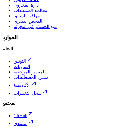
إدارة المخزون
معالجة المستندات
مراقبة السائق
الفحص البصري
منع الخسائر في التجزئة
الموارد
التعلم
التوثيق
المدونات
المعايير المرجعية
مسرد المصطلحات
الأكاديمية
سجل التغييرات
المجتمع
GitHub
المنتدى