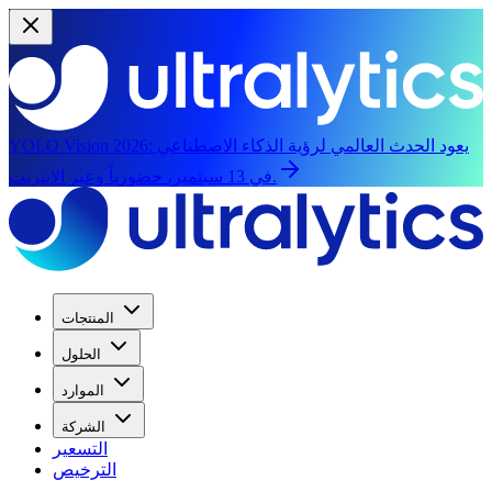
يعود الحدث العالمي لرؤية الذكاء الاصطناعي
YOLO Vision 2026:
في 13 سبتمبر، حضورياً وعبر الإنترنت.
المنتجات
الحلول
الموارد
الشركة
التسعير
الترخيص