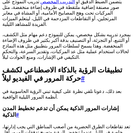
يتضمن الضبط الدقيق أو
التدريب المخصص
تدريب النموذج على
صور مصنفة إضافية ملتقطة في ظروف إضاءة منخفضة، مثل
المركبات تحت وهج المصابيح الأمامية، أو المشاة في معابر
المرتجلين، أو التقاطعات المزدحمة في الليل، ليتعلم الميزات
الفريدة للمشاهد الليلية.
بمجرد تدريبه بشكل مخصص، يمكن للنموذج دعم مهام مثل الكشف،
أو التتبع، أو التجزئة، أو التصنيف بدقة أكبر بكثير في ظروف الإضاءة
المنخفضة. وهذا يسمح لسلطات المرور بتطبيق مثل هذه النماذج
لحالات استخدام عملية مثل عد المركبات، وتقدير السرعة، والتحكم
التكيفي في الإشارات، ومنع الحوادث ليلاً.
تطبيقات الرؤية بالذكاء الاصطناعي لكشف
#
حركة المرور في الفيديو ليلاً
بعد ذلك، دعونا نلقي نظرة على كيفية تبني الرؤية الحاسوبية في
أنظمة المرور الليلية الواقعية.
إشارات المرور الذكية يمكن أن تدعم تخطيط المدن
#
الذكية
تعد تقاطعات الطرق الحضرية من أصعب المناطق التي يجب إدارتها،
خاصة في الليل عندما تنخفض الرؤية وتصبح تدفقات المرور أقل