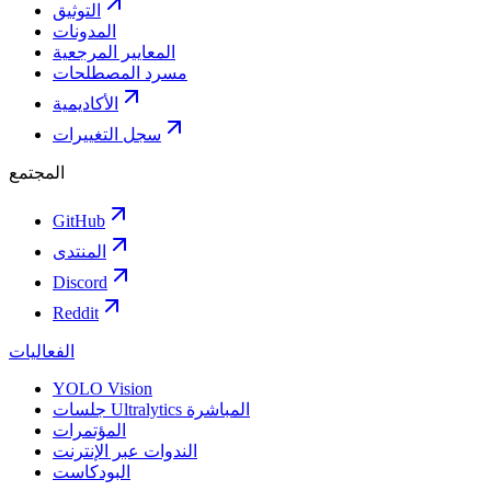
التوثيق
المدونات
المعايير المرجعية
مسرد المصطلحات
الأكاديمية
سجل التغييرات
المجتمع
GitHub
المنتدى
Discord
Reddit
الفعاليات
YOLO Vision
جلسات Ultralytics المباشرة
المؤتمرات
الندوات عبر الإنترنت
البودكاست