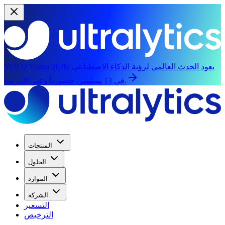
يعود الحدث العالمي لرؤية الذكاء الاصطناعي
YOLO Vision 2026:
في 13 سبتمبر، حضورياً وعبر الإنترنت.
المنتجات
الحلول
الموارد
الشركة
التسعير
الترخيص