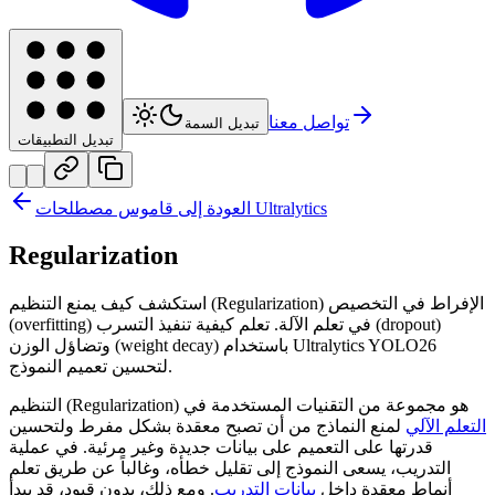
تواصل معنا
تبديل السمة
تبديل التطبيقات
العودة إلى قاموس مصطلحات Ultralytics
Regularization
استكشف كيف يمنع التنظيم (Regularization) الإفراط في التخصيص
(overfitting) في تعلم الآلة. تعلم كيفية تنفيذ التسرب (dropout)
وتضاؤل الوزن (weight decay) باستخدام Ultralytics YOLO26
لتحسين تعميم النموذج.
التنظيم (Regularization) هو مجموعة من التقنيات المستخدمة في
التعلم الآلي
لمنع النماذج من أن تصبح معقدة بشكل مفرط ولتحسين
قدرتها على التعميم على بيانات جديدة وغير مرئية. في عملية
التدريب، يسعى النموذج إلى تقليل خطأه، وغالباً عن طريق تعلم
أنماط معقدة داخل
بيانات التدريب
. ومع ذلك، بدون قيود، قد يبدأ