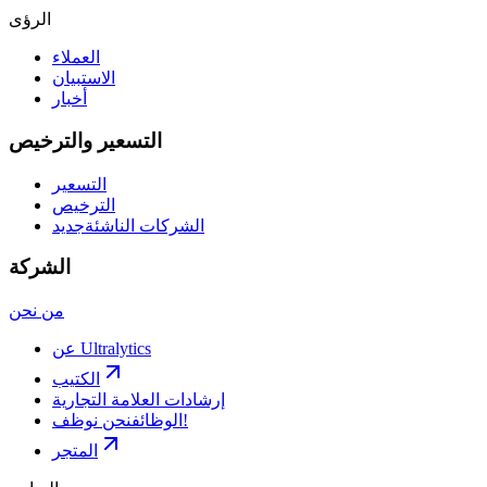
الرؤى
العملاء
الاستبيان
أخبار
التسعير والترخيص
التسعير
الترخيص
الشركات الناشئة
جديد
الشركة
من نحن
عن Ultralytics
الكتيب
إرشادات العلامة التجارية
نحن نوظف!
الوظائف
المتجر