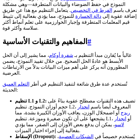
النموذج في حفظ الضوضاء والبيانات المتطرفة—وهي مشكلة
تعرف باسم
الفرط في التخصيص
. يتعامل التنظيم مع هذا عن طريق
إضافة عقوبة إلى
دالة الخسارة
للنموذج، مما يؤدي بفعالية إلى تثبيط
قيم المعلمات المتطرفة وإجبار الخوارزمية على تعلم أنماط أكثر
سلاسة وأكثر قوة.
#
المفاهيم والتقنيات الأساسية
غالباً ما يُقارن مبدأ التنظيم بـ
شفرة أوكام
، مما يشير إلى أن الحل
الأبسط هو عادةً الحل الصحيح. من خلال تقييد النموذج، يضمن
المطورون أنه يركز على أهم ميزات البيانات بدلاً من الارتباطات
العرضية.
تُستخدم عدة طرق شائعة لتنفيذ التنظيم في أطر
التعلم العميق
الحديثة:
تضيف هذه التقنيات مصطلح عقوبة بناءً على
تنظيم L1 و L2:
حجم أوزان النموذج. تنظيم L2، المعروف أيضاً باسم
انحدار
ريدج
أو اضمحلال الوزن، يعاقب الأوزان الكبيرة بشدة، مما
يشجعها على أن تكون صغيرة وموزعة. تنظيم L1، أو
انحدار
لاسو
، يمكن أن يدفع بعض الأوزان إلى الصفر، مما يؤدي
بفعالية إلى إجراء اختيار الميزات.
يُستخدم خصيصاً في
الشبكات العصبية
،
الإسقاط (Dropout):