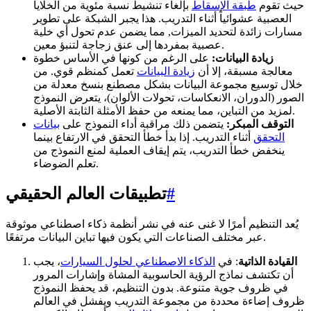
حيث تقوم
طبقة الإسقاط
بإلغاء تنشيط نسبة مئوية من الخلايا
العصبية عشوائياً أثناء التدريب. هذا يجبر الشبكة على تطوير
مسارات زائدة لتحديد الميزات, مما يضمن عدم تحول أي خلية
عصبية بمفردها إلى عنق زجاجة لتنبؤ معين.
زيادة البيانات:
على الرغم من كونها في الأساس خطوة
معالجة مسبقة، إلا أن
زيادة البيانات
تعمل كمنظم قوي. من
خلال توسيع مجموعة البيانات بشكل مصطنع بنسخ معدلة من
الصور (الدوران، الانعكاسات، تحولات الألوان)، يتعرض النموذج
لمزيد من التباين، مما يمنعه من حفظ الأمثلة الثابتة الأصلية.
التوقف المبكر:
يتضمن ذلك مراقبة أداء النموذج على
بيانات
التحقق
أثناء التدريب. إذا بدأ خطأ التحقق في الارتفاع بينما
ينخفض خطأ التدريب، يتم إيقاف العملية لمنع النموذج من
تعلم الضوضاء.
#
تطبيقات العالم الحقيقي
يُعد التنظيم أمرًا لا غنى عنه في نشر أنظمة ذكاء اصطناعي موثوقة
عبر مختلف الصناعات التي يكون فيها تباين البيانات مرتفعًا.
القيادة الذاتية
: في
الذكاء الاصطناعي لحلول السيارات
، يجب
أن تكتشف نماذج الرؤية الحاسوبية المشاة وإشارات المرور
في ظروف جوية متنوعة. بدون التنظيم، قد يحفظ النموذج
ظروف إضاءة محددة من مجموعة التدريب ويفشل في العالم