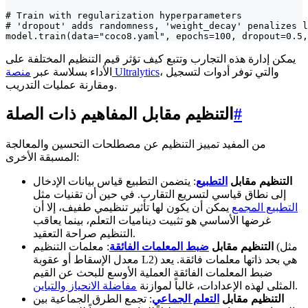
# Train with regularization hyperparameters

# 'dropout' adds randomness, 'weight_decay' penalizes l
model.train(data="coco8.yaml", epochs=100, dropout=0.5,
يمكن إدارة هذه التجارب وتتبع كيف تؤثر قيم التنظيم المختلفة على
، والتي توفر أدوات لتسجيل
منصة Ultralytics
الأداء بسلاسة عبر
ومقارنة عمليات التدريب.
#
التنظيم مقابل المفاهيم ذات الصلة
من المفيد تمييز التنظيم عن مصطلحات التحسين والمعالجة
المسبقة الأخرى:
التنظيم مقابل
التطبيع
: يتضمن التطبيع قياس بيانات الإدخال
إلى نطاق قياسي لتسريع التقارب. في حين أن تقنيات مثل
التطبيع المجمع
يمكن أن يكون لها تأثير تنظيمي طفيف، إلا أن
غرضها الأساسي هو تثبيت ديناميات التعلم، بينما يعاقب
التنظيم صراحة التعقيد.
التنظيم مقابل
ضبط المعلمات الفائقة
: معلمات التنظيم (مثل
معدل الإسقاط أو عقوبة L2) هي بحد ذاتها معلمات فائقة. يعد
ضبط المعلمات الفائقة العملية الأوسع للبحث عن القيم
.
المثلى لهذه الإعدادات، غالباً لموازنة
مفاضلة الانحياز والتباين
التنظيم مقابل
التعلم الجماعي
: تجمع الطرق الجماعية بين