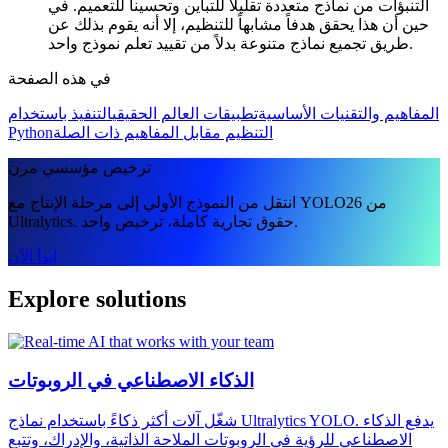
التنبؤات من نماذج متعددة تقليلاً للتباين وتحسيناً للتعميم. في
حين أن هذا يحقق هدفاً مشابهاً للتنظيم، إلا أنه يقوم بذلك عن
طريق تجميع نماذج متنوعة بدلاً من تقييد تعلم نموذج واحد.
في هذه الصفحة
المفاهيم والتقنيات الأساسية
تطبيقات العالم الحقيقي
التنفيذ باستخدام
التنظيم مقابل المفاهيم ذات الصلة
Python
ترخيص مؤسسي مرن
انتقل من النموذج الأولي إلى مرحلة الإنتاج مع YOLO26 من
Ultralytics. حقوق تجارية كاملة، ترخيص واحد.
ابدأ الآن
Explore solutions
الذكاء الاصطناعي في الروبوتات
شغّل آلات أكثر ذكاءً باستخدام نماذج Ultralytics YOLO. يدفع الذكاء
الاصطناعي للرؤية في الروبوتات الملاحة الذاتية، والإدراك، وتتبع