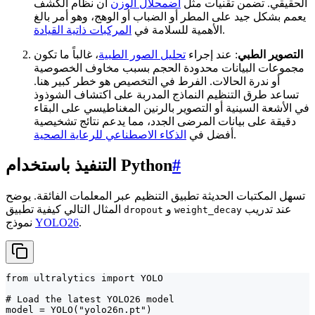
الحقيقي. تضمن تقنيات مثل
اضمحلال الوزن
أن نظام الكشف
يعمم بشكل جيد على المطر أو الضباب أو الوهج، وهو أمر بالغ
.
الأهمية للسلامة في
المركبات ذاتية القيادة
التصوير الطبي
: عند إجراء
تحليل الصور الطبية
، غالباً ما تكون
مجموعات البيانات محدودة الحجم بسبب مخاوف الخصوصية
أو ندرة الحالات. الفرط في التخصيص هو خطر كبير هنا.
تساعد طرق التنظيم النماذج المدربة على اكتشاف الشوذوذ
في الأشعة السينية أو التصوير بالرنين المغناطيسي على البقاء
دقيقة على بيانات المرضى الجدد، مما يدعم نتائج تشخيصية
.
أفضل في
الذكاء الاصطناعي للرعاية الصحية
#
التنفيذ باستخدام Python
تسهل المكتبات الحديثة تطبيق التنظيم عبر المعلمات الفائقة. يوضح
عند تدريب
و
المثال التالي كيفية تطبيق
dropout
weight_decay
.
YOLO26
نموذج
from ultralytics import YOLO

# Load the latest YOLO26 model

model = YOLO("yolo26n.pt")
