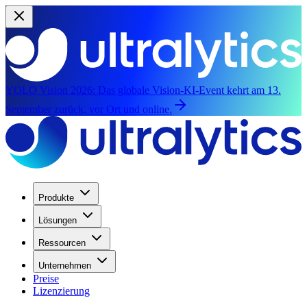
YOLO Vision 2026:
Das globale Vision-KI-Event kehrt am 13.
September zurück, vor Ort und online.
Produkte
Lösungen
Ressourcen
Unternehmen
Preise
Lizenzierung