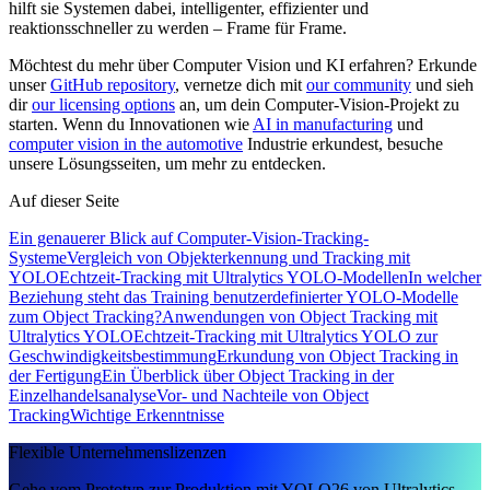
hilft sie Systemen dabei, intelligenter, effizienter und
reaktionsschneller zu werden – Frame für Frame.
Möchtest du mehr über Computer Vision und KI erfahren? Erkunde
unser
GitHub repository
, vernetze dich mit
our community
und sieh
dir
our licensing options
an, um dein Computer-Vision-Projekt zu
starten. Wenn du Innovationen wie
AI in manufacturing
und
computer vision in the automotive
Industrie erkundest, besuche
unsere Lösungsseiten, um mehr zu entdecken.
Auf dieser Seite
Ein genauerer Blick auf Computer-Vision-Tracking-
Systeme
Vergleich von Objekterkennung und Tracking mit
YOLO
Echtzeit-Tracking mit Ultralytics YOLO-Modellen
In welcher
Beziehung steht das Training benutzerdefinierter YOLO-Modelle
zum Object Tracking?
Anwendungen von Object Tracking mit
Ultralytics YOLO
Echtzeit-Tracking mit Ultralytics YOLO zur
Geschwindigkeitsbestimmung
Erkundung von Object Tracking in
der Fertigung
Ein Überblick über Object Tracking in der
Einzelhandelsanalyse
Vor- und Nachteile von Object
Tracking
Wichtige Erkenntnisse
Flexible Unternehmenslizenzen
Gehe vom Prototyp zur Produktion mit YOLO26 von Ultralytics.