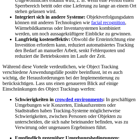
Ungewöhnliches erkannt wird, z. B. wenn eine Person einen
Sperrbereich betritt oder eine Lieferung zu lange an einem Ort
stehen gelassen wird.
Integriert sich in andere Systeme:
Objektverfolgungsdaten
können mit anderen Technologien wie
facial recognition
,
Wärmebildkameras oder Inventarsystemen kombiniert
werden, um noch aussagekräftigere Einblicke zu gewinnen.
Langfristig kosteneffektiv:
Obwohl die Ersteinrichtung eine
Investition erfordern kann, reduziert automatisiertes Tracking
den Bedarf an manueller Arbeit, senkt Fehlerquoten und
reduziert die Betriebskosten im Laufe der Zeit.
Während diese Vorteile verdeutlichen, wie Object Tracking
verschiedene Anwendungsfälle positiv beeinflusst, ist es auch
wichtig, die Herausforderungen bei der Implementierung zu
berücksichtigen. Lass uns einen genaueren Blick auf einige
Einschränkungen des Object Trackings werfen:
Schwierigkeiten in
crowded environments
:
In geschäftigen
Umgebungen wie Konzerten, Einkaufszentren oder
Stadtstraßen haben Tracking-Systeme möglicherweise
Schwierigkeiten, zwischen Personen oder Objekten zu
unterscheiden, die sich nahe beieinander befinden, was zu
Verwirrung oder ungenauen Ergebnissen führt.
Empfindlich gegenüber Umgebungsbedingungen: