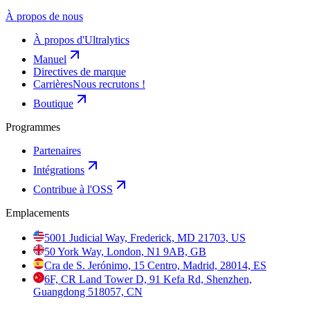
À propos de nous
À propos d'Ultralytics
Manuel
Directives de marque
Carrières
Nous recrutons !
Boutique
Programmes
Partenaires
Intégrations
Contribue à l'OSS
Emplacements
5001 Judicial Way, Frederick, MD 21703, US
50 York Way, London, N1 9AB, GB
Cra de S. Jerónimo, 15 Centro, Madrid, 28014, ES
6F, CR Land Tower D, 91 Kefa Rd, Shenzhen,
Guangdong 518057, CN