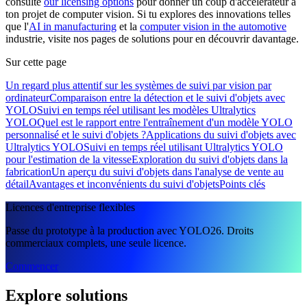
consulte
our licensing options
pour donner un coup d'accélérateur à
ton projet de computer vision. Si tu explores des innovations telles
que l'
AI in manufacturing
et la
computer vision in the automotive
industrie, visite nos pages de solutions pour en découvrir davantage.
Sur cette page
Un regard plus attentif sur les systèmes de suivi par vision par
ordinateur
Comparaison entre la détection et le suivi d'objets avec
YOLO
Suivi en temps réel utilisant les modèles Ultralytics
YOLO
Quel est le rapport entre l'entraînement d'un modèle YOLO
personnalisé et le suivi d'objets ?
Applications du suivi d'objets avec
Ultralytics YOLO
Suivi en temps réel utilisant Ultralytics YOLO
pour l'estimation de la vitesse
Exploration du suivi d'objets dans la
fabrication
Un aperçu du suivi d'objets dans l'analyse de vente au
détail
Avantages et inconvénients du suivi d'objets
Points clés
Licences d'entreprise flexibles
Passe du prototype à la production avec YOLO26. Droits
commerciaux complets, une seule licence.
Commencer
Explore solutions