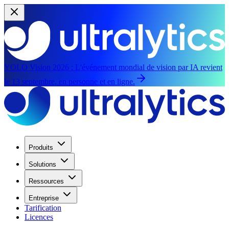
YOLO Vision 2026 :
L'événement mondial de vision par IA revient
le 13 septembre, en personne et en ligne.
Produits
Solutions
Ressources
Entreprise
Tarification
Licences