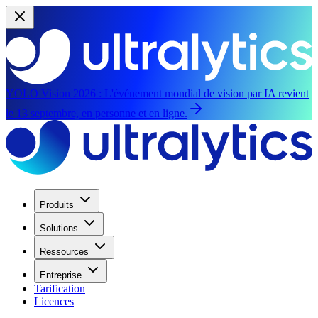
YOLO Vision 2026 :
L'événement mondial de vision par IA revient
le 13 septembre, en personne et en ligne.
Produits
Solutions
Ressources
Entreprise
Tarification
Licences