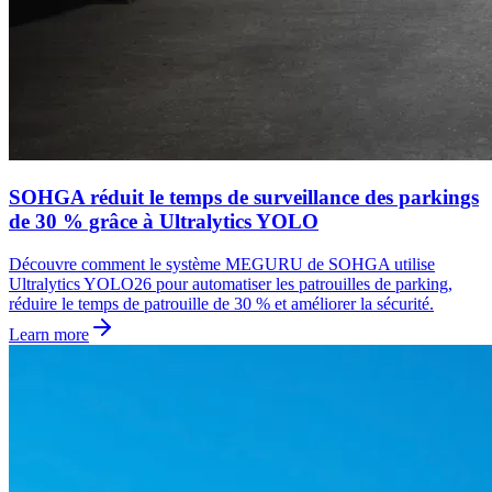
SOHGA réduit le temps de surveillance des parkings
de 30 % grâce à Ultralytics YOLO
Découvre comment le système MEGURU de SOHGA utilise
Ultralytics YOLO26 pour automatiser les patrouilles de parking,
réduire le temps de patrouille de 30 % et améliorer la sécurité.
Learn more