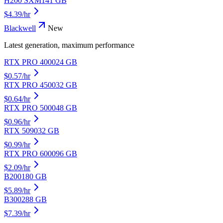
H200 SXM
141
GB
$
4.39
/hr
Blackwell
New
Latest generation, maximum performance
RTX PRO 4000
24
GB
$
0.57
/hr
RTX PRO 4500
32
GB
$
0.64
/hr
RTX PRO 5000
48
GB
$
0.96
/hr
RTX 5090
32
GB
$
0.99
/hr
RTX PRO 6000
96
GB
$
2.09
/hr
B200
180
GB
$
5.89
/hr
B300
288
GB
$
7.39
/hr