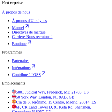
Entreprise
À propos de nous
À propos d'Ultralytics
Manuel
Directives de marque
Carrières
Nous recrutons !
Boutique
Programmes
Partenaires
Intégrations
Contribue à l'OSS
Emplacements
5001 Judicial Way, Frederick, MD 21703, US
50 York Way, London, N1 9AB, GB
Cra de S. Jerónimo, 15 Centro, Madrid, 28014, ES
6F, CR Land Tower D, 91 Kefa Rd, Shenzhen,
Guangdong 518057, CN