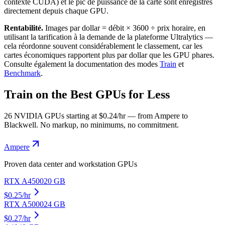
contexte CUDA) et le pic de puissance de la carte sont enregistrés
directement depuis chaque GPU.
Rentabilité.
Images par dollar = débit × 3600 ÷ prix horaire, en
utilisant la tarification à la demande de la plateforme Ultralytics —
cela réordonne souvent considérablement le classement, car les
cartes économiques rapportent plus par dollar que les GPU phares.
Consulte également la documentation des modes
Train
et
Benchmark
.
Train on the Best GPUs for Less
26 NVIDIA GPUs starting at $0.24/hr — from Ampere to
Blackwell. No markup, no minimums, no commitment.
Ampere
Proven data center and workstation GPUs
RTX A4500
20
GB
$
0.25
/hr
RTX A5000
24
GB
$
0.27
/hr