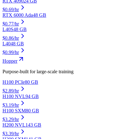
RTX 4090
24
GB
$
0.69
/hr
RTX 6000 Ada
48
GB
$
0.77
/hr
L40S
48
GB
$
0.86
/hr
L40
48
GB
$
0.99
/hr
Hopper
Purpose-built for large-scale training
H100 PCIe
80
GB
$
2.89
/hr
H100 NVL
94
GB
$
3.19
/hr
H100 SXM
80
GB
$
3.29
/hr
H200 NVL
143
GB
$
3.39
/hr