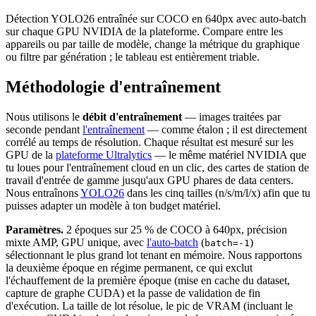
Détection YOLO26 entraînée sur COCO en 640px avec auto-batch
sur chaque GPU NVIDIA de la plateforme. Compare entre les
appareils ou par taille de modèle, change la métrique du graphique
ou filtre par génération ; le tableau est entièrement triable.
Méthodologie d'entraînement
Nous utilisons le
débit d'entraînement
— images traitées par
seconde pendant
l'entraînement
— comme étalon ; il est directement
corrélé au temps de résolution. Chaque résultat est mesuré sur les
GPU de la
plateforme Ultralytics
— le même matériel NVIDIA que
tu loues pour l'entraînement cloud en un clic, des cartes de station de
travail d'entrée de gamme jusqu'aux GPU phares de data centers.
Nous entraînons
YOLO26
dans les cinq tailles (n/s/m/l/x) afin que tu
puisses adapter un modèle à ton budget matériel.
Paramètres.
2 époques sur 25 % de COCO à 640px, précision
mixte AMP, GPU unique, avec
l'auto-batch
(
)
batch=-1
sélectionnant le plus grand lot tenant en mémoire. Nous rapportons
la deuxième époque en régime permanent, ce qui exclut
l'échauffement de la première époque (mise en cache du dataset,
capture de graphe CUDA) et la passe de validation de fin
d'exécution. La taille de lot résolue, le pic de VRAM (incluant le