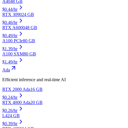
A40
48
GB
$
0.44
/hr
RTX 3090
24
GB
$
0.46
/hr
RTX A6000
48
GB
$
0.49
/hr
A100 PCIe
80
GB
$
1.39
/hr
A100 SXM
80
GB
$
1.49
/hr
Ada
Efficient inference and real-time AI
RTX 2000 Ada
16
GB
$
0.24
/hr
RTX 4000 Ada
20
GB
$
0.26
/hr
L4
24
GB
$
0.39
/hr