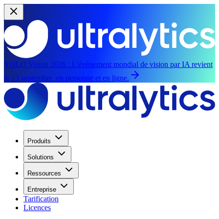
YOLO Vision 2026 :
L'événement mondial de vision par IA revient
le 13 septembre, en personne et en ligne.
Produits
Solutions
Ressources
Entreprise
Tarification
Licences