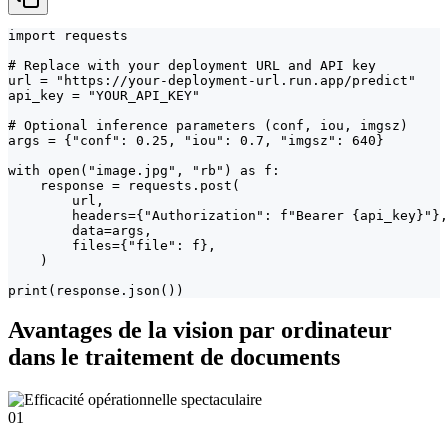
import requests

# Replace with your deployment URL and API key

url = "https://your-deployment-url.run.app/predict"

api_key = "YOUR_API_KEY"

# Optional inference parameters (conf, iou, imgsz)

args = {"conf": 0.25, "iou": 0.7, "imgsz": 640}

with open("image.jpg", "rb") as f:

    response = requests.post(

        url,

        headers={"Authorization": f"Bearer {api_key}"},

        data=args,

        files={"file": f},

    )

print(response.json())
Avantages de la vision par ordinateur
dans le traitement de documents
01