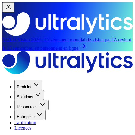
YOLO Vision 2026 :
L'événement mondial de vision par IA revient
le 13 septembre, en personne et en ligne.
Produits
Solutions
Ressources
Entreprise
Tarification
Licences