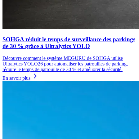
SOHGA réduit le temps de surveillance des parkings
de 30 % grâce à Ultralytics YOLO
Découvre comment le système MEGURU de SOHGA utilise
Ultralytics YOLO26 pour automatiser les patrouilles de parking,
réduire le temps de patrouille de 30 % et améliorer la sécurité.
En savoir plus