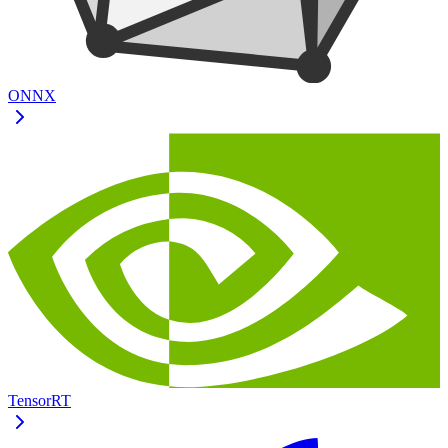
ONNX
TensorRT