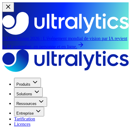
YOLO Vision 2026 :
L'événement mondial de vision par IA revient
le 13 septembre, en personne et en ligne.
Produits
Solutions
Ressources
Entreprise
Tarification
Licences