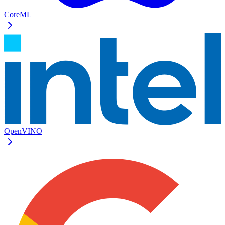
CoreML
OpenVINO