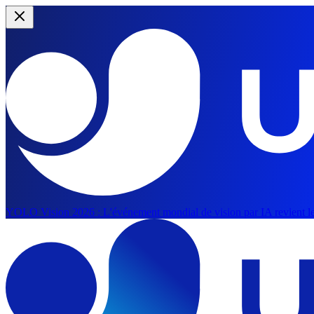
YOLO Vision 2026 :
L'événement mondial de vision par IA revient le