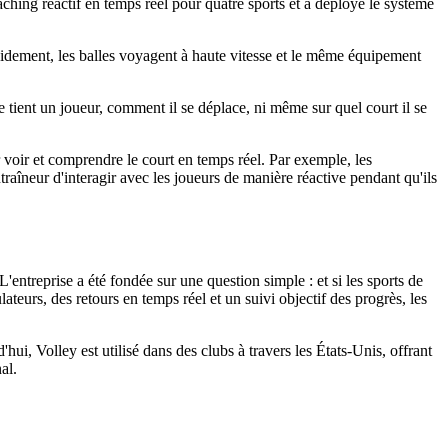
oaching réactif en temps réel pour quatre sports et a déployé le système
apidement, les balles voyagent à haute vitesse et le même équipement
e tient un joueur, comment il se déplace, ni même sur quel court il se
voir et comprendre le court en temps réel. Par exemple, les
entraîneur d'interagir avec les joueurs de manière réactive pendant qu'ils
'entreprise a été fondée sur une question simple : et si les sports de
teurs, des retours en temps réel et un suivi objectif des progrès, les
hui, Volley est utilisé dans des clubs à travers les États-Unis, offrant
al.