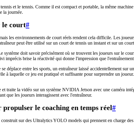
m tennis et le tennis. Comme il est compact et portable, la même machine p
e la journée.
 le court
#
 mais les environnements de court réels rendent cela difficile. Les joueur
raîneur peut être utilisé sur un court de tennis un instant et sur un court
e système doit savoir précisément où se trouvent les joueurs sur le court
uivi imprécis brise la réactivité qui donne l'impression que l'entraînement
 se déplace entre les sports, un entraîneur laissé accidentellement sur u
celle à laquelle ce jeu est pratiqué et suffisante pour surprendre un jo
ure et traite la vidéo sur un système NVIDIA Jetson avec une caméra intég
 que les joueurs interagissent avec l'entraîneur.
 propulser le coaching en temps réel
#
A construit sur des Ultralytics YOLO models qui prennent en charge de