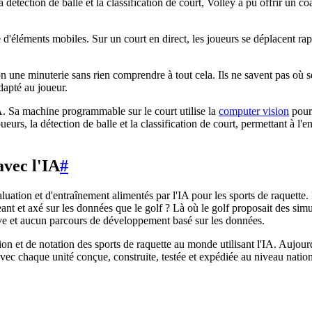
détection de balle et la classification de court, Volley a pu offrir un c
 d'éléments mobiles. Sur un court en direct, les joueurs se déplacent r
n une minuterie sans rien comprendre à tout cela. Ils ne savent pas où s
adapté au joueur.
IA. Sa machine programmable sur le court utilise la
computer vision
pour 
ueurs, la détection de balle et la classification de court, permettant à l'
avec l'IA
#
ation et d'entraînement alimentés par l'IA pour les sports de raquette. L
nt et axé sur les données que le golf ? Là où le golf proposait des simula
ive et aucun parcours de développement basé sur les données.
n et de notation des sports de raquette au monde utilisant l'IA. Aujourd'
vec chaque unité conçue, construite, testée et expédiée au niveau nation