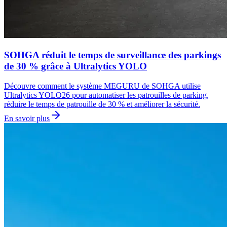
SOHGA réduit le temps de surveillance des parkings
de 30 % grâce à Ultralytics YOLO
Découvre comment le système MEGURU de SOHGA utilise
Ultralytics YOLO26 pour automatiser les patrouilles de parking,
réduire le temps de patrouille de 30 % et améliorer la sécurité.
En savoir plus