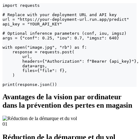
import requests

# Replace with your deployment URL and API key

url = "https://your-deployment-url.run.app/predict"

api_key = "YOUR_API_KEY"

# Optional inference parameters (conf, iou, imgsz)

args = {"conf": 0.25, "iou": 0.7, "imgsz": 640}

with open("image.jpg", "rb") as f:

    response = requests.post(

        url,

        headers={"Authorization": f"Bearer {api_key}"},

        data=args,

        files={"file": f},

    )

print(response.json())
Avantages de la vision par ordinateur
dans la prévention des pertes en magasin
01
Réduction de la démarque et du vol