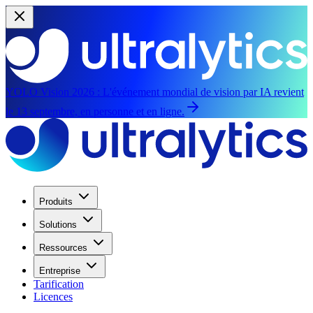
YOLO Vision 2026 :
L'événement mondial de vision par IA revient
le 13 septembre, en personne et en ligne.
Produits
Solutions
Ressources
Entreprise
Tarification
Licences