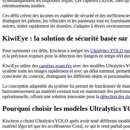
systématiquement les dispositifs requis. Les capteurs LiDAR, bien qu
ralentissements inutiles.
Ces défis créent des lacunes en matière de sécurité et des inefficiencie
distinguer les piétons, les véhicules et les panneaux tout en fournissa
strictes, traiter rapidement les données, s'adapter à divers environneme
KiwiEye : la solution de sécurité basée sur
Pour surmonter ces défis, Kiwitron a intégré les
Ultralytics YOLO mo
et la précision requises pour la détection des dangers en temps réel da
KiwiEye utilise des
caméras avancées
avec des modèles Ultralytics YOL
système traite les images rapidement et avec un délai minimal, permet
consciente du contexte, distinguant les différents objets et personnalis
La conception adaptable du système lui permet de fonctionner de manièr
harmonieusement au matériel existant tout en maintenant des performanc
opérationnelle, offrant une solution innovante pour la
détection des da
Pourquoi choisir les modèles Ultralytics 
Kiwitron a choisi Ultralytics YOLO après avoir testé différents mo
matériel léger tel que les accélérateurs Coral, ce qui le rend parfait po