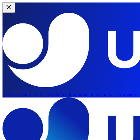
YOLO Vision 2026 :
L'événement mondial de vision par IA revient le