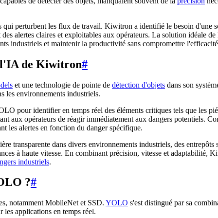
'capables de détecter des objets, manquaient souvent de la
précision
néce
s qui perturbent les flux de travail. Kiwitron a identifié le besoin d'une
nt des alertes claires et exploitables aux opérateurs. La solution idéale
nts industriels et maintenir la productivité sans compromettre l'efficacit
 l'IA de Kiwitron
#
dels
et une technologie de pointe de
détection d'objets
dans son système
ns les environnements industriels.
O pour identifier en temps réel des éléments critiques tels que les pié
tant aux opérateurs de réagir immédiatement aux dangers potentiels. Con
ant les alertes en fonction du danger spécifique.
e transparente dans divers environnements industriels, des entrepôts sp
es à haute vitesse. En combinant précision, vitesse et adaptabilité, Kiw
ngers industriels
.
YOLO ?
#
dèles, notamment MobileNet et SSD.
YOLO
s'est distingué par sa combin
ur les applications en temps réel.