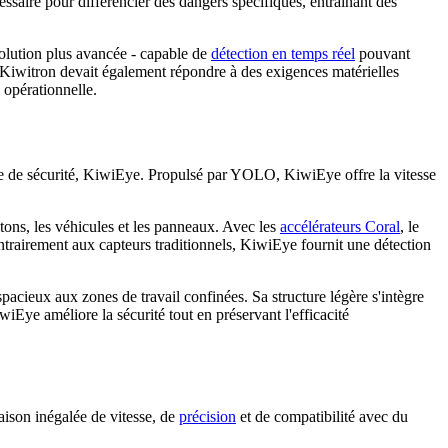
ssaire pour différencier des dangers spécifiques, entraînant des
 solution plus avancée - capable de
détection en temps réel
pouvant
 de Kiwitron devait également répondre à des exigences matérielles
é opérationnelle.
 de sécurité, KiwiEye. Propulsé par YOLO, KiwiEye offre la vitesse
tons, les véhicules et les panneaux. Avec les
accélérateurs Coral
, le
trairement aux capteurs traditionnels, KiwiEye fournit une détection
acieux aux zones de travail confinées. Sa structure légère s'intègre
iEye améliore la sécurité tout en préservant l'efficacité
aison inégalée de vitesse, de
précision
et de compatibilité avec du