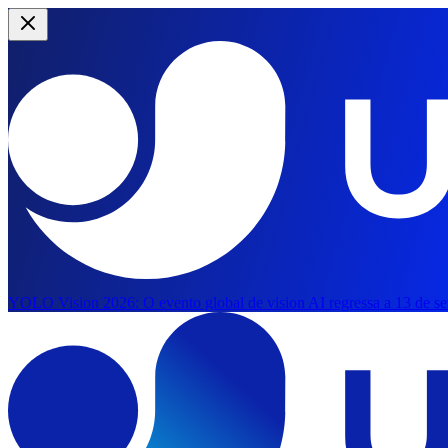
YOLO Vision 2026:
O evento global de vision AI regressa a 13 de s