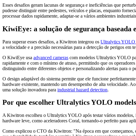
Esses desafios geram lacunas de segurança e ineficiências que pertu
pudesse distinguir entre pedestres, veículos e placas, enquanto fornec
processar dados rapidamente, adaptar-se a vários ambientes industriai
KiwiEye: a solução de segurança baseada 
Para superar esses desafios, a Kiwitron integrou os
Ultralytics YOLO
a velocidade e a precisão necessárias para a detecção de perigos em t
O KiwiEye usa
advanced cameras
com modelos Ultralytics YOLO para
rapidamente e com o mínimo de atraso, permitindo que os operadores 
distinguindo entre diferentes objetos e personalizando alertas para o p
O design adaptável do sistema permite que ele funcione perfeitamente 
hardware existente, mantendo um desempenho de alta velocidade. Ao c
uma solução inovadora para
industrial hazard detection
.
Por que escolher Ultralytics YOLO model
A Kiwitron escolheu o Ultralytics YOLO após testar vários modelos
hardware leve, como aceleradores Coral, tornando-o perfeito para apl
Como explicou o CTO da Kiwitron: "Na época em que começamos, o YO