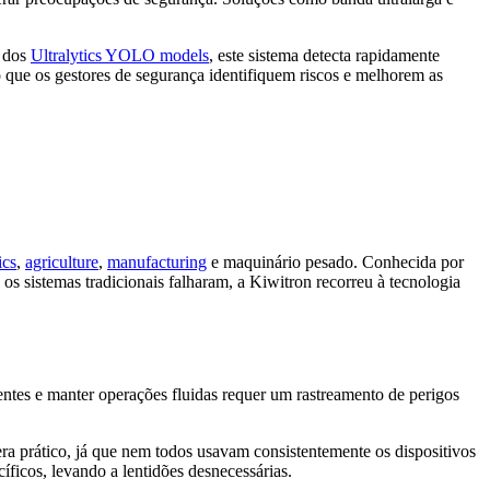
o dos
Ultralytics YOLO models
, este sistema detecta rapidamente
o que os gestores de segurança identifiquem riscos e melhorem as
ics
,
agriculture
,
manufacturing
e maquinário pesado. Conhecida por
s sistemas tradicionais falharam, a Kiwitron recorreu à tecnologia
ntes e manter operações fluidas requer um rastreamento de perigos
ra prático, já que nem todos usavam consistentemente os dispositivos
cíficos, levando a lentidões desnecessárias.