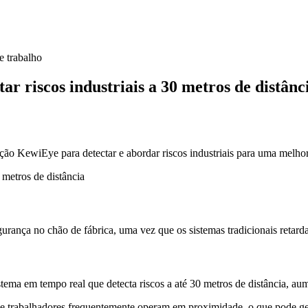
e trabalho
r riscos industriais a 30 metros de distânc
o KewiEye para detectar e abordar riscos industriais para uma melho
urança no chão de fábrica, uma vez que os sistemas tradicionais retar
a em tempo real que detecta riscos a até 30 metros de distância, aume
 e trabalhadores frequentemente operam em proximidade, o que pode ge