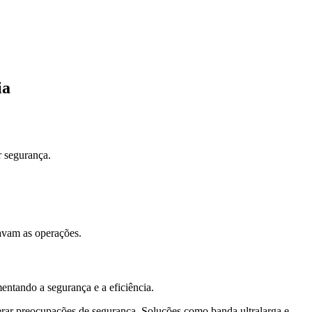
ia
r segurança.
davam as operações.
ntando a segurança e a eficiência.
rar preocupações de segurança. Soluções como banda ultralarga e