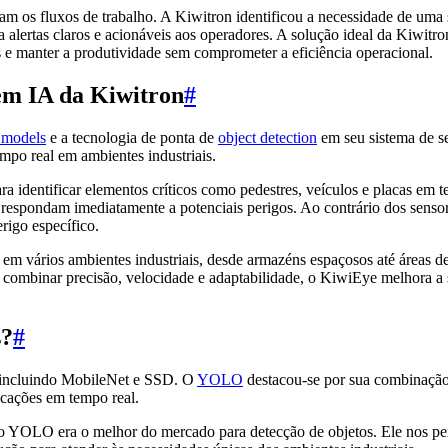
rbam os fluxos de trabalho. A Kiwitron identificou a necessidade de 
ia alertas claros e acionáveis aos operadores. A solução ideal da Kiwitr
s e manter a produtividade sem comprometer a eficiência operacional.
em IA da Kiwitron
#
 models
e a tecnologia de ponta de
object detection
em seu sistema de s
empo real em ambientes industriais.
 identificar elementos críticos como pedestres, veículos e placas em
respondam imediatamente a potenciais perigos. Ao contrário dos sensore
erigo específico.
em vários ambientes industriais, desde armazéns espaçosos até áreas de 
ombinar precisão, velocidade e adaptabilidade, o KiwiEye melhora a s
s?
#
, incluindo MobileNet e SSD. O
YOLO
destacou-se por sua combinação
icações em tempo real.
LO era o melhor do mercado para detecção de objetos. Ele nos permit