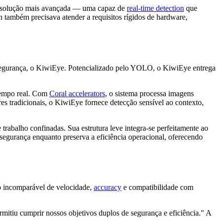
uma solução mais avançada — uma capaz de
real-time detection
que
on também precisava atender a requisitos rígidos de hardware,
egurança, o KiwiEye. Potencializado pelo YOLO, o KiwiEye entrega
 tempo real. Com
Coral accelerators
, o sistema processa imagens
s tradicionais, o KiwiEye fornece detecção sensível ao contexto,
trabalho confinadas. Sua estrutura leve integra-se perfeitamente ao
egurança enquanto preserva a eficiência operacional, oferecendo
 incomparável de velocidade,
accuracy
e compatibilidade com
iu cumprir nossos objetivos duplos de segurança e eficiência." A