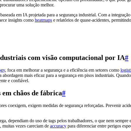
 procurar uma solução melhor.
 baseada em IA projetada para a segurança industrial. Com a integraçã
rnece insights como
heatmaps
e relatórios de quase-acidentes, permitind
ustriais com visão computacional por IA
#
ogy
, foca em melhorar a segurança e a eficiência em setores como
logist
abordagem mais eficaz para a segurança em pisos industriais. Quando o
nte e confiável.
s em chãos de fábrica
#
ores coexigem, exigem medidas de segurança reforçadas. Prevenir acide
rga, dependiam do uso de tags pelos trabalhadores, o que nem sempre e
s, muitas vezes careciam de
accuracy
para diferenciar entre perigos espe