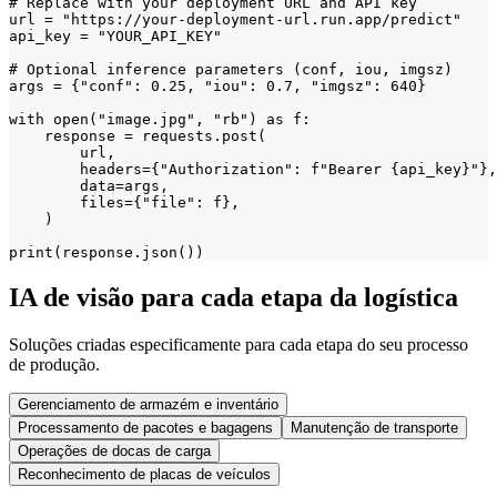
# Replace with your deployment URL and API key

url = "https://your-deployment-url.run.app/predict"

api_key = "YOUR_API_KEY"

# Optional inference parameters (conf, iou, imgsz)

args = {"conf": 0.25, "iou": 0.7, "imgsz": 640}

with open("image.jpg", "rb") as f:

    response = requests.post(

        url,

        headers={"Authorization": f"Bearer {api_key}"},

        data=args,

        files={"file": f},

    )

print(response.json())
IA de visão para cada etapa da logística
Soluções criadas especificamente para cada etapa do seu processo
de produção.
Gerenciamento de armazém e inventário
Processamento de pacotes e bagagens
Manutenção de transporte
Operações de docas de carga
Reconhecimento de placas de veículos