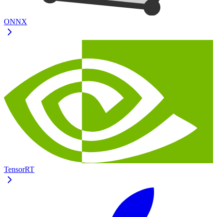
ONNX
TensorRT