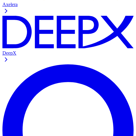
Axelera
DeepX