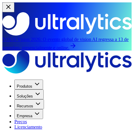
YOLO Vision 2026:
O evento global de vision AI regressa a 13 de
setembro, presencialmente e online.
Produtos
Soluções
Recursos
Empresa
Preços
Licenciamento