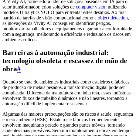
A Vivity AI, fornecedora líder de soluções baseadas em IA para o
setor transformador, criou soluções de
computer vision
utilizando
modelos Ultralytics YOLO para enfrentar estes desafios. Ao tirar
partido de tarefas de visão computacional como a
object detection
,
as inovações da Vivity AI conseguem identificar perigos,
monitorizar trabalhadores e equipamentos e garantir a conformidade
com a segurança, melhorando a eficiência e reduzindo os riscos em
ambientes críticos.
Barreiras à automação industrial:
tecnologia obsoleta e escassez de mão de
obra
#
Quando se trata de ambientes industriais como estaleiros e fábricas
de produção de metais pesados, a transformação digital pode ser
complicada. Diferente da manufatura em linha reta, essas indústrias
envolvem fluxos de trabalho dinâmicos e não lineares, tornando a
automação difícil de implementar e sustentar.
Algumas das maiores preocupações são os riscos à saúde, segurança
e meio ambiente (HSE). Estaleiros e fábricas frequentemente
envolvem maquinário pesado e grandes partes móveis, tornando
acidentes mais prováveis. Sem um monitoramento eficaz em tempo
real, incidentes de segurança podem levar a interrupções graves e