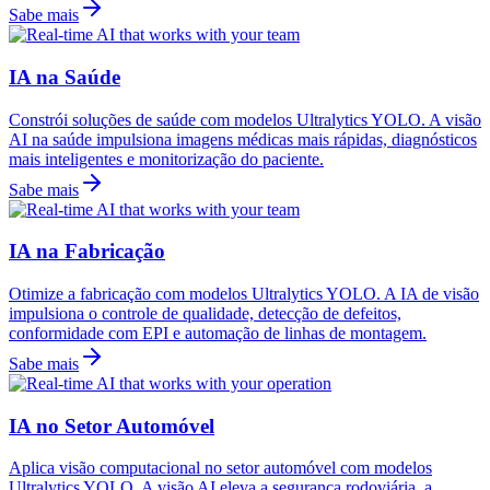
Sabe mais
IA na Saúde
Constrói soluções de saúde com modelos Ultralytics YOLO. A visão
AI na saúde impulsiona imagens médicas mais rápidas, diagnósticos
mais inteligentes e monitorização do paciente.
Sabe mais
IA na Fabricação
Otimize a fabricação com modelos Ultralytics YOLO. A IA de visão
impulsiona o controle de qualidade, detecção de defeitos,
conformidade com EPI e automação de linhas de montagem.
Sabe mais
IA no Setor Automóvel
Aplica visão computacional no setor automóvel com modelos
Ultralytics YOLO. A visão AI eleva a segurança rodoviária, a