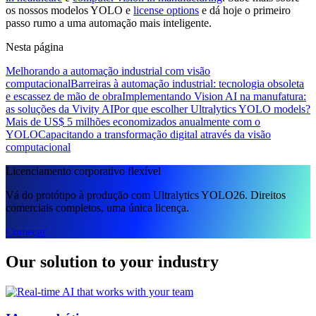
os nossos modelos YOLO e
license options
e dá hoje o primeiro
passo rumo a uma automação mais inteligente.
Nesta página
Melhorando a automação industrial com visão
computacional
Barreiras à automação industrial: tecnologia obsoleta
e escassez de mão de obra
Implementando Vision AI na manufatura:
as soluções da Vivity AI
Por que escolher Ultralytics YOLO models?
Mais de US$ 5 milhões economizados anualmente com o
YOLO
Capacitando a transformação digital através da visão
computacional
Licenciamento corporativo flexível
Vá do protótipo à produção com Ultralytics YOLO26. Direitos
comerciais completos, uma única licença.
Começar
Our solution to your industry