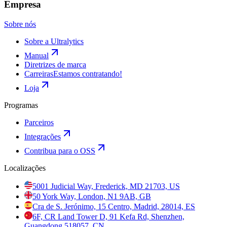
Empresa
Sobre nós
Sobre a Ultralytics
Manual
Diretrizes de marca
Carreiras
Estamos contratando!
Loja
Programas
Parceiros
Integrações
Contribua para o OSS
Localizações
5001 Judicial Way, Frederick, MD 21703, US
50 York Way, London, N1 9AB, GB
Cra de S. Jerónimo, 15 Centro, Madrid, 28014, ES
6F, CR Land Tower D, 91 Kefa Rd, Shenzhen,
Guangdong 518057, CN