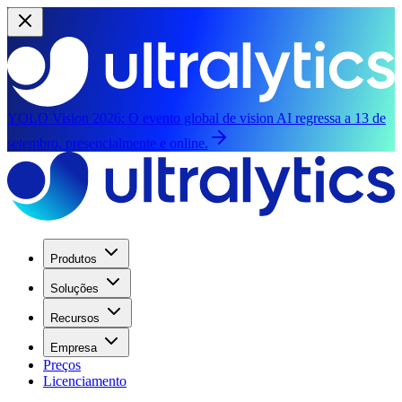
YOLO Vision 2026:
O evento global de vision AI regressa a 13 de
setembro, presencialmente e online.
Produtos
Soluções
Recursos
Empresa
Preços
Licenciamento