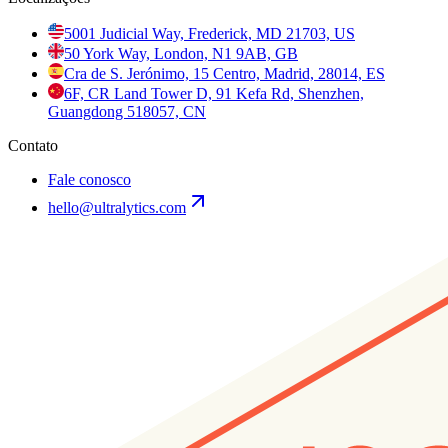
5001 Judicial Way, Frederick, MD 21703, US
50 York Way, London, N1 9AB, GB
Cra de S. Jerónimo, 15 Centro, Madrid, 28014, ES
6F, CR Land Tower D, 91 Kefa Rd, Shenzhen,
Guangdong 518057, CN
Contato
Fale conosco
hello@ultralytics.com