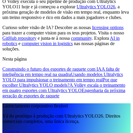
O Volley executa o seu pipeline de produção com Ultralytics
YOLO11 hoje e já começou a explorar
Ultralytics YOLO26
, a
próxima geração de modelos de visão em tempo real, enquanto leva
um treino responsivo e rico em dados a mais jogadores e clubes.
Curioso sobre visão de IA? Descobre as nossas
licensing options
para trazer a computer vision para os teus projetos. Visita o nosso
GitHub repository
e junta-te à nossa
community
. Explora
AI in
robotics
e
computer vision in logistics
nas nossas páginas de
soluções.
Nesta página
Construindo o futuro dos esportes de raquete com IA
A falta de
inteligência em tempo real na quadra
Usando modelos Ultralytics
YOLO para impulsionar o treinamento em tempo real
Por que
escolher Ultralytics YOLO models?
A Volley escala o treinamento
em quatro esportes com Ultralytics YOLO
Engenharia da próxima
geração de esportes de raquete
Licenciamento corporativo flexível
Vá do protótipo à produção com Ultralytics YOLO26. Direitos
comerciais completos, uma única licença.
Começar