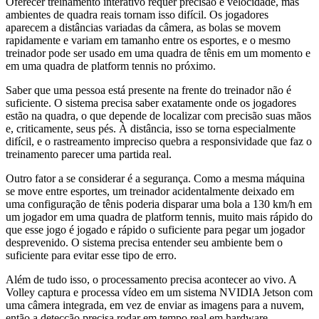
Oferecer treinamento interativo requer precisão e velocidade, mas
ambientes de quadra reais tornam isso difícil. Os jogadores
aparecem a distâncias variadas da câmera, as bolas se movem
rapidamente e variam em tamanho entre os esportes, e o mesmo
treinador pode ser usado em uma quadra de tênis em um momento e
em uma quadra de platform tennis no próximo.
Saber que uma pessoa está presente na frente do treinador não é
suficiente. O sistema precisa saber exatamente onde os jogadores
estão na quadra, o que depende de localizar com precisão suas mãos
e, criticamente, seus pés. À distância, isso se torna especialmente
difícil, e o rastreamento impreciso quebra a responsividade que faz o
treinamento parecer uma partida real.
Outro fator a se considerar é a segurança. Como a mesma máquina
se move entre esportes, um treinador acidentalmente deixado em
uma configuração de tênis poderia disparar uma bola a 130 km/h em
um jogador em uma quadra de platform tennis, muito mais rápido do
que esse jogo é jogado e rápido o suficiente para pegar um jogador
desprevenido. O sistema precisa entender seu ambiente bem o
suficiente para evitar esse tipo de erro.
Além de tudo isso, o processamento precisa acontecer ao vivo. A
Volley captura e processa vídeo em um sistema NVIDIA Jetson com
uma câmera integrada, em vez de enviar as imagens para a nuvem,
então a detecção precisa rodar em tempo real em hardware