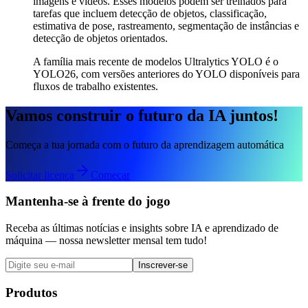
imagens e vídeos. Esses modelos podem ser treinados para
tarefas que incluem detecção de objetos, classificação,
estimativa de pose, rastreamento, segmentação de instâncias e
detecção de objetos orientados.
A família mais recente de modelos Ultralytics YOLO é o
YOLO26, com versões anteriores do YOLO disponíveis para
fluxos de trabalho existentes.
Vamos construir o futuro da IA juntos!
Começa a tua jornada com o futuro da aprendizagem automática
Solicitar licença
Começar
Mantenha-se à frente do jogo
Receba as últimas notícias e insights sobre IA e aprendizado de
máquina — nossa newsletter mensal tem tudo!
Inscrever-se
Produtos