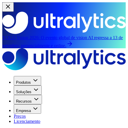
YOLO Vision 2026:
O evento global de vision AI regressa a 13 de
setembro, presencialmente e online.
Produtos
Soluções
Recursos
Empresa
Preços
Licenciamento