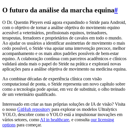
O futuro da análise da marcha equina
#
O Dr. Quentin Pleyers está agora expandindo o Stride para Android,
com o objetivo de tornar a análise objetiva do movimento equino
acessível a veterinários, profissionais equinos, treinadores,
terapeutas, ferradores e proprietários de cavalos em todo o mundo.
Ao ajudar os usuários a identificar assimetrias de movimento o mais
cedo possível, o Stride visa apoiar uma intervenção precoce, melhor
acompanhamento e os mais altos padrões possíveis de bem-estar
equino. A colaboração contínua com parceiros acadêmicos e clínicos
validará ainda mais o papel do Stride na prática e explorará novas
aplicações para a análise objetiva de movimento na medicina equina.
Ao combinar décadas de experiência clínica com visão
computacional de ponta, o Stride representa um novo capítulo sobre
como a tecnologia pode apoiar, em vez de substituir, o olho treinado
de um veterinário qualificado.
Interessado em criar as tuas próprias soluções de IA de visão? Visita
o nosso
GitHub repository
para explorar os modelos Ultralytics
YOLO, descobre como o YOLO está a impulsionar inovações em
vários setores, como
AI in healthcare
, e consulta
our licensing
options
para começar.