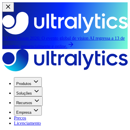
YOLO Vision 2026:
O evento global de vision AI regressa a 13 de
setembro, presencialmente e online.
Produtos
Soluções
Recursos
Empresa
Preços
Licenciamento