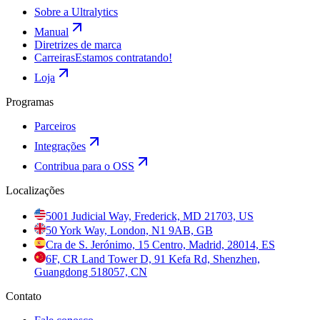
Sobre a Ultralytics
Manual
Diretrizes de marca
Carreiras
Estamos contratando!
Loja
Programas
Parceiros
Integrações
Contribua para o OSS
Localizações
5001 Judicial Way, Frederick, MD 21703, US
50 York Way, London, N1 9AB, GB
Cra de S. Jerónimo, 15 Centro, Madrid, 28014, ES
6F, CR Land Tower D, 91 Kefa Rd, Shenzhen,
Guangdong 518057, CN
Contato