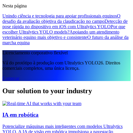
Nesta página
Unindo ciência e tecnologia para apoiar profissionais equinos
O
desafio da avaliação objetiva da claudicação no campo
Detecção de
pose rápida no dispositivo em iOS com Ultralytics YOLO
Por que
escolher Ultralytics YOLO models?
Apoiando um atendimento
veterinário equino mais objetivo e consistente
O futuro da análise da
marcha equina
Licenciamento corporativo flexível
Vá do protótipo à produção com Ultralytics YOLO26. Direitos
comerciais completos, uma única licença.
Começar
Our solution to your industry
IA em robótica
Potencialize máquinas mais inteligentes com modelos Ultralytics
YOLO. A IA de visão em robótica impulsiona a navegação