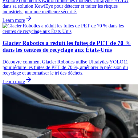
Explore comment Kiwitron utilise les modèles Ultralytics YOLO
dans sa solution KewiEye pour détecter et traiter les risques
industriels pour une meilleure sécurité.
Learn more
Glacier Robotics a réduit les fuites de PET de 70 %
dans les centres de recyclage aux États-Unis
Découvre comment Glacier Robotics utilise Ultralytics YOLO11
pour réduire les fuites de PET de 70 %, améliorer la précision du
recyclage et automatiser le tri des déchets.
Learn more