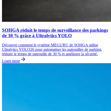
SOHGA réduit le temps de surveillance des parkings
de 30 % grâce à Ultralytics YOLO
Découvre comment le système MEGURU de SOHGA utilise
Ultralytics YOLO26 pour automatiser les patrouilles de parking,
réduire le temps de patrouille de 30 % et améliorer la sécurité.
Learn more