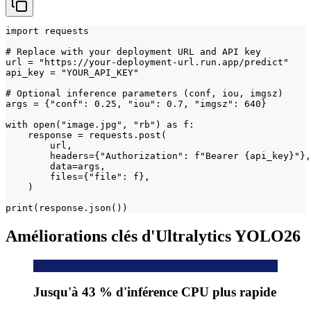
import requests

# Replace with your deployment URL and API key

url = "https://your-deployment-url.run.app/predict"

api_key = "YOUR_API_KEY"

# Optional inference parameters (conf, iou, imgsz)

args = {"conf": 0.25, "iou": 0.7, "imgsz": 640}

with open("image.jpg", "rb") as f:

    response = requests.post(

        url,

        headers={"Authorization": f"Bearer {api_key}"},

        data=args,

        files={"file": f},

    )

print(response.json())
Améliorations clés d'Ultralytics YOLO26
Jusqu'à 43 % d'inférence CPU plus rapide