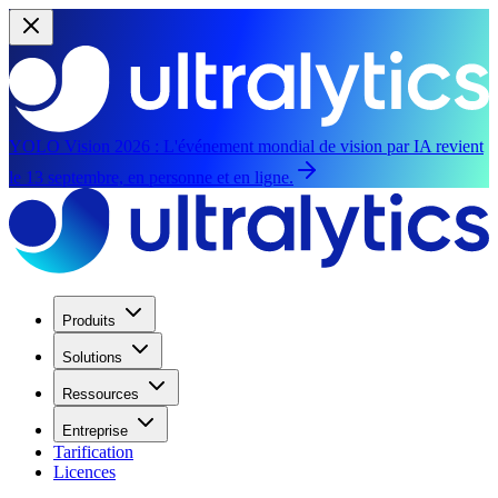
YOLO Vision 2026 :
L'événement mondial de vision par IA revient
le 13 septembre, en personne et en ligne.
Produits
Solutions
Ressources
Entreprise
Tarification
Licences