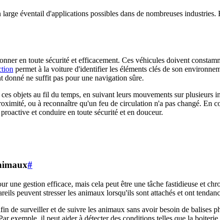
large éventail d'applications possibles dans de nombreuses industries. E
onner en toute sécurité et efficacement. Ces véhicules doivent consta
ction
permet à la voiture d'identifier les éléments clés de son environnem
 donné ne suffit pas pour une navigation sûre.
vre ces objets au fil du temps, en suivant leurs mouvements sur plusieurs 
à proximité, ou à reconnaître qu'un feu de circulation n'a pas changé. En
proactive et conduire en toute sécurité et en douceur.
animaux
#
r une gestion efficace, mais cela peut être une tâche fastidieuse et chro
reils peuvent stresser les animaux lorsqu'ils sont attachés et ont tenda
fin de surveiller et de suivre les animaux sans avoir besoin de balises 
r exemple, il peut aider à détecter des conditions telles que la boiterie 