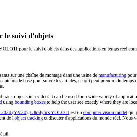
le suivi d'objets
OLO11 pour le suivi d'objets dans des applications en temps réel comme l
osants sur une chaîne de montage dans une usine de
manufacturing
pour 
 capteurs de base pour suivre les articles, ce qui peut prendre du temps 
us.
nd track objects in a video. It can be used for a wide variety of applicat
d
using
bounding boxes
to help the user see exactly where they are loc
 2024 (YV24)
,
Ultralytics YOLO11
est un
computer vision model
qui 
nt de l'
object tracking
et discuter d'applications du monde réel. Nous 