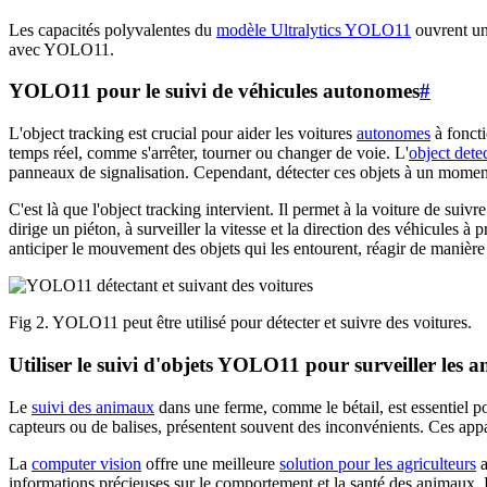
Les capacités polyvalentes du
modèle Ultralytics YOLO11
ouvrent un 
avec YOLO11.
YOLO11 pour le suivi de véhicules autonomes
#
L'object tracking est crucial pour aider les voitures
autonomes
à foncti
temps réel, comme s'arrêter, tourner ou changer de voie. L'
object dete
panneaux de signalisation. Cependant, détecter ces objets à un moment
C'est là que l'object tracking intervient. Il permet à la voiture de sui
dirige un piéton, à surveiller la vitesse et la direction des véhicules 
anticiper le mouvement des objets qui les entourent, réagir de manière 
Fig 2. YOLO11 peut être utilisé pour détecter et suivre des voitures.
Utiliser le suivi d'objets YOLO11 pour surveiller les 
Le
suivi des animaux
dans une ferme, comme le bétail, est essentiel pou
capteurs ou de balises, présentent souvent des inconvénients. Ces appa
La
computer vision
offre une meilleure
solution pour les agriculteurs
a
informations précieuses sur le comportement et la santé des animaux. Pa