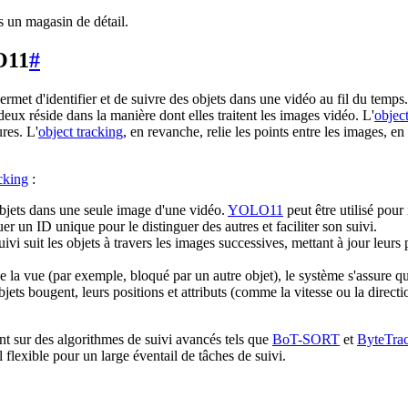
s un magasin de détail.
O11
#
ermet d'identifier et de suivre des objets dans une vidéo au fil du temps.
 deux réside dans la manière dont elles traitent les images vidéo. L'
objec
res. L'
object tracking
, en revanche, relie les points entre les images, en
cking
:
bjets dans une seule image d'une vidéo.
YOLO11
peut être utilisé pour
er un ID unique pour le distinguer des autres et faciliter son suivi.
vi suit les objets à travers les images successives, mettant à jour leurs 
 la vue (par exemple, bloqué par un autre objet), le système s'assure que
ets bougent, leurs positions et attributs (comme la vitesse ou la directi
ant sur des algorithmes de suivi avancés tels que
BoT-SORT
et
ByteTra
il flexible pour un large éventail de tâches de suivi.