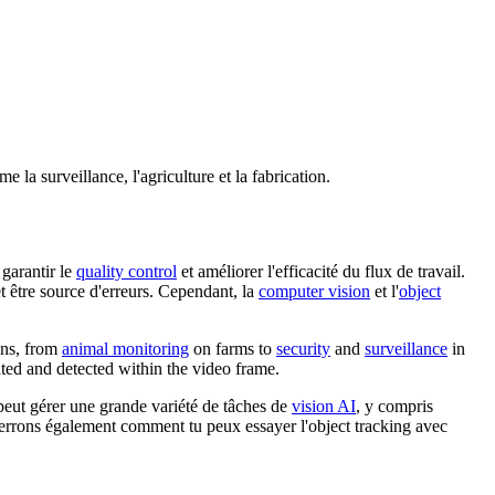
a surveillance, l'agriculture et la fabrication.
garantir le
quality control
et améliorer l'efficacité du flux de travail.
et être source d'erreurs. Cependant, la
computer vision
et l'
object
ions, from
animal monitoring
on farms to
security
and
surveillance
in
ated and detected within the video frame.
peut gérer une grande variété de tâches de
vision AI
, y compris
verrons également comment tu peux essayer l'object tracking avec