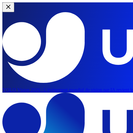
YOLO Vision 2026 :
L'événement mondial de vision par IA revient le