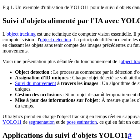
Fig 1. Un exemple d'utilisation de YOLO11 pour le suivi d'objets dan
Suivi d'objets alimenté par l'IA avec YOL
L'
object tracking
est une technique de computer vision essentielle. Il p
computer vision : l'
object detection
. La principale différence entre les
en classant les objets sans tenir compte des images précédentes ou futu
mouvements.
Voici une présentation plus détaillée du fonctionnement de l'
object tra
Object detection
: Le processus commence par la détection d'o
Assignation d'ID uniques
: Chaque objet détecté se voit attribu
Suivi du mouvement
à travers les images
: Un algorithme de sui
uniques.
Gestion des occlusions
: Si un objet disparaît temporairement de
Mise à jour des informations sur l'objet
: À mesure que les obj
du temps.
Ultralytics prend en charge l'object tracking en temps réel en s'appuy
YOLO11
de
segmentation
et de
pose estimation
, ce qui en fait un out
Applications du suivi d'objets YOLO11
#