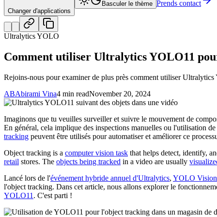
Prends contact
Basculer le thème
Changer d'applications
Ultralytics YOLO
Comment utiliser Ultralytics YOLO11 pour 
Rejoins-nous pour examiner de plus près comment utiliser Ultralytics Y
AB
Abirami Vina
4 min read
November 20, 2024
Imaginons que tu veuilles surveiller et suivre le mouvement de comp
En général, cela implique des inspections manuelles ou l'utilisation de
tracking
peuvent être utilisés pour automatiser et améliorer ce process
Object tracking is a
computer vision task
that helps detect, identify, a
retail
stores. The
objects being tracked
in a video are usually
visualize
Lancé lors de l'
événement hybride annuel d'Ultralytics
,
YOLO Vision
l'object tracking. Dans cet article, nous allons explorer le fonctionneme
YOLO11
. C'est parti !