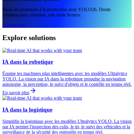
Passe du prototype à la production avec YOLO26. Droits
commerciaux complets, une seule licence.
Commencer
Explore solutions
IA dans la robotique
Équipe tes machines plus intelligentes avec les modèles Ultralytics
YOLO. La vision par IA dans la robotique propulse la navigation
autonome, la perception, le suivi d'objets et le contrôle en temps réel.
En savoir plus
IA dans la logistique
Simplifie la logistique avec les modèles Ultralytics YOLO. La vision
par IA permet l'inspection des colis, le tri, le suivi des véhicules et la
surveillance de la sécurité des entrepôts en temps réel.