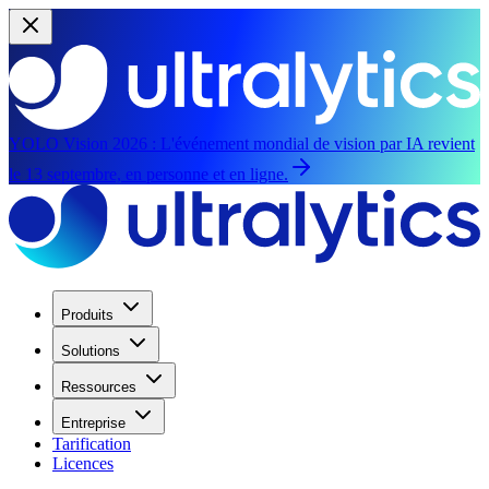
YOLO Vision 2026 :
L'événement mondial de vision par IA revient
le 13 septembre, en personne et en ligne.
Produits
Solutions
Ressources
Entreprise
Tarification
Licences