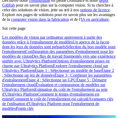
Découvre notre
communauté
en pleine croissance et notre
dépôt
GitHub
pour en savoir plus sur la computer vision. Si tu cherches à
créer des solutions de vision, jette un œil à nos
options de licence
.
Explore nos pages de solutions pour en savoir plus sur les avantages
de la
computer vision dans la fabrication
et de l'
IA en agriculture
.
Sur cette page
Les modèles de vision par ordinateur apprennent à partir des
données grâce à l'entraînement de modèles
Un aperçu de la façon
dont les jeux de données sont préparés
Sélection du bon modèle pour
l'entraînement
Configuration des paramètres d'entraînement pour les
modèles de vision
Des flux de travail fragmentés vers une expérience
unifiée avec Ultralytics Platform
Options d'entraînement prises en
charge par Ultralytics Platform
Explorer l'entraînement cloud sur
Ultralytics Platform
Étape 1 : Sélectionne un modèle de base
Étape 2
: Sélectionne un jeu de données
Étape 3 : Configure les paramètres
d'entraînement
Étape 4 : Sélectionne un GPU
Étape 5 : Démarre
l'entraînement cloud
Évaluation et comparaison de modèles sur
Ultralytics Platform
Estimation du coût de l'entraînement au sein
d'Ultralytics Platform
Comment le temps d'entraînement est
estimé
Comment le coût de l'entraînement est calculé
Avantages clés
de l'utilisation d'Ultralytics Platform pour l'entraînement de
modèles
Points clés
Licences d'entreprise flexibles