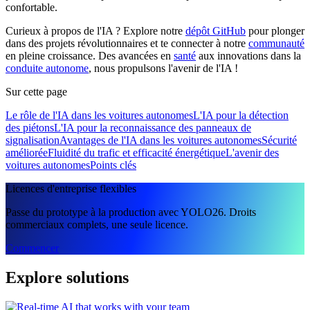
confortable.
Curieux à propos de l'IA ? Explore notre
dépôt GitHub
pour plonger
dans des projets révolutionnaires et te connecter à notre
communauté
en pleine croissance. Des avancées en
santé
aux innovations dans la
conduite autonome
, nous propulsons l'avenir de l'IA !
Sur cette page
Le rôle de l'IA dans les voitures autonomes
L'IA pour la détection
des piétons
L'IA pour la reconnaissance des panneaux de
signalisation
Avantages de l'IA dans les voitures autonomes
Sécurité
améliorée
Fluidité du trafic et efficacité énergétique
L'avenir des
voitures autonomes
Points clés
Licences d'entreprise flexibles
Passe du prototype à la production avec YOLO26. Droits
commerciaux complets, une seule licence.
Commencer
Explore solutions