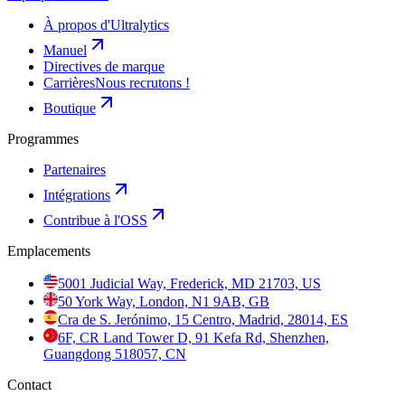
À propos d'Ultralytics
Manuel
Directives de marque
Carrières
Nous recrutons !
Boutique
Programmes
Partenaires
Intégrations
Contribue à l'OSS
Emplacements
5001 Judicial Way, Frederick, MD 21703, US
50 York Way, London, N1 9AB, GB
Cra de S. Jerónimo, 15 Centro, Madrid, 28014, ES
6F, CR Land Tower D, 91 Kefa Rd, Shenzhen,
Guangdong 518057, CN
Contact