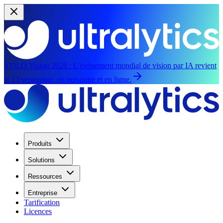
YOLO Vision 2026 :
L'événement mondial de vision par IA revient
le 13 septembre, en personne et en ligne.
Produits
Solutions
Ressources
Entreprise
Tarification
Licences