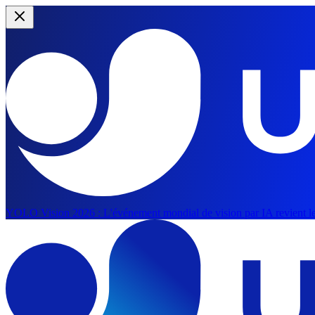
YOLO Vision 2026 :
L'événement mondial de vision par IA revient le