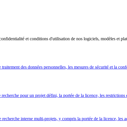
confidentialité et conditions d'utilisation de nos logiciels, modèles et pl
e traitement des données personnelles, les mesures de sécurité et la co
echerche pour un projet défini, la portée de la licence, les restrictions
herche interne multi-projets, y compris la portée de la licence, les activi