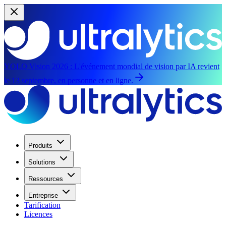
YOLO Vision 2026 :
L'événement mondial de vision par IA revient
le 13 septembre, en personne et en ligne.
Produits
Solutions
Ressources
Entreprise
Tarification
Licences