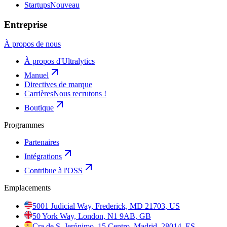
Startups
Nouveau
Entreprise
À propos de nous
À propos d'Ultralytics
Manuel
Directives de marque
Carrières
Nous recrutons !
Boutique
Programmes
Partenaires
Intégrations
Contribue à l'OSS
Emplacements
5001 Judicial Way, Frederick, MD 21703, US
50 York Way, London, N1 9AB, GB
Cra de S. Jerónimo, 15 Centro, Madrid, 28014, ES