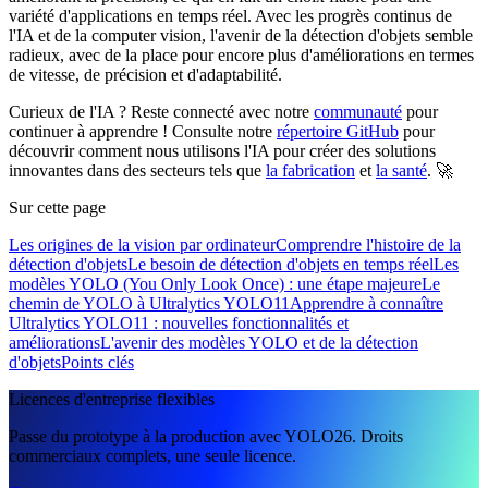
variété d'applications en temps réel. Avec les progrès continus de
l'IA et de la computer vision, l'avenir de la détection d'objets semble
radieux, avec de la place pour encore plus d'améliorations en termes
de vitesse, de précision et d'adaptabilité.
Curieux de l'IA ? Reste connecté avec notre
communauté
pour
continuer à apprendre ! Consulte notre
répertoire GitHub
pour
découvrir comment nous utilisons l'IA pour créer des solutions
innovantes dans des secteurs tels que
la fabrication
et
la santé
. 🚀
Sur cette page
Les origines de la vision par ordinateur
Comprendre l'histoire de la
détection d'objets
Le besoin de détection d'objets en temps réel
Les
modèles YOLO (You Only Look Once) : une étape majeure
Le
chemin de YOLO à Ultralytics YOLO11
Apprendre à connaître
Ultralytics YOLO11 : nouvelles fonctionnalités et
améliorations
L'avenir des modèles YOLO et de la détection
d'objets
Points clés
Licences d'entreprise flexibles
Passe du prototype à la production avec YOLO26. Droits
commerciaux complets, une seule licence.