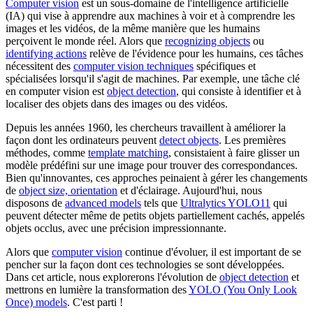
Computer vision
est un sous-domaine de l'intelligence artificielle
(IA) qui vise à apprendre aux machines à voir et à comprendre les
images et les vidéos, de la même manière que les humains
perçoivent le monde réel. Alors que
recognizing objects
ou
identifying actions
relève de l'évidence pour les humains, ces tâches
nécessitent des
computer vision techniques
spécifiques et
spécialisées lorsqu'il s'agit de machines. Par exemple, une tâche clé
en computer vision est
object detection
, qui consiste à identifier et à
localiser des objets dans des images ou des vidéos.
Depuis les années 1960, les chercheurs travaillent à améliorer la
façon dont les ordinateurs peuvent
detect objects
. Les premières
méthodes, comme
template matching
, consistaient à faire glisser un
modèle prédéfini sur une image pour trouver des correspondances.
Bien qu'innovantes, ces approches peinaient à gérer les changements
de
object size, orientation
et d'éclairage. Aujourd'hui, nous
disposons de
advanced models
tels que
Ultralytics YOLO11
qui
peuvent détecter même de petits objets partiellement cachés, appelés
objets occlus, avec une précision impressionnante.
Alors que
computer vision
continue d'évoluer, il est important de se
pencher sur la façon dont ces technologies se sont développées.
Dans cet article, nous explorerons l'évolution de
object detection
et
mettrons en lumière la transformation des
YOLO (You Only Look
Once) models
. C'est parti !