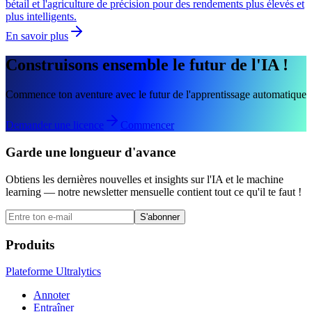
bétail et l'agriculture de précision pour des rendements plus élevés et
plus intelligents.
En savoir plus
Construisons ensemble le futur de l'IA !
Commence ton aventure avec le futur de l'apprentissage automatique
Demander une licence
Commencer
Garde une longueur d'avance
Obtiens les dernières nouvelles et insights sur l'IA et le machine
learning — notre newsletter mensuelle contient tout ce qu'il te faut !
S'abonner
Produits
Plateforme Ultralytics
Annoter
Entraîner