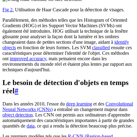
Fig 2.
Utilisation de Haar Cascade pour la détection de visages.
Parallèlement, des méthodes telles que les Histogram of Oriented
Gradients (HOG) et les Support Vector Machines (SVMs) ont
également été introduites. HOG utilisait la technique de la fenêtre
glissante pour analyser la façon dont la lumière et les ombres
changeaient dans de petites sections d'une image, aidant à
identify
objects
en fonction de leurs formes. Les SVM
classified
ensuite ces
caractéristiques pour déterminer l'identité de l'objet. Ces méthodes
ont
improved accuracy
, mais peinaient encore dans les
environnements du monde réel et étaient plus lentes par rapport aux
techniques d'aujourd'hui.
Le besoin de détection d'objets en temps
réel
#
Dans les années 2010, l'essor du
deep learning
et des
Convolutional
Neural Networks (CNNs)
a entraîné un changement majeur dans
object detection
. Les CNN ont permis aux ordinateurs d'apprendre
automatiquement des caractéristiques importantes à partir de grandes
quantités de
data
, ce qui a rendu la détection beaucoup plus précise.
Les premiers modèles tels que les
R-CNN (Region-based