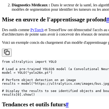
Diagnostics Médicaux :
Dans le secteur de la santé, les algor
modèles de segmentation pour identifier les tumeurs ou les anom
Mise en œuvre de l'apprentissage profond
Des outils comme
PyTorch
et TensorFlow ont démocratisé l'accès au d
d'architectures de pointe sans avoir à concevoir des réseaux de neurone
Voici un exemple concis du chargement d'un modèle d'apprentissage pr
from ultralytics import YOLO

# Load a pre-trained YOLO26 model (a Convolutional Neur
model = YOLO("yolo26n.pt")

# Perform object detection on an image

results = model("https://ultralytics.com/images/bus.jpg
# Display the results to see identified objects and bou
results[0].show()
Tendances et outils futurs
#