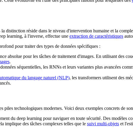
 Cette évolutivité est l'une des principales raisons pour lesquelles des
la distinction réside dans le niveau d'intervention humaine et la comple
ep learning, à l'inverse, effectue une
extraction de caractéristiques
auto
 profond pour traiter des types de données spécifiques :
nce absolue pour les tâches de traitement d'images. En utilisant des couc
mages
.
onnées séquentielles, les RNNs et leurs variantes plus avancées comme 
automatique du langage naturel (NLP)
, les transformers utilisent des mé
ancés.
es piles technologiques modernes. Voici deux exemples concrets de son
ment du deep learning pour naviguer en toute sécurité. Des modèles 
Cela implique des tâches complexes telles que le
suivi multi-objets
et l'es