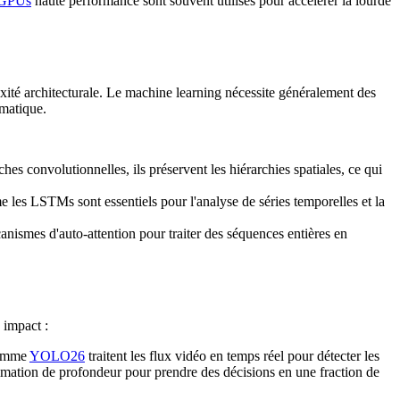
GPUs
haute performance sont souvent utilisés pour accélérer la lourde
xité architecturale. Le machine learning nécessite généralement des
matique.
hes convolutionnelles, ils préservent les hiérarchies spatiales, ce qui
les LSTMs sont essentiels pour l'analyse de séries temporelles et la
canismes d'auto-attention pour traiter des séquences entières en
 impact :
comme
YOLO26
traitent les flux vidéo en temps réel pour détecter les
timation de profondeur pour prendre des décisions en une fraction de