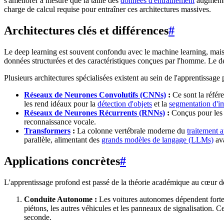
s'améliorer à mesure que la taille des
données d'entraînement
augmente.
charge de calcul requise pour entraîner ces architectures massives.
Architectures clés et différences
#
Le deep learning est souvent confondu avec le machine learning, mais 
données structurées et des caractéristiques conçues par l'homme. Le de
Plusieurs architectures spécialisées existent au sein de l'apprentissage
Réseaux de Neurones Convolutifs (CNNs)
:
Ce sont la référe
les rend idéaux pour la
détection d'objets
et la
segmentation d'i
Réseaux de Neurones Récurrents (RNNs)
:
Conçus pour les d
reconnaissance vocale.
Transformers
:
La colonne vertébrale moderne du
traitement 
parallèle, alimentant des
grands modèles de langage (LLMs)
av
Applications concrètes
#
L'apprentissage profond est passé de la théorie académique au cœur d
Conduite Autonome :
Les voitures autonomes dépendent forte
piétons, les autres véhicules et les panneaux de signalisation. 
seconde.