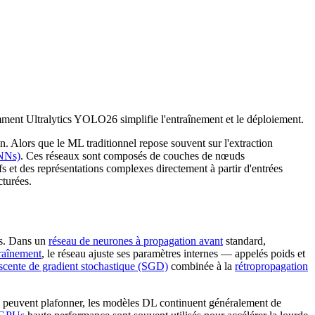
ment Ultralytics YOLO26 simplifie l'entraînement et le déploiement.
on. Alors que le ML traditionnel repose souvent sur l'extraction
ANNs)
. Ces réseaux sont composés de couches de nœuds
 et des représentations complexes directement à partir d'entrées
cturées.
es. Dans un
réseau de neurones à propagation avant
standard,
raînement
, le réseau ajuste ses paramètres internes — appelés poids et
scente de gradient stochastique (SGD)
combinée à la
rétropropagation
es peuvent plafonner, les modèles DL continuent généralement de