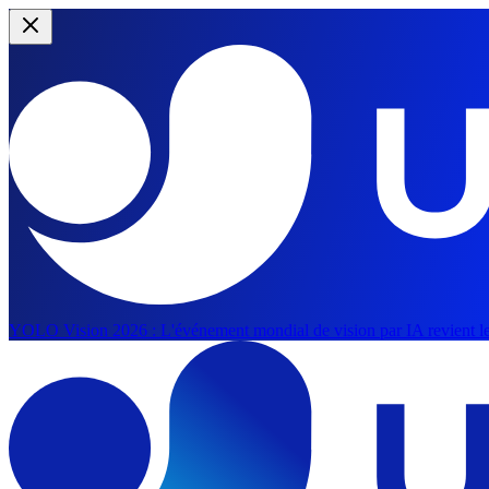
YOLO Vision 2026 :
L'événement mondial de vision par IA revient le