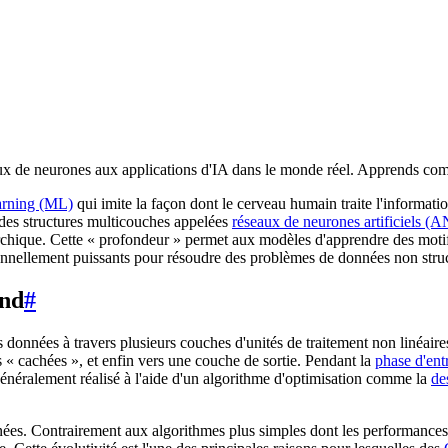
ux de neurones aux applications d'IA dans le monde réel. Apprends com
arning (ML)
qui imite la façon dont le cerveau humain traite l'informati
t des structures multicouches appelées
réseaux de neurones artificiels (
archique. Cette « profondeur » permet aux modèles d'apprendre des motifs
ptionnellement puissants pour résoudre des problèmes de données non stru
ond
#
 données à travers plusieurs couches d'unités de traitement non linéair
s « cachées », et enfin vers une couche de sortie. Pendant la
phase d'ent
 généralement réalisé à l'aide d'un algorithme d'optimisation comme la
de
onnées. Contrairement aux algorithmes plus simples dont les performanc