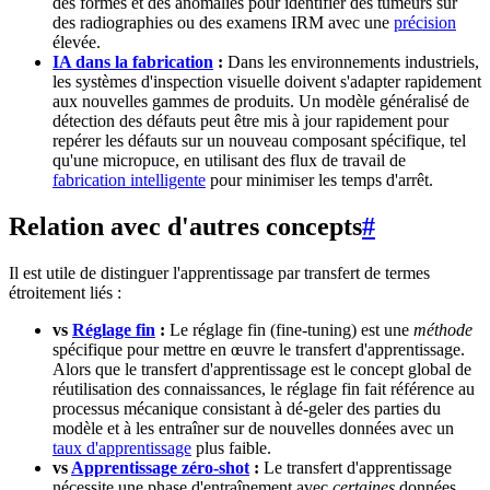
des formes et des anomalies pour identifier des tumeurs sur
des radiographies ou des examens IRM avec une
précision
élevée.
IA dans la fabrication
:
Dans les environnements industriels,
les systèmes d'inspection visuelle doivent s'adapter rapidement
aux nouvelles gammes de produits. Un modèle généralisé de
détection des défauts peut être mis à jour rapidement pour
repérer les défauts sur un nouveau composant spécifique, tel
qu'une micropuce, en utilisant des flux de travail de
fabrication intelligente
pour minimiser les temps d'arrêt.
Relation avec d'autres concepts
#
Il est utile de distinguer l'apprentissage par transfert de termes
étroitement liés :
vs
Réglage fin
:
Le réglage fin (fine-tuning) est une
méthode
spécifique pour mettre en œuvre le transfert d'apprentissage.
Alors que le transfert d'apprentissage est le concept global de
réutilisation des connaissances, le réglage fin fait référence au
processus mécanique consistant à dé-geler des parties du
modèle et à les entraîner sur de nouvelles données avec un
taux d'apprentissage
plus faible.
vs
Apprentissage zéro-shot
:
Le transfert d'apprentissage
nécessite une phase d'entraînement avec
certaines
données