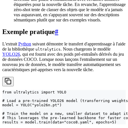
étiquetées pour la nouvelle tâche. En revanche, l'apprentissage
zéro-shot tente de classer des objets que le modèle n'a jamais
vus auparavant, en s'appuyant souvent sur des descriptions
sémantiques plutôt que sur des exemples visuels.
Exemple pratique
#
L'extrait
Python
suivant démontre le transfert d'apprentissage à l'aide
de la bibliothèque
. Nous chargeons le modèle
ultralytics
YOLO26
, qui est fourni avec des poids pré-entraînés dérivés du jeu
de données COCO. Lorsque nous lançons l'entraînement sur un
nouveau jeu de données, le modèle transfère automatiquement ses
caractéristiques pré-apprises vers la nouvelle tâche.
from ultralytics import YOLO

# Load a pre-trained YOLO26 model (transferring weights
model = YOLO("yolo26n.pt")

# Train the model on a new, smaller dataset to adapt it
# This leverages the pre-learned backbone for faster co
results = model.train(data="coco8.yaml", epochs=5)