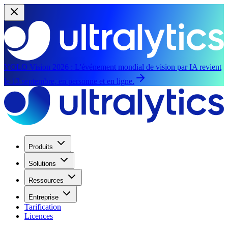
YOLO Vision 2026 :
L'événement mondial de vision par IA revient
le 13 septembre, en personne et en ligne.
Produits
Solutions
Ressources
Entreprise
Tarification
Licences