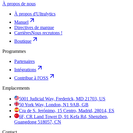
À propos de nous
À propos d'Ultralytics
Manuel
Directives de marque
Carrières
Nous recrutons !
Boutique
Programmes
Partenaires
Intégrations
Contribue à l'OSS
Emplacements
5001 Judicial Way, Frederick, MD 21703, US
50 York Way, London, N1 9AB, GB
Cra de S. Jerónimo, 15 Centro, Madrid, 28014, ES
6F, CR Land Tower D, 91 Kefa Rd, Shenzhen,
Guangdong 518057, CN
Contact