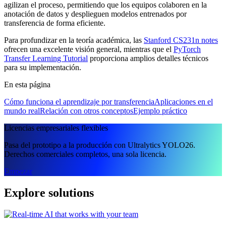
agilizan el proceso, permitiendo que los equipos colaboren en la
anotación de datos y desplieguen modelos entrenados por
transferencia de forma eficiente.
Para profundizar en la teoría académica, las
Stanford CS231n notes
ofrecen una excelente visión general, mientras que el
PyTorch
Transfer Learning Tutorial
proporciona amplios detalles técnicos
para su implementación.
En esta página
Cómo funciona el aprendizaje por transferencia
Aplicaciones en el
mundo real
Relación con otros conceptos
Ejemplo práctico
Licencias empresariales flexibles
Pasa del prototipo a la producción con Ultralytics YOLO26.
Derechos comerciales completos, una sola licencia.
Empezar
Explore solutions