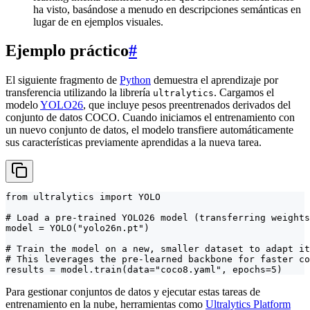
ha visto, basándose a menudo en descripciones semánticas en
lugar de en ejemplos visuales.
Ejemplo práctico
#
El siguiente fragmento de
Python
demuestra el aprendizaje por
transferencia utilizando la librería
. Cargamos el
ultralytics
modelo
YOLO26
, que incluye pesos preentrenados derivados del
conjunto de datos COCO. Cuando iniciamos el entrenamiento con
un nuevo conjunto de datos, el modelo transfiere automáticamente
sus características previamente aprendidas a la nueva tarea.
from ultralytics import YOLO

# Load a pre-trained YOLO26 model (transferring weights
model = YOLO("yolo26n.pt")

# Train the model on a new, smaller dataset to adapt it
# This leverages the pre-learned backbone for faster co
results = model.train(data="coco8.yaml", epochs=5)
Para gestionar conjuntos de datos y ejecutar estas tareas de
entrenamiento en la nube, herramientas como
Ultralytics Platform