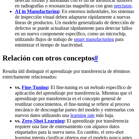
detectar formas y anomalías con el fin de identificar tumores
en radiografías o resonancias magnéticas con gran
precision
.
AI in Manufacturing
:
En entornos industriales, los sistemas
de inspección visual deben adaptarse rápidamente a nuevas
líneas de productos. Un modelo generalizado de detección de
defectos se puede actualizar rápidamente para detectar fallos
en un nuevo componente específico, como un microchip,
utilizando flujos de trabajo de
smart manufacturing
para
minimizar el tiempo de inactividad.
Relación con otros conceptos
#
Resulta útil distinguir el aprendizaje por transferencia de términos
estrechamente relacionados:
vs.
Fine-Tuning
:
El fine-tuning es un
método
específico de
aplicación del aprendizaje por transferencia. Mientras que el
aprendizaje por transferencia es el concepto general de
reutilizar conocimientos, el fine-tuning se refiere al proceso
mecánico de descongelar partes del modelo y entrenarlas con
nuevos datos utilizando una
learning rate
más baja.
vs.
Zero-Shot Learning
:
El aprendizaje por transferencia
requiere una fase de entrenamiento con
algunos
datos
etiquetados para la nueva tarea. En cambio, el zero-shot
learning intenta clasificar objetos que el modelo nunca antes