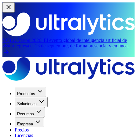
YOLO Vision 2026:
El evento global de inteligencia artificial de
visión regresa el 13 de septiembre, de forma presencial y en línea.
Productos
Soluciones
Recursos
Empresa
Precios
Licencias