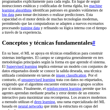
programados explícitamente para cada regla. En lugar de seguir
instrucciones estáticas y codificadas de forma rígida, los
machine
learning algorithms
identifican patrones en grandes volúmenes de
big data
para tomar decisiones o realizar predicciones. Esta
capacidad es el motor detrás de muchas tecnologías modernas,
permitiendo que las computadoras se adapten a nuevos escenarios
procesando
training data
y refinando su lógica interna con el tiempo
a través de la experiencia.
Conceptos y técnicas fundamentales
#
En su base, el ML se apoya en técnicas estadísticas para construir
sistemas inteligentes. El campo se categoriza generalmente en tres
metodologías principales según la forma en que aprende el sistema.
El
Supervised learning
implica entrenar un modelo con conjuntos de
datos etiquetados donde se conoce la salida deseada, una técnica
utilizada comúnmente en tareas de
image classification
. Por el
contrario, el
unsupervised learning
trata con datos no etiquetados,
exigiendo que el algoritmo encuentre estructuras o grupos ocultos
por sí mismo. Finalmente, el
reinforcement learning
permite que los
agentes aprendan mediante prueba y error dentro de un entorno
interactivo para maximizar una recompensa. Los avances modernos
a menudo utilizan el
deep learning
, una rama especializada del ML
basada en
neural networks
que imita la estructura en capas del