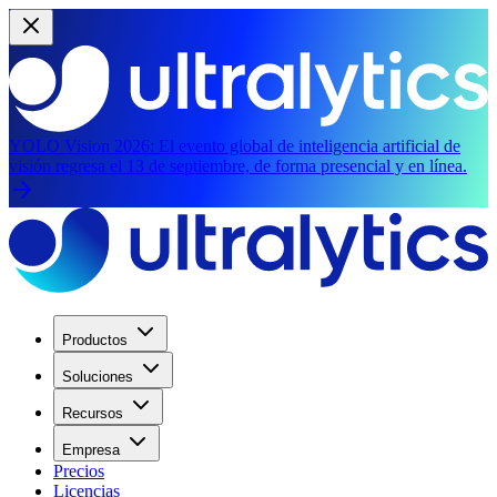
YOLO Vision 2026:
El evento global de inteligencia artificial de
visión regresa el 13 de septiembre, de forma presencial y en línea.
Productos
Soluciones
Recursos
Empresa
Precios
Licencias