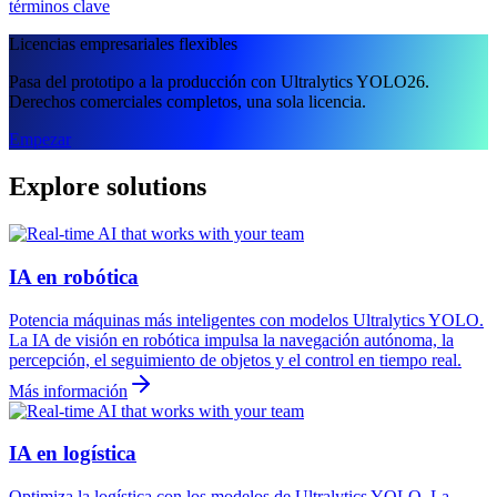
términos clave
Licencias empresariales flexibles
Pasa del prototipo a la producción con Ultralytics YOLO26.
Derechos comerciales completos, una sola licencia.
Empezar
Explore solutions
IA en robótica
Potencia máquinas más inteligentes con modelos Ultralytics YOLO.
La IA de visión en robótica impulsa la navegación autónoma, la
percepción, el seguimiento de objetos y el control en tiempo real.
Más información
IA en logística
Optimiza la logística con los modelos de Ultralytics YOLO. La