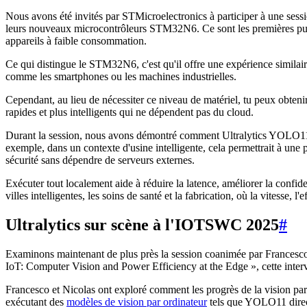
Nous avons été invités par STMicroelectronics à participer à une s
leurs nouveaux microcontrôleurs STM32N6. Ce sont les premières puc
appareils à faible consommation.
Ce qui distingue le STM32N6, c'est qu'il offre une expérience simila
comme les smartphones ou les machines industrielles.
Cependant, au lieu de nécessiter ce niveau de matériel, tu peux obteni
rapides et plus intelligents qui ne dépendent pas du cloud.
Durant la session, nous avons démontré comment Ultralytics YOLO11 peut 
exemple, dans un contexte d'usine intelligente, cela permettrait à une
sécurité sans dépendre de serveurs externes.
Exécuter tout localement aide à réduire la latence, améliorer la conf
villes intelligentes, les soins de santé et la fabrication, où la vitesse, l'
Ultralytics sur scène à l'IOTSWC 2025
#
Examinons maintenant de plus près la session coanimée par Francesco 
IoT: Computer Vision and Power Efficiency at the Edge », cette interve
Francesco et Nicolas ont exploré comment les progrès de la vision par 
exécutant des
modèles de vision par ordinateur
tels que YOLO11 direct