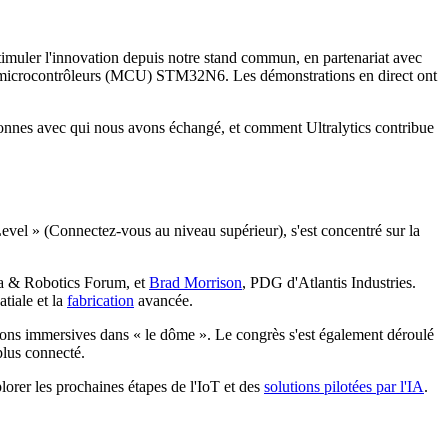
stimuler l'innovation depuis notre stand commun, en partenariat avec
s microcontrôleurs (MCU) STM32N6. Les démonstrations en direct ont
onnes avec qui nous avons échangé, et comment Ultralytics contribue
vel » (Connectez-vous au niveau supérieur), s'est concentré sur la
ata & Robotics Forum, et
Brad Morrison
, PDG d'Atlantis Industries.
tiale et la
fabrication
avancée.
tions immersives dans « le dôme ». Le congrès s'est également déroulé
plus connecté.
orer les prochaines étapes de l'IoT et des
solutions pilotées par l'IA
.