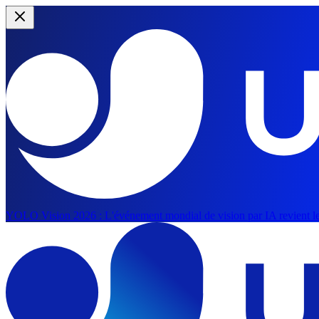
YOLO Vision 2026 :
L'événement mondial de vision par IA revient le