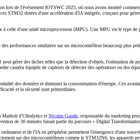
ession lors de l'événement IOTSWC 2025, où nous avons montré commen
es STM32 dotées d'une accélération d'IA intégrée, conçues pour gére
ire à celle d'une unité microprocesseur (MPU). Une MPU est le type de 
r des performances similaires sur un microcontrôleur beaucoup plus peti
gérer des tâches telles que la détection d'objets, l'estimation de pose e
 petite caméra équipée de capteurs de détecter des opérateurs ou des éq
identialité des données et diminuer la consommation d'énergie. Ces ava
efficacité et la sécurité sont primordiales.
Mattioli d'Ultralytics et
Nicolas Gaude
, responsable du marketing prod
ntion de 30 minutes faisait partie du parcours « Digital Transformation
ordinateur et de l'IA en périphérie permettent l'émergence d'une nouvell
ement sur des microcontrôleurs comme le STM32N6, les appareils peuvent