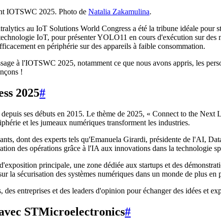
ement IOTSWC 2025. Photo de
Natalia Zakamulina
.
ltralytics au IoT Solutions World Congress a été la tribune idéale pour 
a technologie IoT, pour présenter YOLO11 en cours d'exécution sur de
ficacement en périphérie sur des appareils à faible consommation.
assage à l'IOTSWC 2025, notamment ce que nous avons appris, les pers
ençons !
ess 2025
#
 depuis ses débuts en 2015. Le thème de 2025, « Connect to the Next Le
iphérie et les jumeaux numériques transforment les industries.
nts, dont des experts tels qu'Emanuela Girardi, présidente de l'AI, D
ration des opérations grâce à l'IA aux innovations dans la technologie spa
d'exposition principale, une zone dédiée aux startups et des démonstra
 sur la sécurisation des systèmes numériques dans un monde de plus en 
es entreprises et des leaders d'opinion pour échanger des idées et expl
avec STMicroelectronics
#