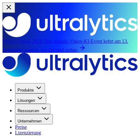
YOLO Vision 2026:
Das globale Vision-KI-Event kehrt am 13.
September zurück, vor Ort und online.
Produkte
Lösungen
Ressourcen
Unternehmen
Preise
Lizenzierung