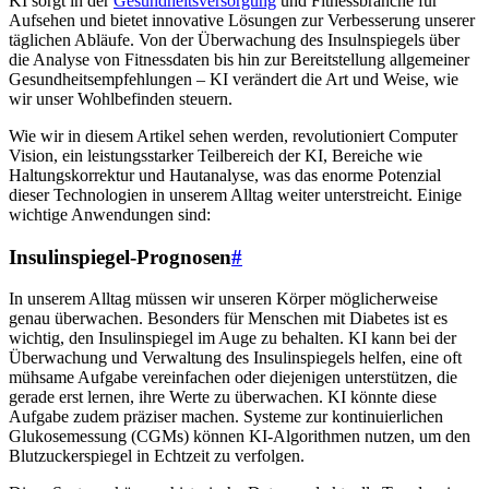
KI sorgt in der
Gesundheitsversorgung
und Fitnessbranche für
Aufsehen und bietet innovative Lösungen zur Verbesserung unserer
täglichen Abläufe. Von der Überwachung des Insulnspiegels über
die Analyse von Fitnessdaten bis hin zur Bereitstellung allgemeiner
Gesundheitsempfehlungen – KI verändert die Art und Weise, wie
wir unser Wohlbefinden steuern.
Wie wir in diesem Artikel sehen werden, revolutioniert Computer
Vision, ein leistungsstarker Teilbereich der KI, Bereiche wie
Haltungskorrektur und Hautanalyse, was das enorme Potenzial
dieser Technologien in unserem Alltag weiter unterstreicht. Einige
wichtige Anwendungen sind:
Insulinspiegel-Prognosen
#
In unserem Alltag müssen wir unseren Körper möglicherweise
genau überwachen. Besonders für Menschen mit Diabetes ist es
wichtig, den Insulinspiegel im Auge zu behalten. KI kann bei der
Überwachung und Verwaltung des Insulinspiegels helfen, eine oft
mühsame Aufgabe vereinfachen oder diejenigen unterstützen, die
gerade erst lernen, ihre Werte zu überwachen. KI könnte diese
Aufgabe zudem präziser machen. Systeme zur kontinuierlichen
Glukosemessung (CGMs) können KI-Algorithmen nutzen, um den
Blutzuckerspiegel in Echtzeit zu verfolgen.