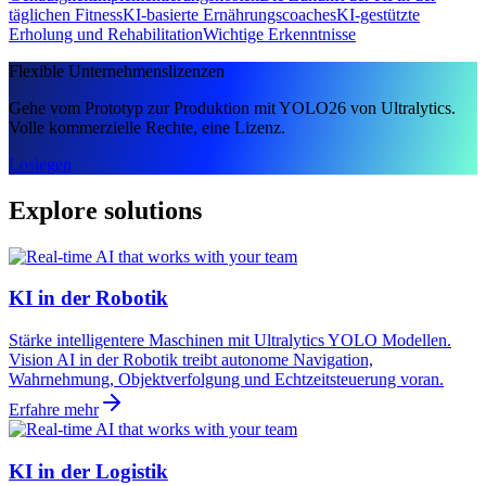
täglichen Fitness
KI-basierte Ernährungscoaches
KI-gestützte
Erholung und Rehabilitation
Wichtige Erkenntnisse
Flexible Unternehmenslizenzen
Gehe vom Prototyp zur Produktion mit YOLO26 von Ultralytics.
Volle kommerzielle Rechte, eine Lizenz.
Loslegen
Explore solutions
KI in der Robotik
Stärke intelligentere Maschinen mit Ultralytics YOLO Modellen.
Vision AI in der Robotik treibt autonome Navigation,
Wahrnehmung, Objektverfolgung und Echtzeitsteuerung voran.
Erfahre mehr
KI in der Logistik