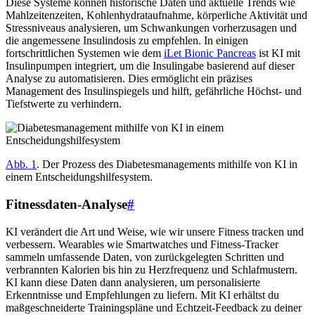
Diese Systeme können historische Daten und aktuelle Trends wie
Mahlzeitenzeiten, Kohlenhydrataufnahme, körperliche Aktivität und
Stressniveaus analysieren, um Schwankungen vorherzusagen und
die angemessene Insulindosis zu empfehlen. In einigen
fortschrittlichen Systemen wie dem
iLet Bionic Pancreas
ist KI mit
Insulinpumpen integriert, um die Insulingabe basierend auf dieser
Analyse zu automatisieren. Dies ermöglicht ein präzises
Management des Insulinspiegels und hilft, gefährliche Höchst- und
Tiefstwerte zu verhindern.
Abb. 1
. Der Prozess des Diabetesmanagements mithilfe von KI in
einem Entscheidungshilfesystem.
Fitnessdaten-Analyse
#
KI verändert die Art und Weise, wie wir unsere Fitness tracken und
verbessern. Wearables wie Smartwatches und Fitness-Tracker
sammeln umfassende Daten, von zurückgelegten Schritten und
verbrannten Kalorien bis hin zu Herzfrequenz und Schlafmustern.
KI kann diese Daten dann analysieren, um personalisierte
Erkenntnisse und Empfehlungen zu liefern. Mit KI erhältst du
maßgeschneiderte Trainingspläne und Echtzeit-Feedback zu deiner