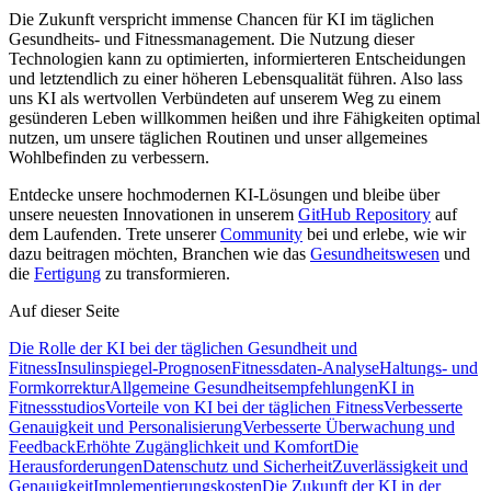
Die Zukunft verspricht immense Chancen für KI im täglichen
Gesundheits- und Fitnessmanagement. Die Nutzung dieser
Technologien kann zu optimierten, informierteren Entscheidungen
und letztendlich zu einer höheren Lebensqualität führen. Also lass
uns KI als wertvollen Verbündeten auf unserem Weg zu einem
gesünderen Leben willkommen heißen und ihre Fähigkeiten optimal
nutzen, um unsere täglichen Routinen und unser allgemeines
Wohlbefinden zu verbessern.
Entdecke unsere hochmodernen KI-Lösungen und bleibe über
unsere neuesten Innovationen in unserem
GitHub Repository
auf
dem Laufenden. Trete unserer
Community
bei und erlebe, wie wir
dazu beitragen möchten, Branchen wie das
Gesundheitswesen
und
die
Fertigung
zu transformieren.
Auf dieser Seite
Die Rolle der KI bei der täglichen Gesundheit und
Fitness
Insulinspiegel-Prognosen
Fitnessdaten-Analyse
Haltungs- und
Formkorrektur
Allgemeine Gesundheitsempfehlungen
KI in
Fitnessstudios
Vorteile von KI bei der täglichen Fitness
Verbesserte
Genauigkeit und Personalisierung
Verbesserte Überwachung und
Feedback
Erhöhte Zugänglichkeit und Komfort
Die
Herausforderungen
Datenschutz und Sicherheit
Zuverlässigkeit und
Genauigkeit
Implementierungskosten
Die Zukunft der KI in der