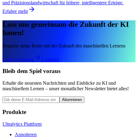
und Präzisionslandwirtschaft für höhere, intelligentere Erträge.
Erfahre mehr
Lass uns gemeinsam die Zukunft der KI
bauen!
Beginne deine Reise mit der Zukunft des maschinellen Lernens
Lizenz anfragen
Loslegen
Bleib dem Spiel voraus
Erhalte die neuesten Nachrichten und Einblicke zu KI und
maschinellem Lernen – unser monatlicher Newsletter bietet alles!
Abonnieren
Produkte
Ultralytics Plattform
Annotieren