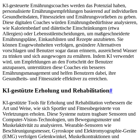
KI-gesteuerte Ernährungscoaches werden das Potenzial haben,
personalisierte Ernährungsempfehlungen basierend auf individuellen
Gesundheitsdaten, Fitnesszielen und Ernährungsvorlieben zu geben.
Diese digitalen Coaches würden Ernährungsbedürfnisse analysieren,
wie Kalorienbedarf und diätetische Einschränkungen (etwa
Allergien) oder Lebensstilentscheidungen, um maßgeschneiderte
Ernährungspläne, Einkaufslisten und Rezepte anzubieten. Sie
können Essgewohnheiten verfolgen, gesündere Alternativen
vorschlagen und Benutzer sogar daran erinnern, ausreichend Wasser
zu trinken und sich ausgewogen zu ernähren. Indem KI verwendet
wird, um Empfehlungen an den Fortschritt der Benutzer
anzupassen, unterstützen diese Coaches ein besseres
Ernährungsmanagement und helfen Benutzern dabei, ihre
Gesundheits- und Fitnessziele effektiver zu erreichen.
KI-gestützte Erholung und Rehabilitation
#
KI-gestützte Tools für Erholung und Rehabilitation verbessern die
Art und Weise, wie sich Sportler und Fitnessbegeisterte von
Verletzungen erholen. Diese Systeme nutzen tragbare Sensoren und
Computer-Vision-Technologien, um Bewegungsmuster und
Muskelaktivität zu analysieren. Wearable-Sensoren wie
Beschleunigungsmesser, Gyroskope und Elektromyographie-Geräte
(EMG) verfolgen Gelenkwinkel, Muskelkontraktionen und