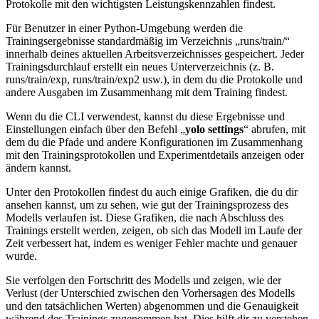
Protokolle mit den wichtigsten Leistungskennzahlen findest.
Für Benutzer in einer Python-Umgebung werden die
Trainingsergebnisse standardmäßig im Verzeichnis „runs/train/“
innerhalb deines aktuellen Arbeitsverzeichnisses gespeichert. Jeder
Trainingsdurchlauf erstellt ein neues Unterverzeichnis (z. B.
runs/train/exp, runs/train/exp2 usw.), in dem du die Protokolle und
andere Ausgaben im Zusammenhang mit dem Training findest.
Wenn du die CLI verwendest, kannst du diese Ergebnisse und
Einstellungen einfach über den Befehl „
yolo settings
“ abrufen, mit
dem du die Pfade und andere Konfigurationen im Zusammenhang
mit den Trainingsprotokollen und Experimentdetails anzeigen oder
ändern kannst.
Unter den Protokollen findest du auch einige Grafiken, die du dir
ansehen kannst, um zu sehen, wie gut der Trainingsprozess des
Modells verlaufen ist. Diese Grafiken, die nach Abschluss des
Trainings erstellt werden, zeigen, ob sich das Modell im Laufe der
Zeit verbessert hat, indem es weniger Fehler machte und genauer
wurde.
Sie verfolgen den Fortschritt des Modells und zeigen, wie der
Verlust (der Unterschied zwischen den Vorhersagen des Modells
und den tatsächlichen Werten) abgenommen und die Genauigkeit
während des Trainings zugenommen hat. Dies hilft dir zu verstehen,