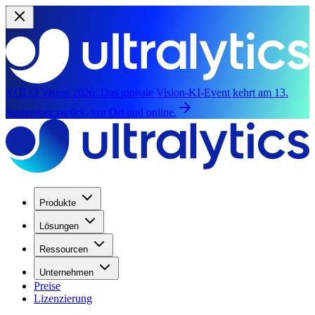
YOLO Vision 2026:
Das globale Vision-KI-Event kehrt am 13.
September zurück, vor Ort und online.
Produkte
Lösungen
Ressourcen
Unternehmen
Preise
Lizenzierung