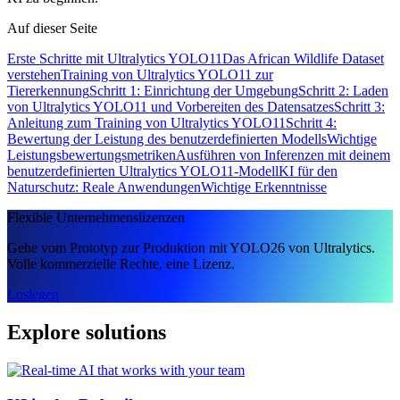
Auf dieser Seite
Erste Schritte mit Ultralytics YOLO11
Das African Wildlife Dataset
verstehen
Training von Ultralytics YOLO11 zur
Tiererkennung
Schritt 1: Einrichtung der Umgebung
Schritt 2: Laden
von Ultralytics YOLO11 und Vorbereiten des Datensatzes
Schritt 3:
Anleitung zum Training von Ultralytics YOLO11
Schritt 4:
Bewertung der Leistung des benutzerdefinierten Modells
Wichtige
Leistungsbewertungsmetriken
Ausführen von Inferenzen mit deinem
benutzerdefinierten Ultralytics YOLO11-Modell
KI für den
Naturschutz: Reale Anwendungen
Wichtige Erkenntnisse
Flexible Unternehmenslizenzen
Gehe vom Prototyp zur Produktion mit YOLO26 von Ultralytics.
Volle kommerzielle Rechte, eine Lizenz.
Loslegen
Explore solutions