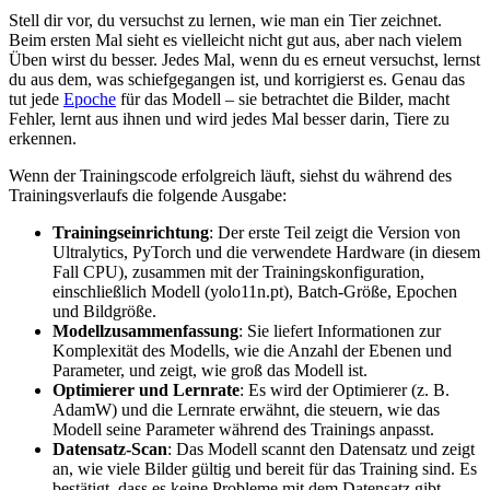
Stell dir vor, du versuchst zu lernen, wie man ein Tier zeichnet.
Beim ersten Mal sieht es vielleicht nicht gut aus, aber nach vielem
Üben wirst du besser. Jedes Mal, wenn du es erneut versuchst, lernst
du aus dem, was schiefgegangen ist, und korrigierst es. Genau das
tut jede
Epoche
für das Modell – sie betrachtet die Bilder, macht
Fehler, lernt aus ihnen und wird jedes Mal besser darin, Tiere zu
erkennen.
Wenn der Trainingscode erfolgreich läuft, siehst du während des
Trainingsverlaufs die folgende Ausgabe:
Trainingseinrichtung
: Der erste Teil zeigt die Version von
Ultralytics, PyTorch und die verwendete Hardware (in diesem
Fall CPU), zusammen mit der Trainingskonfiguration,
einschließlich Modell (yolo11n.pt), Batch-Größe, Epochen
und Bildgröße.
Modellzusammenfassung
: Sie liefert Informationen zur
Komplexität des Modells, wie die Anzahl der Ebenen und
Parameter, und zeigt, wie groß das Modell ist.
Optimierer und Lernrate
: Es wird der Optimierer (z. B.
AdamW) und die Lernrate erwähnt, die steuern, wie das
Modell seine Parameter während des Trainings anpasst.
Datensatz-Scan
: Das Modell scannt den Datensatz und zeigt
an, wie viele Bilder gültig und bereit für das Training sind. Es
bestätigt, dass es keine Probleme mit dem Datensatz gibt.