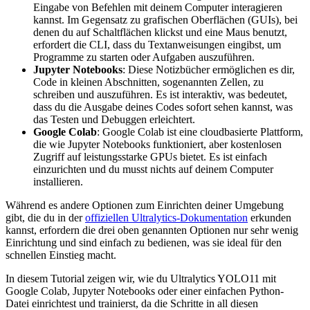
Eingabe von Befehlen mit deinem Computer interagieren
kannst. Im Gegensatz zu grafischen Oberflächen (GUIs), bei
denen du auf Schaltflächen klickst und eine Maus benutzt,
erfordert die CLI, dass du Textanweisungen eingibst, um
Programme zu starten oder Aufgaben auszuführen.
Jupyter Notebooks
: Diese Notizbücher ermöglichen es dir,
Code in kleinen Abschnitten, sogenannten Zellen, zu
schreiben und auszuführen. Es ist interaktiv, was bedeutet,
dass du die Ausgabe deines Codes sofort sehen kannst, was
das Testen und Debuggen erleichtert.
Google Colab
: Google Colab ist eine cloudbasierte Plattform,
die wie Jupyter Notebooks funktioniert, aber kostenlosen
Zugriff auf leistungsstarke GPUs bietet. Es ist einfach
einzurichten und du musst nichts auf deinem Computer
installieren.
Während es andere Optionen zum Einrichten deiner Umgebung
gibt, die du in der
offiziellen Ultralytics-Dokumentation
erkunden
kannst, erfordern die drei oben genannten Optionen nur sehr wenig
Einrichtung und sind einfach zu bedienen, was sie ideal für den
schnellen Einstieg macht.
In diesem Tutorial zeigen wir, wie du Ultralytics YOLO11 mit
Google Colab, Jupyter Notebooks oder einer einfachen Python-
Datei einrichtest und trainierst, da die Schritte in all diesen