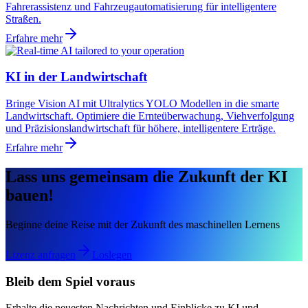
Fahrerassistenz und Fahrzeugautomatisierung für intelligentere
Straßen.
Erfahre mehr
KI in der Landwirtschaft
Bringe Vision AI mit Ultralytics YOLO Modellen in die smarte
Landwirtschaft. Optimiere die Ernteüberwachung, Viehverfolgung
und Präzisionslandwirtschaft für höhere, intelligentere Erträge.
Erfahre mehr
Lass uns gemeinsam die Zukunft der KI
bauen!
Beginne deine Reise mit der Zukunft des maschinellen Lernens
Lizenz anfragen
Loslegen
Bleib dem Spiel voraus
Erhalte die neuesten Nachrichten und Einblicke zu KI und