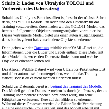
Schritt 2: Laden von Ultralytics YOLO11 und
Vorbereiten des Datensatzes
#
Sobald das Ultralytics-Paket installiert ist, besteht der nächste Schritt
darin, das YOLO11-Modell zu laden und den Datensatz für das
Training vorzubereiten. Zuerst laden wir das YOLO11-Modell, das
bereits auf allgemeine Objekterkennungsaufgaben vortrainiert ist.
Dieses vortrainierte Modell bietet uns einen guten Ausgangspunkt,
da es bereits gelernt hat, verschiedene Objekte zu erkennen.
Dann geben wir den
Datensatz
mithilfe einer YAML-Datei an, die
Informationen über die Bilder und Labels enthält. Diese Datei teilt
dem Modell mit, wo es den Datensatz finden kann und welche
Objekte es erkennen lernen soll.
Das African Wildlife Dataset wird vom Ultralytics-Paket unterstützt
und daher automatisch heruntergeladen, wenn du das Training
startest, sodass du es nicht manuell einrichten musst.
Sobald der Datensatz bereit ist,
beginnt das Training des Modells
.
Das Modell geht den Datensatz mehrmals durch (ein Prozess, der als
Training über mehrere Epochen bezeichnet wird), um seine
Fähigkeit zu verbessern, Tiere auf den Bildern zu erkennen.
Während dieses Prozesses werden die Bilder für die Verarbeitung
auf eine einheitliche Größe skaliert, und das Modell arbeitet mit