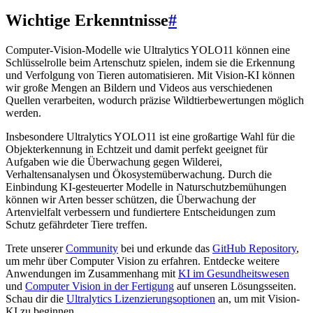
Wichtige Erkenntnisse
#
Computer-Vision-Modelle wie Ultralytics YOLO11 können eine
Schlüsselrolle beim Artenschutz spielen, indem sie die Erkennung
und Verfolgung von Tieren automatisieren. Mit Vision-KI können
wir große Mengen an Bildern und Videos aus verschiedenen
Quellen verarbeiten, wodurch präzise Wildtierbewertungen möglich
werden.
Insbesondere Ultralytics YOLO11 ist eine großartige Wahl für die
Objekterkennung in Echtzeit und damit perfekt geeignet für
Aufgaben wie die Überwachung gegen Wilderei,
Verhaltensanalysen und Ökosystemüberwachung. Durch die
Einbindung KI-gesteuerter Modelle in Naturschutzbemühungen
können wir Arten besser schützen, die Überwachung der
Artenvielfalt verbessern und fundiertere Entscheidungen zum
Schutz gefährdeter Tiere treffen.
Trete unserer
Community
bei und erkunde das
GitHub Repository
,
um mehr über Computer Vision zu erfahren. Entdecke weitere
Anwendungen im Zusammenhang mit
KI im Gesundheitswesen
und
Computer Vision in der Fertigung
auf unseren Lösungsseiten.
Schau dir die
Ultralytics Lizenzierungsoptionen
an, um mit Vision-
KI zu beginnen.