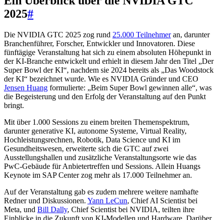
Ein Überblick über die NVIDIA GTC
2025
#
Die NVIDIA GTC 2025 zog rund
25.000 Teilnehmer
an, darunter
Branchenführer, Forscher, Entwickler und Innovatoren. Diese
fünftägige Veranstaltung hat sich zu einem absoluten Höhepunkt in
der KI-Branche entwickelt und erhielt in diesem Jahr den Titel „Der
Super Bowl der KI“, nachdem sie 2024 bereits als „Das Woodstock
der KI“ bezeichnet wurde. Wie es NVIDIA Gründer und CEO
Jensen Huang
formulierte: „Beim Super Bowl gewinnen alle“, was
die Begeisterung und den Erfolg der Veranstaltung auf den Punkt
bringt.
Mit über 1.000 Sessions zu einem breiten Themenspektrum,
darunter generative KI, autonome Systeme, Virtual Reality,
Hochleistungsrechnen, Robotik, Data Science und KI im
Gesundheitswesen, erweiterte sich die GTC auf zwei
Ausstellungshallen und zusätzliche Veranstaltungsorte wie das
PwC-Gebäude für Anbietertreffen und Sessions. Allein Huangs
Keynote im SAP Center zog mehr als 17.000 Teilnehmer an.
Auf der Veranstaltung gab es zudem mehrere weitere namhafte
Redner und Diskussionen.
Yann LeCun
, Chief AI Scientist bei
Meta, und
Bill Dally
, Chief Scientist bei NVIDIA, teilten ihre
Einblicke in die Zukunft von KI-Modellen und Hardware. Darüber