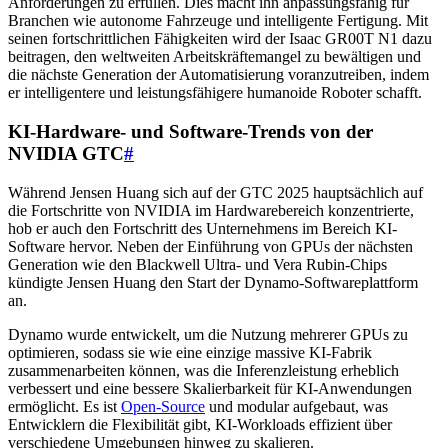
Anforderungen zu erfüllen. Dies macht ihn anpassungsfähig für
Branchen wie autonome Fahrzeuge und intelligente Fertigung. Mit
seinen fortschrittlichen Fähigkeiten wird der Isaac GR00T N1 dazu
beitragen, den weltweiten Arbeitskräftemangel zu bewältigen und
die nächste Generation der Automatisierung voranzutreiben, indem
er intelligentere und leistungsfähigere humanoide Roboter schafft.
KI-Hardware- und Software-Trends von der
NVIDIA GTC
#
Während Jensen Huang sich auf der GTC 2025 hauptsächlich auf
die Fortschritte von NVIDIA im Hardwarebereich konzentrierte,
hob er auch den Fortschritt des Unternehmens im Bereich KI-
Software hervor. Neben der Einführung von GPUs der nächsten
Generation wie den Blackwell Ultra- und Vera Rubin-Chips
kündigte Jensen Huang den Start der Dynamo-Softwareplattform
an.
Dynamo wurde entwickelt, um die Nutzung mehrerer GPUs zu
optimieren, sodass sie wie eine einzige massive KI-Fabrik
zusammenarbeiten können, was die Inferenzleistung erheblich
verbessert und eine bessere Skalierbarkeit für KI-Anwendungen
ermöglicht. Es ist
Open-Source
und modular aufgebaut, was
Entwicklern die Flexibilität gibt, KI-Workloads effizient über
verschiedene Umgebungen hinweg zu skalieren.