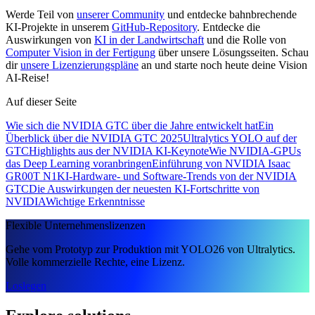
Werde Teil von
unserer Community
und entdecke bahnbrechende
KI-Projekte in unserem
GitHub-Repository
. Entdecke die
Auswirkungen von
KI in der Landwirtschaft
und die Rolle von
Computer Vision in der Fertigung
über unsere Lösungsseiten. Schau
dir
unsere Lizenzierungspläne
an und starte noch heute deine Vision
AI-Reise!
Auf dieser Seite
Wie sich die NVIDIA GTC über die Jahre entwickelt hat
Ein
Überblick über die NVIDIA GTC 2025
Ultralytics YOLO auf der
GTC
Highlights aus der NVIDIA KI-Keynote
Wie NVIDIA-GPUs
das Deep Learning voranbringen
Einführung von NVIDIA Isaac
GR00T N1
KI-Hardware- und Software-Trends von der NVIDIA
GTC
Die Auswirkungen der neuesten KI-Fortschritte von
NVIDIA
Wichtige Erkenntnisse
Flexible Unternehmenslizenzen
Gehe vom Prototyp zur Produktion mit YOLO26 von Ultralytics.
Volle kommerzielle Rechte, eine Lizenz.
Loslegen