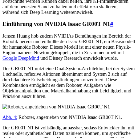
Fortschritte werden Kunden dabei helfen, ihre KI-Infrastrukturen
auf dem neuesten Stand zu halten und effektiv zu skalieren,
während sich Deep Learning weiterentwickelt.
Einführung von NVIDIA Isaac GR00T N1
#
Jensen Huang hob zudem NVIDIAs Bemühungen im Bereich der
Robotik hervor und enthüllte den Isaac GR00T N1, ein Basismodell
für humanoide Roboter. Dieses Modell ist mit einer neuen Physik-
Engine namens Newton gekoppelt, die in Zusammenarbeit mit
Google DeepMind
und Disney Research entwickelt wurde.
Der GR00T N1 nutzt eine Dual-System-Architektur, bei der System
1 schnelle, reflexive Aktionen übernimmt und System 2 sich auf
durchdachtere Entscheidungsfindungen konzentriert. Diese
Kombination ermöglicht es dem Roboter, Aufgaben wie
Objektmanipulation und Materialhandhabung mit Leichtigkeit und
Präzision auszuführen.
Abb. 4:
Roboter, angetrieben von NVIDIA Isaac GR00T N1.
Der GR00T N1 ist vollständig anpassbar, sodass Entwickler ihn mit
realen oder synthetischen Daten trainieren können, um spezifische