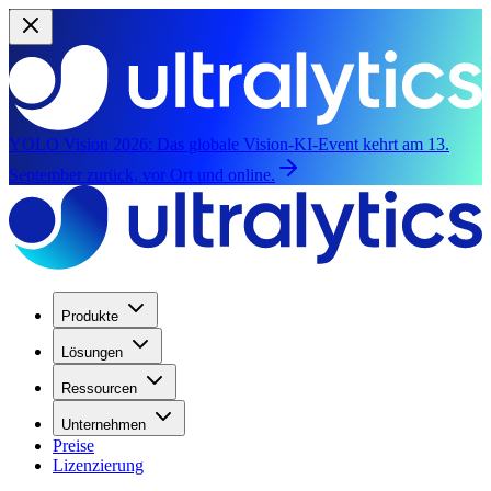
YOLO Vision 2026:
Das globale Vision-KI-Event kehrt am 13.
September zurück, vor Ort und online.
Produkte
Lösungen
Ressourcen
Unternehmen
Preise
Lizenzierung