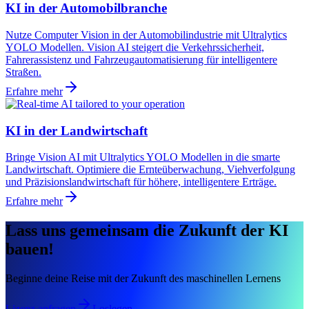
KI in der Automobilbranche
Nutze Computer Vision in der Automobilindustrie mit Ultralytics
YOLO Modellen. Vision AI steigert die Verkehrssicherheit,
Fahrerassistenz und Fahrzeugautomatisierung für intelligentere
Straßen.
Erfahre mehr
KI in der Landwirtschaft
Bringe Vision AI mit Ultralytics YOLO Modellen in die smarte
Landwirtschaft. Optimiere die Ernteüberwachung, Viehverfolgung
und Präzisionslandwirtschaft für höhere, intelligentere Erträge.
Erfahre mehr
Lass uns gemeinsam die Zukunft der KI
bauen!
Beginne deine Reise mit der Zukunft des maschinellen Lernens
Lizenz anfragen
Loslegen