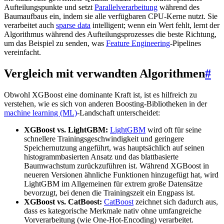
Aufteilungspunkte und setzt
Parallelverarbeitung
während des
Baumaufbaus ein, indem sie alle verfügbaren CPU-Kerne nutzt. Sie
verarbeitet auch
sparse data
intelligent; wenn ein Wert fehlt, lernt der
Algorithmus während des Aufteilungsprozesses die beste Richtung,
um das Beispiel zu senden, was
Feature Engineering
-Pipelines
vereinfacht.
Vergleich mit verwandten Algorithmen
#
Obwohl XGBoost eine dominante Kraft ist, ist es hilfreich zu
verstehen, wie es sich von anderen Boosting-Bibliotheken in der
machine learning (ML)
-Landschaft unterscheidet:
XGBoost vs. LightGBM:
LightGBM
wird oft für seine
schnellere Trainingsgeschwindigkeit und geringere
Speichernutzung angeführt, was hauptsächlich auf seinen
histogrammbasierten Ansatz und das blattbasierte
Baumwachstum zurückzuführen ist. Während XGBoost in
neueren Versionen ähnliche Funktionen hinzugefügt hat, wird
LightGBM im Allgemeinen für extrem große Datensätze
bevorzugt, bei denen die Trainingszeit ein Engpass ist.
XGBoost vs. CatBoost:
CatBoost
zeichnet sich dadurch aus,
dass es kategorische Merkmale nativ ohne umfangreiche
Vorverarbeitung (wie One-Hot-Encoding) verarbeitet.