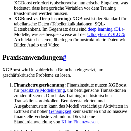
XGBoost erfordert typischerweise numerische Eingaben, was
bedeutet, dass kategorische Variablen vor dem Training
transformiert werden müssen.
XGBoost vs. Deep Learning:
XGBoost ist der Standard für
tabellarische Daten (Tabellenkalkulationen, SQL-
Datenbanken). Im Gegensatz dazu sind
deep learning (DL)
-
Modelle, wie sie beispielsweise auf der
Ultralytics YOLO26
-
Architektur basieren, überlegen für unstrukturierte Daten wie
Bilder, Audio und Video.
Praxisanwendungen
#
XGBoost wird in zahlreichen Branchen eingesetzt, um
geschäftskritische Probleme zu lösen.
Finanzbetrugserkennung:
Finanzinstitute nutzen XGBoost
für
prädiktive Modellierung
, um betrügerische Transaktionen
zu identifizieren. Durch das Training mit historischen
Transaktionsprotokollen, Benutzerstandorten und
Ausgabenmustern kann das Modell verdächtige Aktivitäten in
Echtzeit mit hoher
Genauigkeit
kennzeichnen und so massive
finanzielle Verluste verhindern. Dies ist eine
Standardanwendung von
KI im Finanzwesen
.