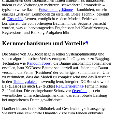
strukturierten oder tabellarischen Daten arbeiten. Es funktioniert,
indem es die Vorhersagen mehrerer „schwacher“ Lernmodelle –
typischerweise flacher
Entscheidungsbäume
– kombiniert, um ein
einziges „starkes“ Lernmodell zu erstellen. Diese Technik, bekannt
als
Ensemble
-Lernen, ermöglicht es dem Modell, Fehler zu
korrigieren, die von vorherigen Bäumen in der Sequenz gemacht
wurden, was zu hervorragenden Ergebnissen bei Klassifizierungs-,
Regressions- und Ranking-Aufgaben führt.
Kernmechanismen und Vorteile
#
Die Stärke von XGBoost liegt in seiner Systemoptimierung und
seinen algorithmischen Verbesserungen. Im Gegensatz zu Bagging-
Techniken wie
Random Forest
, die Bäume unabhängig voneinander
erstellen, baut XGBoost Bäume sequenziell auf. Jeder neue Baum
versucht, die Fehler (Residuen) der vorherigen zu minimieren. Um
zu verhindern, dass das Modell zu komplex wird und das Rauschen
in den
Trainingsdaten
auswendig lernt, integriert XGBoost sowohl
L1- (Lasso) als auch L2- (Ridge)
Regularisierungs
-Terme in seine
Zielfunktion. Dieser eingebaute Schutz vor
Overfitting
ist ein
wesentliches Unterscheidungsmerkmal, das eine robuste Leistung
bei ungesehenen Daten gewährleistet.
Darüber hinaus ist die Bibliothek auf Geschwindigkeit ausgelegt.
Sie nutzt eine gewichtete Quantil-Skizze zum Finden optimaler