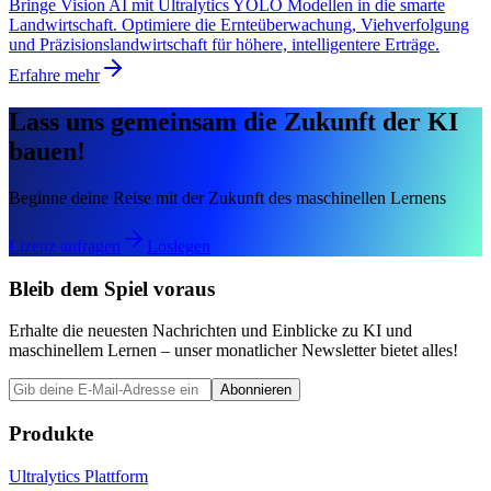
Bringe Vision AI mit Ultralytics YOLO Modellen in die smarte
Landwirtschaft. Optimiere die Ernteüberwachung, Viehverfolgung
und Präzisionslandwirtschaft für höhere, intelligentere Erträge.
Erfahre mehr
Lass uns gemeinsam die Zukunft der KI
bauen!
Beginne deine Reise mit der Zukunft des maschinellen Lernens
Lizenz anfragen
Loslegen
Bleib dem Spiel voraus
Erhalte die neuesten Nachrichten und Einblicke zu KI und
maschinellem Lernen – unser monatlicher Newsletter bietet alles!
Abonnieren
Produkte
Ultralytics Plattform