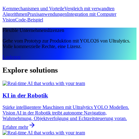
Kernmechanismen und Vorteile
Vergleich mit verwandten
Algorithmen
Praxisanwendungen
Integration mit Computer
Vision
Code-Beispiel
Flexible Unternehmenslizenzen
Gehe vom Prototyp zur Produktion mit YOLO26 von Ultralytics.
Volle kommerzielle Rechte, eine Lizenz.
Loslegen
Explore solutions
KI in der Robotik
Stärke intelligentere Maschinen mit Ultralytics YOLO Modellen.
Vision AI in der Robotik treibt autonome Navigation,
Wahrnehmung, Objektverfolgung und Echtzeitsteuerung voran.
Erfahre mehr