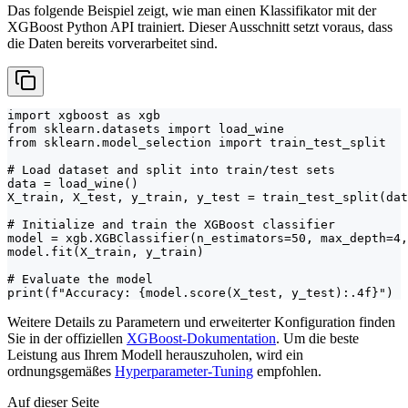
Das folgende Beispiel zeigt, wie man einen Klassifikator mit der
XGBoost Python API trainiert. Dieser Ausschnitt setzt voraus, dass
die Daten bereits vorverarbeitet sind.
import xgboost as xgb

from sklearn.datasets import load_wine

from sklearn.model_selection import train_test_split

# Load dataset and split into train/test sets

data = load_wine()

X_train, X_test, y_train, y_test = train_test_split(dat
# Initialize and train the XGBoost classifier

model = xgb.XGBClassifier(n_estimators=50, max_depth=4,
model.fit(X_train, y_train)

# Evaluate the model

print(f"Accuracy: {model.score(X_test, y_test):.4f}")
Weitere Details zu Parametern und erweiterter Konfiguration finden
Sie in der offiziellen
XGBoost-Dokumentation
. Um die beste
Leistung aus Ihrem Modell herauszuholen, wird ein
ordnungsgemäßes
Hyperparameter-Tuning
empfohlen.
Auf dieser Seite