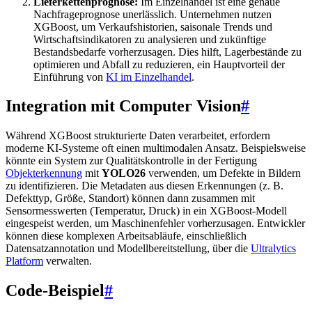
Lieferkettenprognose:
Im Einzelhandel ist eine genaue
Nachfrageprognose unerlässlich. Unternehmen nutzen
XGBoost, um Verkaufshistorien, saisonale Trends und
Wirtschaftsindikatoren zu analysieren und zukünftige
Bestandsbedarfe vorherzusagen. Dies hilft, Lagerbestände zu
optimieren und Abfall zu reduzieren, ein Hauptvorteil der
Einführung von
KI im Einzelhandel
.
Integration mit Computer Vision
#
Während XGBoost strukturierte Daten verarbeitet, erfordern
moderne KI-Systeme oft einen multimodalen Ansatz. Beispielsweise
könnte ein System zur Qualitätskontrolle in der Fertigung
Objekterkennung
mit
YOLO26
verwenden, um Defekte in Bildern
zu identifizieren. Die Metadaten aus diesen Erkennungen (z. B.
Defekttyp, Größe, Standort) können dann zusammen mit
Sensormesswerten (Temperatur, Druck) in ein XGBoost-Modell
eingespeist werden, um Maschinenfehler vorherzusagen. Entwickler
können diese komplexen Arbeitsabläufe, einschließlich
Datensatzannotation und Modellbereitstellung, über die
Ultralytics
Platform
verwalten.
Code-Beispiel
#