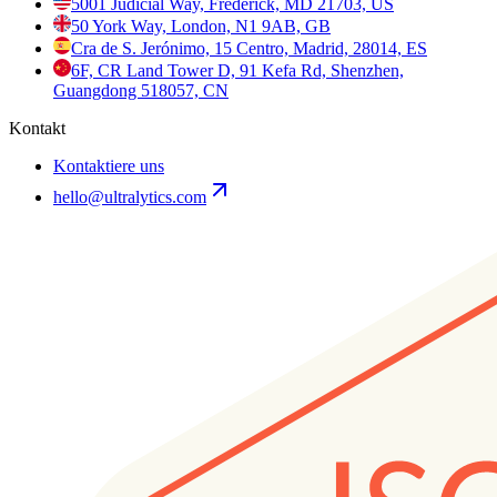
5001 Judicial Way, Frederick, MD 21703, US
50 York Way, London, N1 9AB, GB
Cra de S. Jerónimo, 15 Centro, Madrid, 28014, ES
6F, CR Land Tower D, 91 Kefa Rd, Shenzhen,
Guangdong 518057, CN
Kontakt
Kontaktiere uns
hello@ultralytics.com