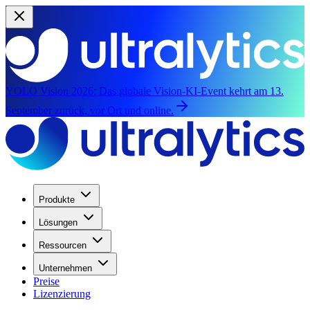
YOLO Vision 2026:
Das globale Vision-KI-Event kehrt am 13.
September zurück, vor Ort und online.
Produkte
Lösungen
Ressourcen
Unternehmen
Preise
Lizenzierung