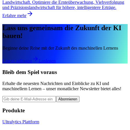
Landwirtschaft. Optimiere die Ernteüberwachung, Viehverfolgung
und Präzisionslandwirtschaft für höhere, intelligentere Erträge.
Erfahre mehr
Lass uns gemeinsam die Zukunft der KI
bauen!
Beginne deine Reise mit der Zukunft des maschinellen Lernens
Lizenz anfragen
Loslegen
Bleib dem Spiel voraus
Erhalte die neuesten Nachrichten und Einblicke zu KI und
maschinellem Lernen – unser monatlicher Newsletter bietet alles!
Abonnieren
Produkte
Ultralytics Plattform