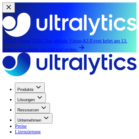
YOLO Vision 2026:
Das globale Vision-KI-Event kehrt am 13.
September zurück, vor Ort und online.
Produkte
Lösungen
Ressourcen
Unternehmen
Preise
Lizenzierung