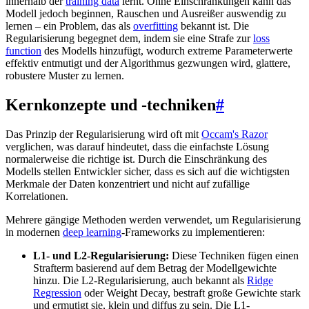
innerhalb der
training data
lernt. Ohne Einschränkungen kann das
Modell jedoch beginnen, Rauschen und Ausreißer auswendig zu
lernen – ein Problem, das als
overfitting
bekannt ist. Die
Regularisierung begegnet dem, indem sie eine Strafe zur
loss
function
des Modells hinzufügt, wodurch extreme Parameterwerte
effektiv entmutigt und der Algorithmus gezwungen wird, glattere,
robustere Muster zu lernen.
Kernkonzepte und -techniken
#
Das Prinzip der Regularisierung wird oft mit
Occam's Razor
verglichen, was darauf hindeutet, dass die einfachste Lösung
normalerweise die richtige ist. Durch die Einschränkung des
Modells stellen Entwickler sicher, dass es sich auf die wichtigsten
Merkmale der Daten konzentriert und nicht auf zufällige
Korrelationen.
Mehrere gängige Methoden werden verwendet, um Regularisierung
in modernen
deep learning
-Frameworks zu implementieren:
L1- und L2-Regularisierung:
Diese Techniken fügen einen
Strafterm basierend auf dem Betrag der Modellgewichte
hinzu. Die L2-Regularisierung, auch bekannt als
Ridge
Regression
oder Weight Decay, bestraft große Gewichte stark
und ermutigt sie, klein und diffus zu sein. Die L1-