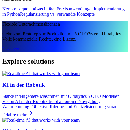
Kernkonzepte und -techniken
Praxisanwendungen
Implementierung
in Python
Regularisierung vs. verwandte Konzepte
Flexible Unternehmenslizenzen
Gehe vom Prototyp zur Produktion mit YOLO26 von Ultralytics.
Volle kommerzielle Rechte, eine Lizenz.
Loslegen
Explore solutions
KI in der Robotik
Stärke intelligentere Maschinen mit Ultralytics YOLO Modellen.
Vision AI in der Robotik treibt autonome Navigation,
Wahrnehmung, Objektverfolgung und Echtzeitsteuerung voran.
Erfahre mehr