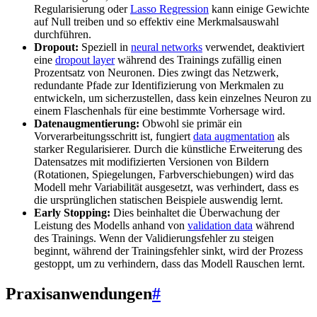
Regularisierung oder
Lasso Regression
kann einige Gewichte
auf Null treiben und so effektiv eine Merkmalsauswahl
durchführen.
Dropout:
Speziell in
neural networks
verwendet, deaktiviert
eine
dropout layer
während des Trainings zufällig einen
Prozentsatz von Neuronen. Dies zwingt das Netzwerk,
redundante Pfade zur Identifizierung von Merkmalen zu
entwickeln, um sicherzustellen, dass kein einzelnes Neuron zu
einem Flaschenhals für eine bestimmte Vorhersage wird.
Datenaugmentierung:
Obwohl sie primär ein
Vorverarbeitungsschritt ist, fungiert
data augmentation
als
starker Regularisierer. Durch die künstliche Erweiterung des
Datensatzes mit modifizierten Versionen von Bildern
(Rotationen, Spiegelungen, Farbverschiebungen) wird das
Modell mehr Variabilität ausgesetzt, was verhindert, dass es
die ursprünglichen statischen Beispiele auswendig lernt.
Early Stopping:
Dies beinhaltet die Überwachung der
Leistung des Modells anhand von
validation data
während
des Trainings. Wenn der Validierungsfehler zu steigen
beginnt, während der Trainingsfehler sinkt, wird der Prozess
gestoppt, um zu verhindern, dass das Modell Rauschen lernt.
Praxisanwendungen
#