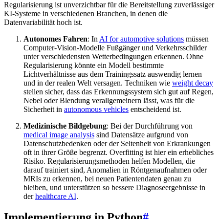
Regularisierung ist unverzichtbar für die Bereitstellung zuverlässiger
KI-Systeme in verschiedenen Branchen, in denen die
Datenvariabilität hoch ist.
Autonomes Fahren
: In
AI for automotive solutions
müssen
Computer-Vision-Modelle Fußgänger und Verkehrsschilder
unter verschiedensten Wetterbedingungen erkennen. Ohne
Regularisierung könnte ein Modell bestimmte
Lichtverhältnisse aus dem Trainingssatz auswendig lernen
und in der realen Welt versagen. Techniken wie
weight decay
stellen sicher, dass das Erkennungssystem sich gut auf Regen,
Nebel oder Blendung verallgemeinern lässt, was für die
Sicherheit in
autonomous vehicles
entscheidend ist.
Medizinische Bildgebung
: Bei der Durchführung von
medical image analysis
sind Datensätze aufgrund von
Datenschutzbedenken oder der Seltenheit von Erkrankungen
oft in ihrer Größe begrenzt. Overfitting ist hier ein erhebliches
Risiko. Regularisierungsmethoden helfen Modellen, die
darauf trainiert sind, Anomalien in Röntgenaufnahmen oder
MRIs zu erkennen, bei neuen Patientendaten genau zu
bleiben, und unterstützen so bessere Diagnoseergebnisse in
der
healthcare AI
.
Implementierung in Python
#