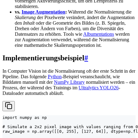
vorherigen Aktivierungsschicht, um den Lernprozess zu
stabilisieren.
vs.
Image Augmentation
:
Während die Normalisierung die
Skalierung
der Pixelwerte verändert, ändert die Augmentation
den
Inhalt
oder die Geometrie des Bildes (z. B. Spiegeln,
Drehen oder Ändern von Farben), um die Diversität des
Datensatzes zu erhöhen. Tools wie
Albumentations
werden
zur Augmentation verwendet, während die Normalisierung
eine mathematische Skalierungsoperation ist.
Implementierungsbeispiel
#
In Computer Vision ist die Normalisierung oft der erste Schritt in der
Pipeline. Das folgende
Python
-Beispiel veranschaulicht, wie
Bilddaten manuell mit der
NumPy Library
normalisiert werden – ein
Prozess, der während des Trainings im
Ultralytics YOLO26
-
Dataloader automatisch abläuft.
import numpy as np

# Simulate a 2x2 pixel image with values ranging from 0
raw_image = np.array([[0, 255], [127, 64]], dtype=np.fl