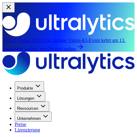
YOLO Vision 2026:
Das globale Vision-KI-Event kehrt am 13.
September zurück, vor Ort und online.
Produkte
Lösungen
Ressourcen
Unternehmen
Preise
Lizenzierung