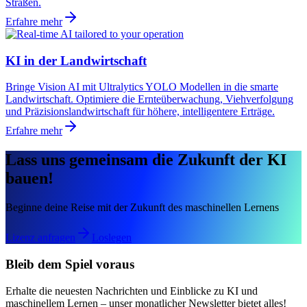
Straßen.
Erfahre mehr
KI in der Landwirtschaft
Bringe Vision AI mit Ultralytics YOLO Modellen in die smarte
Landwirtschaft. Optimiere die Ernteüberwachung, Viehverfolgung
und Präzisionslandwirtschaft für höhere, intelligentere Erträge.
Erfahre mehr
Lass uns gemeinsam die Zukunft der KI
bauen!
Beginne deine Reise mit der Zukunft des maschinellen Lernens
Lizenz anfragen
Loslegen
Bleib dem Spiel voraus
Erhalte die neuesten Nachrichten und Einblicke zu KI und
maschinellem Lernen – unser monatlicher Newsletter bietet alles!