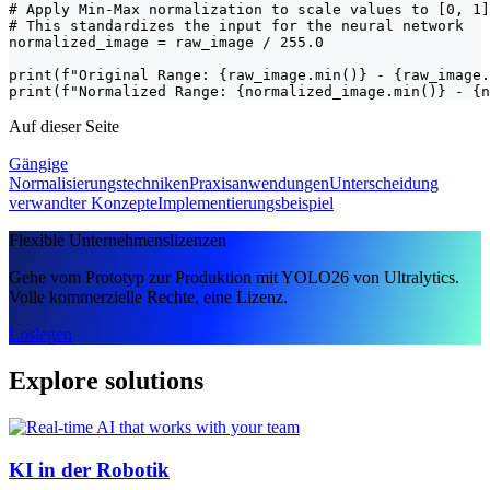
# Apply Min-Max normalization to scale values to [0, 1]

# This standardizes the input for the neural network

normalized_image = raw_image / 255.0

print(f"Original Range: {raw_image.min()} - {raw_image.
print(f"Normalized Range: {normalized_image.min()} - {n
Auf dieser Seite
Gängige
Normalisierungstechniken
Praxisanwendungen
Unterscheidung
verwandter Konzepte
Implementierungsbeispiel
Flexible Unternehmenslizenzen
Gehe vom Prototyp zur Produktion mit YOLO26 von Ultralytics.
Volle kommerzielle Rechte, eine Lizenz.
Loslegen
Explore solutions
KI in der Robotik