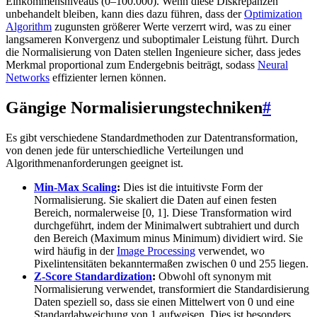
Einkommensniveaus (0–100.000). Wenn diese Diskrepanzen
unbehandelt bleiben, kann dies dazu führen, dass der
Optimization
Algorithm
zugunsten größerer Werte verzerrt wird, was zu einer
langsameren Konvergenz und suboptimaler Leistung führt. Durch
die Normalisierung von Daten stellen Ingenieure sicher, dass jedes
Merkmal proportional zum Endergebnis beiträgt, sodass
Neural
Networks
effizienter lernen können.
Gängige Normalisierungstechniken
#
Es gibt verschiedene Standardmethoden zur Datentransformation,
von denen jede für unterschiedliche Verteilungen und
Algorithmenanforderungen geeignet ist.
Min-Max Scaling
:
Dies ist die intuitivste Form der
Normalisierung. Sie skaliert die Daten auf einen festen
Bereich, normalerweise [0, 1]. Diese Transformation wird
durchgeführt, indem der Minimalwert subtrahiert und durch
den Bereich (Maximum minus Minimum) dividiert wird. Sie
wird häufig in der
Image Processing
verwendet, wo
Pixelintensitäten bekanntermaßen zwischen 0 und 255 liegen.
Z-Score Standardization
:
Obwohl oft synonym mit
Normalisierung verwendet, transformiert die Standardisierung
Daten speziell so, dass sie einen Mittelwert von 0 und eine
Standardabweichung von 1 aufweisen. Dies ist besonders