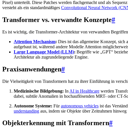
Pixel) unterteilt. Diese Patches werden flachgemacht und als Sequen
versteht als ein standardmäßiges
Convolutional Neural Network (CN
Transformer vs. verwandte Konzepte
#
Es ist wichtig, die Transformer-Architektur von verwandten Begriffen
Attention Mechanism
:
Dies ist das allgemeine Konzept, sich 
aufgebaut ist, während andere Modelle Attention möglicherweis
Large Language Model (LLM)
:
Begriffe wie „GPT“ beziehen
Architektur als zugrundeliegende Engine.
Praxisanwendungen
#
Die Vielseitigkeit von Transformern hat zu ihrer Einführung in versc
Medizinische Bildgebung:
In
AI in Healthcare
werden Transfo
dabei, subtile Anomalien in hochauflösenden MRT- oder CT-Sc
Autonome Systeme:
Für
autonomous vehicles
ist das Verstän
understanding
aus, indem sie Objekte über Zeitrahmen hinweg 
Objekterkennung mit Transformern
#