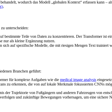
z behandelt, wodurch das Modell „globalen Kontext“ erfassen kann – al
N)
.
 zu unterscheiden:
auf bestimmte Teile von Daten zu konzentrieren. Der Transformer ist ei
e nur als kleine Ergänzung nutzen.
 sich auf spezifische Modelle, die mit riesigen Mengen Text trainier
hiedenen Branchen geführt:
rmer für komplexe Aufgaben wie die
medical image analysis
eingesetzt
ans zu erkennen, die von auf lokale Merkmale fokussierten CNNs mög
dnis der Trajektorie von Fußgängern und anderen Fahrzeugen von ents
verfolgen und zukünftige Bewegungen vorhersagen, um eine sichere Na