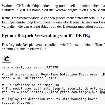
Während CNNs die Objekterkennung traditionell dominiert haben, ha
etabliert. RT-DETR kombiniert die Geschwindigkeit von CNN-Backb
Reine Transformer-Modelle können jedoch rechenintensiv sein. Für
Faltungsverarbeitung kombinieren – eine überlegene Balance aus Gesc
verwalten, die den Arbeitsablauf von der Datensatzannotation bis zum
Python-Beispiel: Verwendung von RT-DETR
#
Das folgende Beispiel veranschaulicht, wie Inferenz mit einem Trans
erkennt Objekte in einem Bild.
from ultralytics import RTDETR

# Load a pre-trained Real-Time Detection Transformer (R
model = RTDETR("rtdetr-l.pt")

# Run inference on an image URL

# The model uses self-attention to identify objects wit
results = model("https://ultralytics.com/images/bus.jpg
# Display the detection results with bounding boxes

results[0].show()