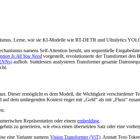
nismus. Lerne, wie sie KI-Modelle wie RT-DETR und Ultralytics YOLO2
echanismus namens Self-Attention beruht, um sequentielle Eingabedate
ention Is All You Need
vorgestellt, revolutionierte der Transformer den 
(RNNs)
aufhob. Stattdessen analysieren Transformer gesamte Datensequen
cht.
s. Dieser ermöglicht es dem Modell, die Wichtigkeit verschiedener Tei
nd auf dem umliegenden Kontext enger mit „Geld“ als mit „Fluss“ zus
en:
 numerischen Repräsentation oder einem
embedding
.
bnis zu generieren, wie etwa einen übersetzten Satz oder eine vorhe
se eine Variante namens
Vision Transformer (ViT)
. Anstatt Text-Token