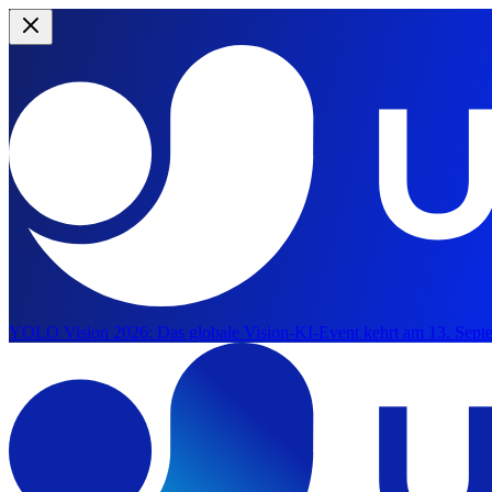
YOLO Vision 2026:
Das globale Vision-KI-Event kehrt am 13. Septe