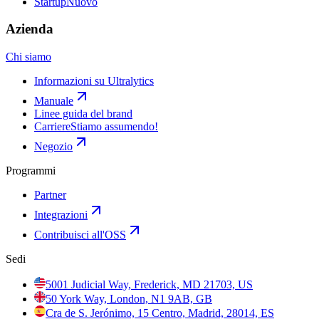
Startup
Nuovo
Azienda
Chi siamo
Informazioni su Ultralytics
Manuale
Linee guida del brand
Carriere
Stiamo assumendo!
Negozio
Programmi
Partner
Integrazioni
Contribuisci all'OSS
Sedi
5001 Judicial Way, Frederick, MD 21703, US
50 York Way, London, N1 9AB, GB
Cra de S. Jerónimo, 15 Centro, Madrid, 28014, ES