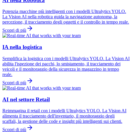
AI nella Robotica
Potenzia macchine più intelligenti con i modelli Ultralytics YOLO.
La Vision AI nella robotica guida la navigazione autonoma, la
percezione, il tracciamento degli oggetti e il controllo in tempo reale.
Scopri di più
IA nella logistica
Semplifica la logistica con i modelli Ultralytics YOLO. La Vision AI
abilita l'ispezione dei pacchi, lo smistamento, il tracciamento dei
veicoli e il monitoraggio della sicurezza in magazzino in tempo
reale.
Scopri di più
AI nel settore Retail
Reimmagina il retail con i modelli Ultralytics YOLO. La Vision AI
alimenta il tracciamento dell'inventario, il monitoraggio degli
scaffali, la gestione delle code e insight più intelligenti sui clienti.
Scopri di più