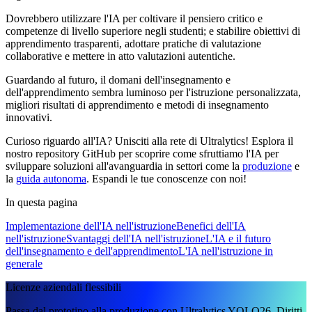
Dovrebbero utilizzare l'IA per coltivare il pensiero critico e
competenze di livello superiore negli studenti; e stabilire obiettivi di
apprendimento trasparenti, adottare pratiche di valutazione
collaborative e mettere in atto valutazioni autentiche.
Guardando al futuro, il domani dell'insegnamento e
dell'apprendimento sembra luminoso per l'istruzione personalizzata,
migliori risultati di apprendimento e metodi di insegnamento
innovativi.
Curioso riguardo all'IA? Unisciti alla rete di Ultralytics! Esplora il
nostro repository GitHub per scoprire come sfruttiamo l'IA per
sviluppare soluzioni all'avanguardia in settori come la
produzione
e
la
guida autonoma
. Espandi le tue conoscenze con noi!
In questa pagina
Implementazione dell'IA nell'istruzione
Benefici dell'IA
nell'istruzione
Svantaggi dell'IA nell'istruzione
L'IA e il futuro
dell'insegnamento e dell'apprendimento
L'IA nell'istruzione in
generale
Licenze aziendali flessibili
Passa dal prototipo alla produzione con Ultralytics YOLO26. Diritti