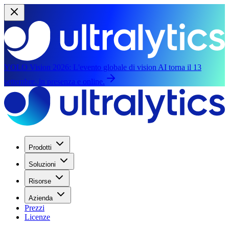
YOLO Vision 2026:
L'evento globale di vision AI torna il 13
settembre, in presenza e online.
Prodotti
Soluzioni
Risorse
Azienda
Prezzi
Licenze