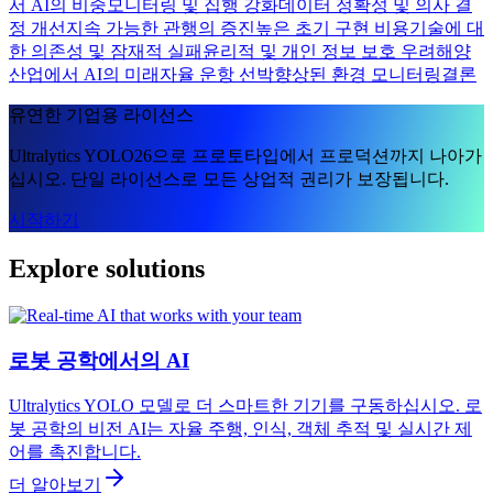
서 AI의 비중
모니터링 및 집행 강화
데이터 정확성 및 의사 결
정 개선
지속 가능한 관행의 증진
높은 초기 구현 비용
기술에 대
한 의존성 및 잠재적 실패
윤리적 및 개인 정보 보호 우려
해양
산업에서 AI의 미래
자율 운항 선박
향상된 환경 모니터링
결론
유연한 기업용 라이선스
Ultralytics YOLO26으로 프로토타입에서 프로덕션까지 나아가
십시오. 단일 라이선스로 모든 상업적 권리가 보장됩니다.
시작하기
Explore solutions
로봇 공학에서의 AI
Ultralytics YOLO 모델로 더 스마트한 기기를 구동하십시오. 로
봇 공학의 비전 AI는 자율 주행, 인식, 객체 추적 및 실시간 제
어를 촉진합니다.
더 알아보기