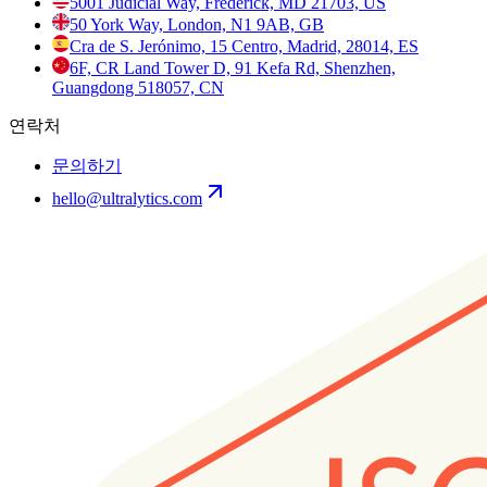
5001 Judicial Way, Frederick, MD 21703, US
50 York Way, London, N1 9AB, GB
Cra de S. Jerónimo, 15 Centro, Madrid, 28014, ES
6F, CR Land Tower D, 91 Kefa Rd, Shenzhen,
Guangdong 518057, CN
연락처
문의하기
hello@ultralytics.com