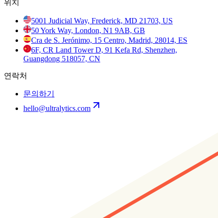
위치
5001 Judicial Way, Frederick, MD 21703, US
50 York Way, London, N1 9AB, GB
Cra de S. Jerónimo, 15 Centro, Madrid, 28014, ES
6F, CR Land Tower D, 91 Kefa Rd, Shenzhen,
Guangdong 518057, CN
연락처
문의하기
hello@ultralytics.com