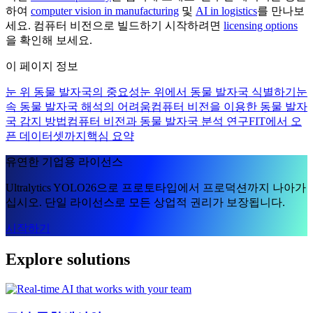
하여
computer vision in manufacturing
및
AI in logistics
를 만나보
세요. 컴퓨터 비전으로 빌드하기 시작하려면
licensing options
을 확인해 보세요.
이 페이지 정보
눈 위 동물 발자국의 중요성
눈 위에서 동물 발자국 식별하기
눈
속 동물 발자국 해석의 어려움
컴퓨터 비전을 이용한 동물 발자
국 감지 방법
컴퓨터 비전과 동물 발자국 분석 연구
FIT에서 오
픈 데이터셋까지
핵심 요약
유연한 기업용 라이선스
Ultralytics YOLO26으로 프로토타입에서 프로덕션까지 나아가
십시오. 단일 라이선스로 모든 상업적 권리가 보장됩니다.
시작하기
Explore solutions