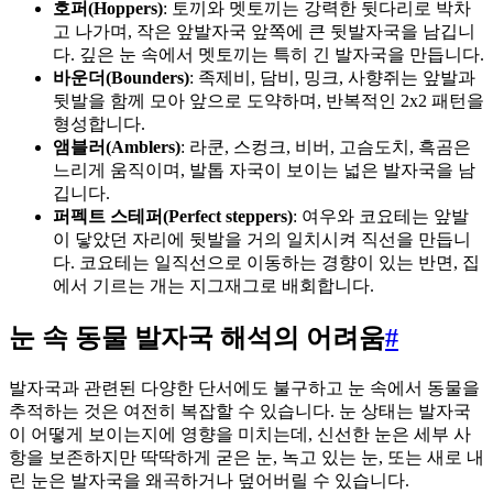
호퍼(Hoppers)
: 토끼와 멧토끼는 강력한 뒷다리로 박차
고 나가며, 작은 앞발자국 앞쪽에 큰 뒷발자국을 남깁니
다. 깊은 눈 속에서 멧토끼는 특히 긴 발자국을 만듭니다.
바운더(Bounders)
: 족제비, 담비, 밍크, 사향쥐는 앞발과
뒷발을 함께 모아 앞으로 도약하며, 반복적인 2x2 패턴을
형성합니다.
앰블러(Amblers)
: 라쿤, 스컹크, 비버, 고슴도치, 흑곰은
느리게 움직이며, 발톱 자국이 보이는 넓은 발자국을 남
깁니다.
퍼펙트 스테퍼(Perfect steppers)
: 여우와 코요테는 앞발
이 닿았던 자리에 뒷발을 거의 일치시켜 직선을 만듭니
다. 코요테는 일직선으로 이동하는 경향이 있는 반면, 집
에서 기르는 개는 지그재그로 배회합니다.
눈 속 동물 발자국 해석의 어려움
#
발자국과 관련된 다양한 단서에도 불구하고 눈 속에서 동물을
추적하는 것은 여전히 복잡할 수 있습니다. 눈 상태는 발자국
이 어떻게 보이는지에 영향을 미치는데, 신선한 눈은 세부 사
항을 보존하지만 딱딱하게 굳은 눈, 녹고 있는 눈, 또는 새로 내
린 눈은 발자국을 왜곡하거나 덮어버릴 수 있습니다.