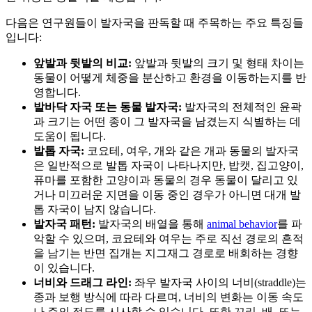
다음은 연구원들이 발자국을 판독할 때 주목하는 주요 특징들
입니다:
앞발과 뒷발의 비교:
앞발과 뒷발의 크기 및 형태 차이는
동물이 어떻게 체중을 분산하고 환경을 이동하는지를 반
영합니다.
발바닥 자국 또는 동물 발자국:
발자국의 전체적인 윤곽
과 크기는 어떤 종이 그 발자국을 남겼는지 식별하는 데
도움이 됩니다.
발톱 자국:
코요테, 여우, 개와 같은 개과 동물의 발자국
은 일반적으로 발톱 자국이 나타나지만, 밥캣, 집고양이,
퓨마를 포함한 고양이과 동물의 경우 동물이 달리고 있
거나 미끄러운 지면을 이동 중인 경우가 아니면 대개 발
톱 자국이 남지 않습니다.
발자국 패턴:
발자국의 배열을 통해
animal behavior
를 파
악할 수 있으며, 코요테와 여우는 주로 직선 경로의 흔적
을 남기는 반면 집개는 지그재그 경로로 배회하는 경향
이 있습니다.
너비와 드래그 라인:
좌우 발자국 사이의 너비(straddle)는
종과 보행 방식에 따라 다르며, 너비의 변화는 이동 속도
나 주의 정도를 시사할 수 있습니다. 또한 꼬리, 배, 또는