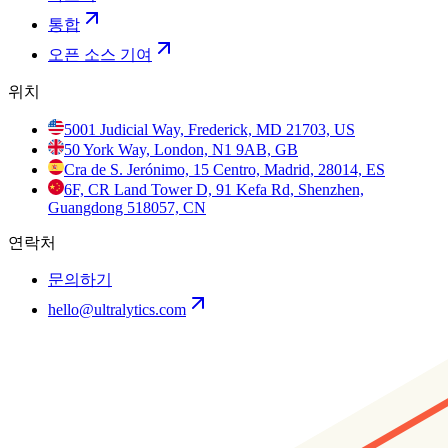
통합
오픈 소스 기여
위치
5001 Judicial Way, Frederick, MD 21703, US
50 York Way, London, N1 9AB, GB
Cra de S. Jerónimo, 15 Centro, Madrid, 28014, ES
6F, CR Land Tower D, 91 Kefa Rd, Shenzhen,
Guangdong 518057, CN
연락처
문의하기
hello@ultralytics.com