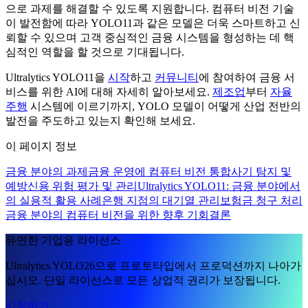
으로 과제를 해결할 수 있도록 지원합니다. 컴퓨터 비전 기술
이 발전함에 따라 YOLO11과 같은 모델은 더욱 스마트하고 신
뢰할 수 있으며 고객 중심적인 금융 시스템을 형성하는 데 핵
심적인 역할을 할 것으로 기대됩니다.
Ultralytics YOLO11을
시작
하고
커뮤니티
에 참여하여 금융 서
비스를 위한 AI에 대해 자세히 알아보세요.
제조업
부터
자율
주행
시스템에 이르기까지, YOLO 모델이 어떻게 산업 전반의
발전을 주도하고 있는지 확인해 보세요.
이 페이지 정보
금융 분야의 과제
금융 운영에 컴퓨터 비전 통합
사기 탐지 및
예방
신용 위험 평가 및 관리
Ultralytics YOLO11: 금융 분야에서
의 실용적 활용 사례
은행 지점의 대기열 관리
보험금 청구 처리
금융 분야의 컴퓨터 비전을 위한 향후 기회
결론
유연한 기업용 라이선스
Ultralytics YOLO26으로 프로토타입에서 프로덕션까지 나아가
십시오. 단일 라이선스로 모든 상업적 권리가 보장됩니다.
시작하기