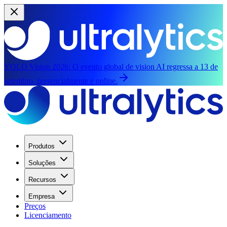
YOLO Vision 2026:
O evento global de vision AI regressa a 13 de
setembro, presencialmente e online.
Produtos
Soluções
Recursos
Empresa
Preços
Licenciamento