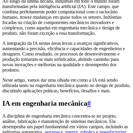
Ao longo da última década, indústrias em todo o mundo foram
transformadas pela inteligência artificial (IA). Este campo, que
combina perfeitamente poder computacional com o raciocínio
humano, trouxe mudanças em quase todos os setores. Indústrias
focadas na criação de componentes mecânicos inovadores e
complexos, como aquelas em engenharia mecânica e design de
produto, não foram exceção a essa transformação.
A integração da IA nestas áreas levou a avanços significativos,
aumentando a precisão, eficiência e capacidades de engenheiros e
designers. Como resultado, os processos de desenvolvimento e
produção tornaram-se mais sofisticados, abrindo caminho para
novas inovações e melhorias na qualidade e desempenho dos
produtos.
Neste artigo, vamos dar uma olhada em como a IA está sendo
utilizada tanto na engenharia mecânica quanto no design de produto,
discutindo aplicações práticas, benefícios, desafios e mais.
IA em engenharia mecânica
#
A disciplina de engenharia mecânica concentra-se no projeto,
análise, fabricação e manutenção de sistemas mecânicos. Ela
desempenha um papel fundamental em vários campos, incluindo as
indústrias automotiva,
aerospace
,
energy
,
robotics
e
manufacturing
.