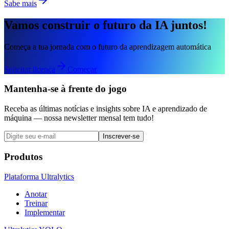
Sabe mais
Vamos construir o futuro da IA juntos!
Começa a tua jornada com o futuro da aprendizagem automática
Solicitar licença
Começar
Mantenha-se à frente do jogo
Receba as últimas notícias e insights sobre IA e aprendizado de
máquina — nossa newsletter mensal tem tudo!
Inscrever-se
Produtos
Plataforma Ultralytics
Anotar
Treinar
Implementar