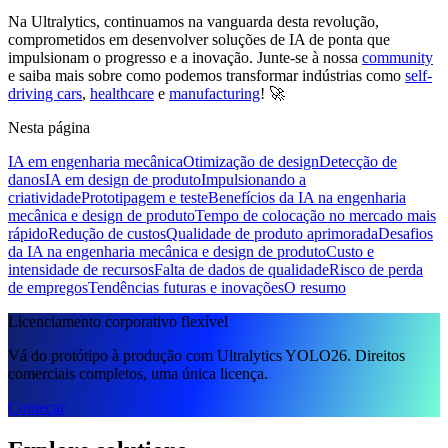
Na Ultralytics, continuamos na vanguarda desta revolução,
comprometidos em desenvolver soluções de IA de ponta que
impulsionam o progresso e a inovação. Junte-se à nossa
community
e saiba mais sobre como podemos transformar indústrias como
self-
driving cars
,
healthcare
e
manufacturing
! 🚀
Nesta página
IA em engenharia mecânica
Otimização de design
Detecção de
danos
IA em design de produto
Impulsionando a
criatividade
Prototipagem e teste
Benefícios da IA na engenharia
mecânica e design de produto
Tempo de colocação no mercado mais
rápido
Redução de custos
Qualidade de produto aprimorada
Desafios
da IA na engenharia mecânica e design de produto
Custo e
intensidade de recursos
Falta de dados de qualidade
Risco de perda
de empregos
Tendências futuras e inovações
O resumo
Licenciamento corporativo flexível
Vá do protótipo à produção com Ultralytics YOLO26. Direitos
comerciais completos, uma única licença.
Começar