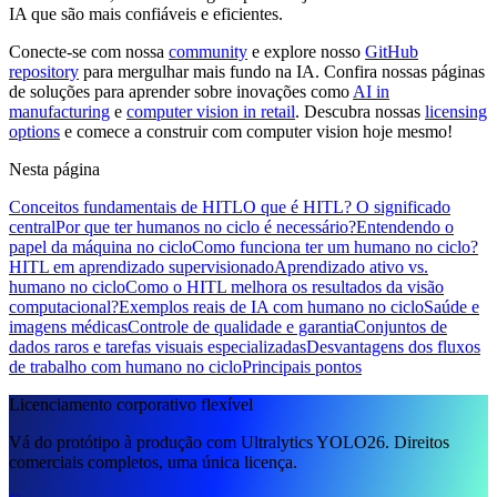
IA que são mais confiáveis e eficientes.
Conecte-se com nossa
community
e explore nosso
GitHub
repository
para mergulhar mais fundo na IA. Confira nossas páginas
de soluções para aprender sobre inovações como
AI in
manufacturing
e
computer vision in retail
. Descubra nossas
licensing
options
e comece a construir com computer vision hoje mesmo!
Nesta página
Conceitos fundamentais de HITL
O que é HITL? O significado
central
Por que ter humanos no ciclo é necessário?
Entendendo o
papel da máquina no ciclo
Como funciona ter um humano no ciclo?
HITL em aprendizado supervisionado
Aprendizado ativo vs.
humano no ciclo
Como o HITL melhora os resultados da visão
computacional?
Exemplos reais de IA com humano no ciclo
Saúde e
imagens médicas
Controle de qualidade e garantia
Conjuntos de
dados raros e tarefas visuais especializadas
Desvantagens dos fluxos
de trabalho com humano no ciclo
Principais pontos
Licenciamento corporativo flexível
Vá do protótipo à produção com Ultralytics YOLO26. Direitos
comerciais completos, uma única licença.