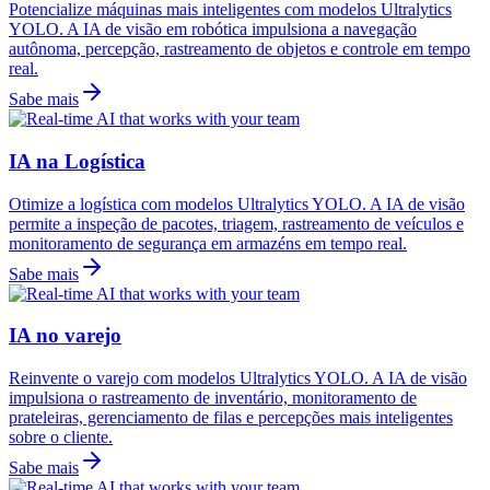
Potencialize máquinas mais inteligentes com modelos Ultralytics
YOLO. A IA de visão em robótica impulsiona a navegação
autônoma, percepção, rastreamento de objetos e controle em tempo
real.
Sabe mais
IA na Logística
Otimize a logística com modelos Ultralytics YOLO. A IA de visão
permite a inspeção de pacotes, triagem, rastreamento de veículos e
monitoramento de segurança em armazéns em tempo real.
Sabe mais
IA no varejo
Reinvente o varejo com modelos Ultralytics YOLO. A IA de visão
impulsiona o rastreamento de inventário, monitoramento de
prateleiras, gerenciamento de filas e percepções mais inteligentes
sobre o cliente.
Sabe mais