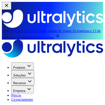
YOLO Vision 2026:
O evento global de vision AI regressa a 13 de
setembro, presencialmente e online.
Produtos
Soluções
Recursos
Empresa
Preços
Licenciamento