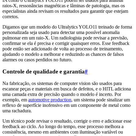
IA como o Ultralytics YOLO11 podem ser usados para analisar
raios-X, ressonâncias magnéticas e lâminas de patologia, mas os
especialistas ainda revisam os resultados para garantir que estejam
corretos.
Digamos que um modelo do Ultralytics YOLO11 treinado de forma
personalizada seja usado para detectar uma possível anomalia
pulmonar em um raio-X. Um radiologista pode revisar a previsão,
confirmar se ela é precisa e corrigir quaisquer erros. Esse feedback
pode então ser adicionado de volta ao processo de treinamento,
ajudando o modelo a melhorar e reduzindo as chances de falsos
alarmes ou casos perdidos no futuro.
Controle de qualidade e garantia
#
Na fabricação, os sistemas de computer vision são usados para
escanear peças e materiais em busca de defeitos, e o HITL adiciona
uma camada extra de precisão quando o modelo é incerto. Por
exemplo, em
automotive production
, um sistema pode sinalizar um
reflexo de superfície inofensivo em um componente de metal como
uma rachadura.
Um técnico pode revisar o resultado, corrigir o erro e adicionar esse
feedback ao ciclo. Ao longo do tempo, esse processo melhora a
consistência, mesmo em ambientes com iluminação variável ou