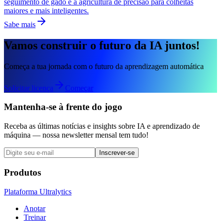
seguimento de gado e a agricultura de precisão para colheitas
maiores e mais inteligentes.
Sabe mais
Vamos construir o futuro da IA juntos!
Começa a tua jornada com o futuro da aprendizagem automática
Solicitar licença
Começar
Mantenha-se à frente do jogo
Receba as últimas notícias e insights sobre IA e aprendizado de
máquina — nossa newsletter mensal tem tudo!
Inscrever-se
Produtos
Plataforma Ultralytics
Anotar
Treinar