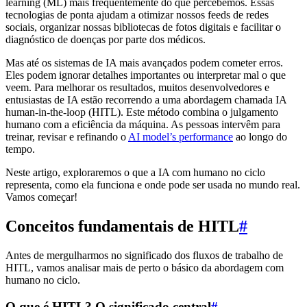
learning (ML) mais frequentemente do que percebemos. Essas
tecnologias de ponta ajudam a otimizar nossos feeds de redes
sociais, organizar nossas bibliotecas de fotos digitais e facilitar o
diagnóstico de doenças por parte dos médicos.
Mas até os sistemas de IA mais avançados podem cometer erros.
Eles podem ignorar detalhes importantes ou interpretar mal o que
veem. Para melhorar os resultados, muitos desenvolvedores e
entusiastas de IA estão recorrendo a uma abordagem chamada IA
human-in-the-loop (HITL). Este método combina o julgamento
humano com a eficiência da máquina. As pessoas intervêm para
treinar, revisar e refinando o
AI model’s performance
ao longo do
tempo.
Neste artigo, exploraremos o que a IA com humano no ciclo
representa, como ela funciona e onde pode ser usada no mundo real.
Vamos começar!
Conceitos fundamentais de HITL
#
Antes de mergulharmos no significado dos fluxos de trabalho de
HITL, vamos analisar mais de perto o básico da abordagem com
humano no ciclo.
O que é HITL? O significado central
#