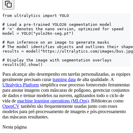
from ultralytics import YOLO

# Load a pre-trained YOLO26 segmentation model

# 'n' denotes the nano version, optimized for speed

model = YOLO("yolo26n-seg.pt")

# Run inference on an image to generate masks

# The model identifies objects and outlines their shape

results = model("https://ultralytics.com/images/bus.jpg
# Display the image with segmentation overlays

results[0].show()
Para alcançar alto desempenho em tarefas personalizadas, as equipes
geralmente precisam curar
training data
de alta qualidade. A
Ultralytics Platform
simplifica esse processo fornecendo ferramentas
para anotar imagens com máscaras de polígono, gerenciar conjuntos
de dados e treinar modelos na nuvem, agilizandos todo o ciclo de
vida de
machine learning operations (MLOps)
. Bibliotecas como
OpenCV
também são frequentemente usadas junto com esses
modelos para pré-processamento de imagens e pós-processamento
das máscaras resultantes.
Nesta página