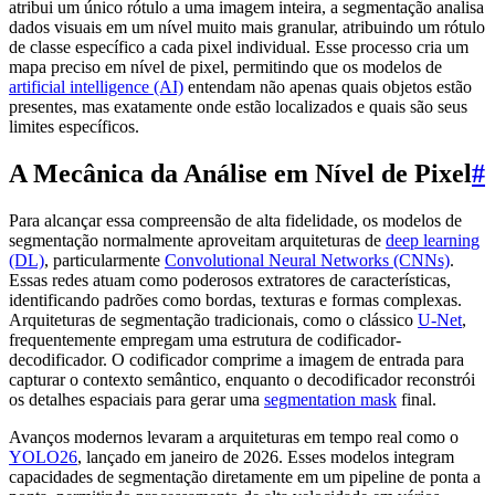
atribui um único rótulo a uma imagem inteira, a segmentação analisa
dados visuais em um nível muito mais granular, atribuindo um rótulo
de classe específico a cada pixel individual. Esse processo cria um
mapa preciso em nível de pixel, permitindo que os modelos de
artificial intelligence (AI)
entendam não apenas quais objetos estão
presentes, mas exatamente onde estão localizados e quais são seus
limites específicos.
A Mecânica da Análise em Nível de Pixel
#
Para alcançar essa compreensão de alta fidelidade, os modelos de
segmentação normalmente aproveitam arquiteturas de
deep learning
(DL)
, particularmente
Convolutional Neural Networks (CNNs)
.
Essas redes atuam como poderosos extratores de características,
identificando padrões como bordas, texturas e formas complexas.
Arquiteturas de segmentação tradicionais, como o clássico
U-Net
,
frequentemente empregam uma estrutura de codificador-
decodificador. O codificador comprime a imagem de entrada para
capturar o contexto semântico, enquanto o decodificador reconstrói
os detalhes espaciais para gerar uma
segmentation mask
final.
Avanços modernos levaram a arquiteturas em tempo real como o
YOLO26
, lançado em janeiro de 2026. Esses modelos integram
capacidades de segmentação diretamente em um pipeline de ponta a