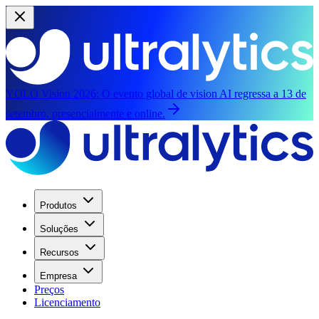
YOLO Vision 2026:
O evento global de vision AI regressa a 13 de
setembro, presencialmente e online.
Produtos
Soluções
Recursos
Empresa
Preços
Licenciamento