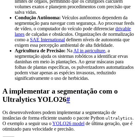
limites de órgãos, permitindo que os cirurgiões calculem
volumes exatos e planejem procedimentos com precisão que
salva vidas.
Condução Autônoma:
Veículos autônomos dependem da
segmentação para navegar com segurança. Ao processar feeds
de vídeo, o computador do veículo pode diferenciar
drivable
lanes
de calçadas e obstáculos. Organizações de normalização
como a
SAE International
definem níveis de autonomia que
exigem essa percepção ambiental de alta fidelidade.
Agricultura de Precisão:
Na
AI in agriculture
, a
segmentação ajuda os sistemas robóticos a identificar ervas
daninhas em meio às plantações. Ao gerar máscaras para
folhas de plantas específicas, os pulverizadores automatizados
podem visar apenas as espécies invasoras, reduzindo
significativamente o uso de herbicidas.
A implementar a segmentação com o
Ultralytics YOLO26
#
Os desenvolvedores podem implementar a segmentação de
instâncias de forma eficiente usando o pacote Python
.
ultralytics
O exemplo a seguir usa o
YOLO26 model
de última geração, que é
otimizado para velocidade e precisão.