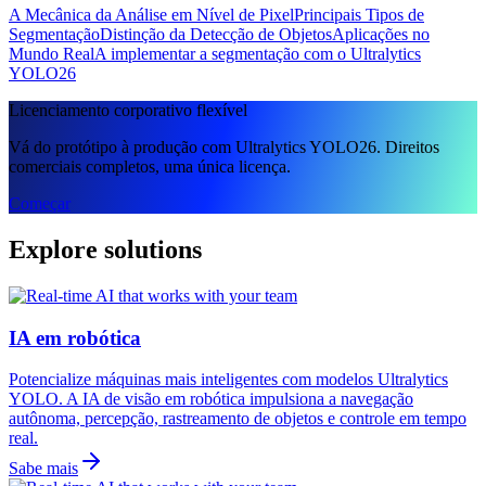
A Mecânica da Análise em Nível de Pixel
Principais Tipos de
Segmentação
Distinção da Detecção de Objetos
Aplicações no
Mundo Real
A implementar a segmentação com o Ultralytics
YOLO26
Licenciamento corporativo flexível
Vá do protótipo à produção com Ultralytics YOLO26. Direitos
comerciais completos, uma única licença.
Começar
Explore solutions
IA em robótica
Potencialize máquinas mais inteligentes com modelos Ultralytics
YOLO. A IA de visão em robótica impulsiona a navegação
autônoma, percepção, rastreamento de objetos e controle em tempo
real.
Sabe mais