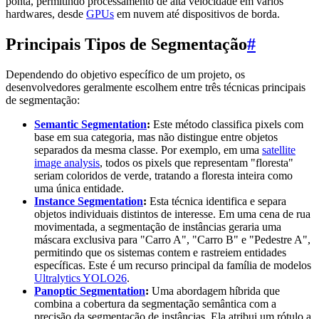
ponta, permitindo processamento de alta velocidade em vários
hardwares, desde
GPUs
em nuvem até dispositivos de borda.
Principais Tipos de Segmentação
#
Dependendo do objetivo específico de um projeto, os
desenvolvedores geralmente escolhem entre três técnicas principais
de segmentação:
Semantic Segmentation
:
Este método classifica pixels com
base em sua categoria, mas não distingue entre objetos
separados da mesma classe. Por exemplo, em uma
satellite
image analysis
, todos os pixels que representam "floresta"
seriam coloridos de verde, tratando a floresta inteira como
uma única entidade.
Instance Segmentation
:
Esta técnica identifica e separa
objetos individuais distintos de interesse. Em uma cena de rua
movimentada, a segmentação de instâncias geraria uma
máscara exclusiva para "Carro A", "Carro B" e "Pedestre A",
permitindo que os sistemas contem e rastreiem entidades
específicas. Este é um recurso principal da família de modelos
Ultralytics YOLO26
.
Panoptic Segmentation
:
Uma abordagem híbrida que
combina a cobertura da segmentação semântica com a
precisão da segmentação de instâncias. Ela atribui um rótulo a