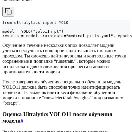
from ultralytics import YOLO

model = YOLO("yolo11n.pt")

results = model.train(data="medical-pills.yaml", epochs
Обучение в течение нескольких эпох позволяет модели
учиться и улучшать свою производительность с каждым
проходом. Ты сможешь найти журналы и контрольные точки,
сохраненные в подпапке “runs/train/”, которые можно
использовать для отслеживания прогресса и анализа
производительности модели.
После завершения обучения специально обученная модель
YOLO11 должна быть способна точно идентифицировать
таблетки. Ты можешь найти веса финальной обученной
модели в подпапке “runs/detect/train/weights/” под названием
“best.pt”.
Оценка Ultralytics YOLO11 после обучения
модели
#