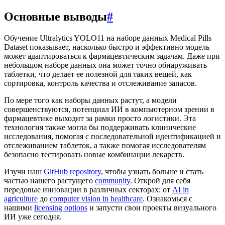
Основные выводы
#
Обучение Ultralytics YOLO11 на наборе данных Medical Pills
Dataset показывает, насколько быстро и эффективно модель
может адаптироваться к фармацевтическим задачам. Даже при
небольшом наборе данных она может точно обнаруживать
таблетки, что делает ее полезной для таких вещей, как
сортировка, контроль качества и отслеживание запасов.
По мере того как наборы данных растут, а модели
совершенствуются, потенциал ИИ в компьютерном зрении в
фармацевтике выходит за рамки просто логистики. Эта
технология также могла бы поддерживать клинические
исследования, помогая с последовательной идентификацией и
отслеживанием таблеток, а также помогая исследователям
безопасно тестировать новые комбинации лекарств.
Изучи наш
GitHub repository
, чтобы узнать больше и стать
частью нашего растущего
community
. Открой для себя
передовые инновации в различных секторах: от
AI in
agriculture
до
computer vision in healthcare
. Ознакомься с
нашими
licensing options
и запусти свои проекты визуального
ИИ уже сегодня.