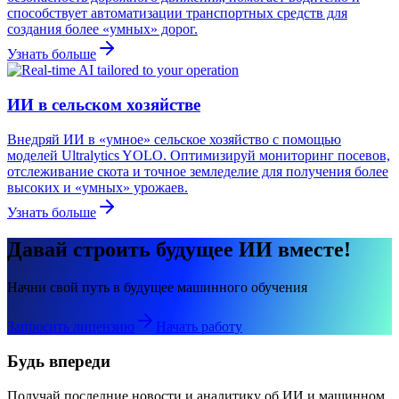
способствует автоматизации транспортных средств для
создания более «умных» дорог.
Узнать больше
ИИ в сельском хозяйстве
Внедряй ИИ в «умное» сельское хозяйство с помощью
моделей Ultralytics YOLO. Оптимизируй мониторинг посевов,
отслеживание скота и точное земледелие для получения более
высоких и «умных» урожаев.
Узнать больше
Давай строить будущее ИИ вместе!
Начни свой путь в будущее машинного обучения
Запросить лицензию
Начать работу
Будь впереди
Получай последние новости и аналитику об ИИ и машинном