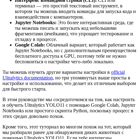
Интерфейс командной строки (CLI):
CLI или
терминал — это простой текстовый инструмент, в
котором ты можешь вводить команды для запуска кода и
взаимодействия с компьютером.
Jupyter Notebooks:
Это более интерактивная среда, где
ты можешь писать и запускать код небольшими
фрагментами (ячейками), что упрощает тестирование и
отладку в процессе.
Google Colab:
Облачный вариант, который работает как
Jupyter Notebooks, но с дополнительным преимуществом
бесплатного доступа к GPU, поэтому тебе не нужно
беспокоиться о настройке чего-либо локально.
Ты можешь изучить другие варианты настройки в
official
Ultralytics documentation
, но три упомянутых выше просты в
настройке и использовании, что делает их отличным выбором
для быстрого старта.
В этом руководстве мы сосредоточимся на том, как настроить
и обучить Ultralytics YOLO11 с помощью Google Colab, Jupyter
Notebooks или простого скрипта Python, поскольку процесс в
этих средах довольно похож.
Кроме того, этот туториал во многом похож на тот, который
мы разбирали ранее для обнаружения диких животных с
помощью Ultralytics YOLO11. Если тебе интересны