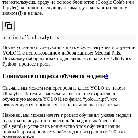
ты используешь среду на основе блокнотов (Google Colab или
Jupyter), выполни следующую команду с восклицательным
знаком (!) в начале.
pip install ultralytics
После установки следующим шагом будет загрузка и обучение
YOLO11 с использованием набора данных Medical Pills.
Поскольку набор данных поддерживается пакетом Ultralytics
Python, процесс прост.
Понимание процесса обучения модели
#
Сначала мы можем импортировать класс YOLO из пакета
Ultralytics. Затем мы можем загрузить предварительно
обученную модель YOLO11 из файла “yolo11n.pt”, что
рекомендуется, поскольку это нано-модель и она легкая.
Наконец, мы можем начать процесс обучения, указав модели
путь к конфигурации нашего набора данных (medical-
pills.yaml) и установив количество эпох обучения (один
полный проход по всему набору данных) равным 100, как
показано ниже.