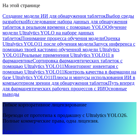
На этой странице
Создание модели ИИ для обнаружения таблеток
Выбор среды
разработки
Исследование набора данных для обнаружения
таблеток в реальном времени с помощью YOLO
Обучение
модели Ultralytics YOLO на наборе данных
таблеток
Понимание процесса обучения модели
Оценка
Ultralytics YOLO11 после обучения модели
Запуск инференса с
помощью твоей кастомно обученной модели Ultralytics
YOLO11
Реальные применения Ultralytics YOLO11 в
фармацевтике
Сортировка фармацевтических таблеток с
помощью Ultralytics YOLO11
Мониторинг инвентаря с
помощью Ultralytics YOLO11
Контроль качества в фармации на
базе Ultralytics YOLO11
Плюсы и минусы использования ИИ в
компьютерном зрении для обнаружения таблеток
Путь вперед
для фармацевтических рабочих процессов с ИИ
Основные
выводы
Гибкое корпоративное лицензирование
Переходи от прототипа к продакшну с Ultralytics YOLO26.
Полные коммерческие права, одна лицензия.
Начать работу