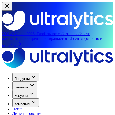
YOLO Vision 2026:
Глобальное событие в области
компьютерного зрения возвращается 13 сентября, очно и
онлайн.
Продукты
Решения
Ресурсы
Компания
Цены
Лицензирование