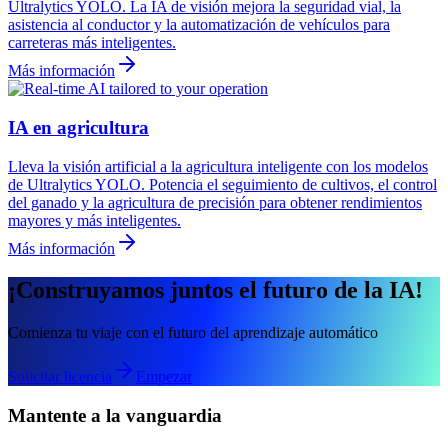
Ultralytics YOLO. La IA de visión mejora la seguridad vial, la
asistencia al conductor y la automatización de vehículos para
carreteras más inteligentes.
Más información
IA en agricultura
Lleva la visión artificial a la agricultura inteligente con los modelos
de Ultralytics YOLO. Potencia el seguimiento de cultivos, el control
del ganado y la agricultura de precisión para obtener rendimientos
mayores y más inteligentes.
Más información
¡Construyamos juntos el futuro de la IA!
Comienza tu viaje con el futuro del aprendizaje automático
Solicitar licencia
Empezar
Mantente a la vanguardia