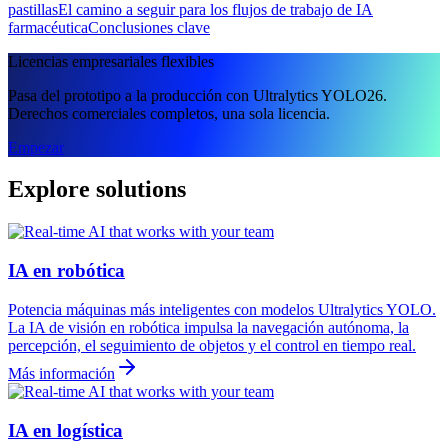
pastillas
El camino a seguir para los flujos de trabajo de IA
farmacéutica
Conclusiones clave
Licencias empresariales flexibles
Pasa del prototipo a la producción con Ultralytics YOLO26.
Derechos comerciales completos, una sola licencia.
Empezar
Explore solutions
IA en robótica
Potencia máquinas más inteligentes con modelos Ultralytics YOLO.
La IA de visión en robótica impulsa la navegación autónoma, la
percepción, el seguimiento de objetos y el control en tiempo real.
Más información
IA en logística