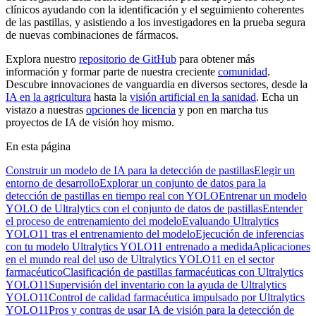
clínicos ayudando con la identificación y el seguimiento coherentes
de las pastillas, y asistiendo a los investigadores en la prueba segura
de nuevas combinaciones de fármacos.
Explora nuestro
repositorio de GitHub
para obtener más
información y formar parte de nuestra creciente
comunidad
.
Descubre innovaciones de vanguardia en diversos sectores, desde la
IA en la agricultura
hasta la
visión artificial en la sanidad
. Echa un
vistazo a nuestras
opciones de licencia
y pon en marcha tus
proyectos de IA de visión hoy mismo.
En esta página
Construir un modelo de IA para la detección de pastillas
Elegir un
entorno de desarrollo
Explorar un conjunto de datos para la
detección de pastillas en tiempo real con YOLO
Entrenar un modelo
YOLO de Ultralytics con el conjunto de datos de pastillas
Entender
el proceso de entrenamiento del modelo
Evaluando Ultralytics
YOLO11 tras el entrenamiento del modelo
Ejecución de inferencias
con tu modelo Ultralytics YOLO11 entrenado a medida
Aplicaciones
en el mundo real del uso de Ultralytics YOLO11 en el sector
farmacéutico
Clasificación de pastillas farmacéuticas con Ultralytics
YOLO11
Supervisión del inventario con la ayuda de Ultralytics
YOLO11
Control de calidad farmacéutica impulsado por Ultralytics
YOLO11
Pros y contras de usar IA de visión para la detección de