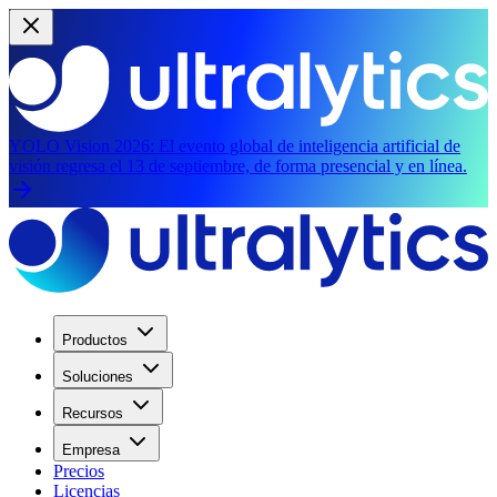
YOLO Vision 2026:
El evento global de inteligencia artificial de
visión regresa el 13 de septiembre, de forma presencial y en línea.
Productos
Soluciones
Recursos
Empresa
Precios
Licencias