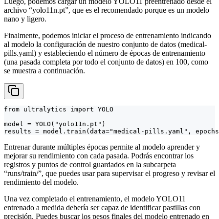
Luego, podemos cargar un modelo YOLO11 preentrenado desde el
archivo “yolo11n.pt”, que es el recomendado porque es un modelo
nano y ligero.
Finalmente, podemos iniciar el proceso de entrenamiento indicando
al modelo la configuración de nuestro conjunto de datos (medical-
pills.yaml) y estableciendo el número de épocas de entrenamiento
(una pasada completa por todo el conjunto de datos) en 100, como
se muestra a continuación.
from ultralytics import YOLO

model = YOLO("yolo11n.pt")

results = model.train(data="medical-pills.yaml", epochs
Entrenar durante múltiples épocas permite al modelo aprender y
mejorar su rendimiento con cada pasada. Podrás encontrar los
registros y puntos de control guardados en la subcarpeta
“runs/train/”, que puedes usar para supervisar el progreso y revisar el
rendimiento del modelo.
Una vez completado el entrenamiento, el modelo YOLO11
entrenado a medida debería ser capaz de identificar pastillas con
precisión. Puedes buscar los pesos finales del modelo entrenado en