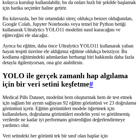
kolayca kurulup kullanılabilir, bu da onları hızlı bir şekilde başlamak
için harika seçimler haline getirir.
Bu kılavuzda, her bir ortamdaki süreç oldukça benzer olduğundan,
Google Colab, Jupyter Notebooks veya temel bir Python betiği
kullanarak Ultralytics YOLO11 modelini nasıl kuracağını ve
eğiteceğini ele alacağız.
Ayrıca bu eğitim, daha önce Ultralytics YOLO11 kullanarak yaban
hayatı tespiti üzerine ele aldığımız eğitime oldukça benziyor. Bu
kodlama eğitimindeki adımlardan herhangi biri hakkında daha fazla
detayla ilgileniyorsan, ona göz atabilirsin.
YOLO ile gerçek zamanlı hap algılama
için bir veri setini keşfetme
#
Medical Pills Dataset, modelini hem oluşturmak hem de test etmek
için sağlam bir ayrım sağlayan 92 eğitim görüntüsü ve 23 doğrulama
görüntüsü içerir. Eğitim görüntüleri modele öğretmek için
kullanılırken, doğrulama görüntüleri modelin yeni ve görülmemiş
verilerde ne kadar iyi performans gösterdiğini değerlendirmeye
yardımcı olur.
Veri setindeki her görüntü tek bir sınıf olan haplar için