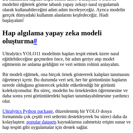
modelini eğiterek görme tabanlı yapay zekayı nasıl uygulamalı
olarak kullanabileceğini adım adım inceleyeceğiz. Ayrıca modelin
gerçek dünyadaki kullanım alanlarını keşfedeceğiz. Hadi
başlayalım!
Hap algılama yapay zeka modeli
oluşturma
#
Ultralytics YOLO11 modelinin hapları tespit etmek üzere nasıl
eğitilebileceğine geçmeden önce, bir adım geriye atıp model
eğitmenin ne anlama geldiğini ve veri setinin rolünü anlayalım.
Bir modeli eğitmek, ona birçok örnek göstererek kalıpları tanımasını
öğretmeyi içerir. Bu durumda veri seti, her bir görüntünün hapların
nerede olduğunu gösterecek şekilde etiketlendiği bir görüntü
koleksiyonudur. Bu süreç, modelin bu örneklerden öğrenmesine ve
daha sonra yeni görüntülerdeki hapları tanımlayabilmesine yardımcı
olur.
Ultralytics Python package
, düzenlenmiş bir YOLO dosya
formatında çok çeşitli veri setlerini destekleyerek bu süreci daha da
kolaylaştırır.
popular datasets
kaynaklarına zahmetsiz erişim sunar ve
hap tespiti gibi uygulamalar için destek sağlar.