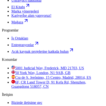
Ultralytics hakkında
El Kitabı
Marka yönergeleri
Kariyer
İşe alım yapıyoruz!
Mağaza
Programlar
İş Ortakları
Entegrasyonlar
Açık kaynak projelerine katkıda bulun
Konumlar
5001 Judicial Way, Frederick, MD 21703, US
50 York Way, London, N1 9AB, GB
Cra de S. Jerónimo, 15 Centro, Madrid, 28014, ES
6F, CR Land Tower D, 91 Kefa Rd, Shenzhen,
Guangdong 518057, CN
İletişim
Bizimle iletişime geç