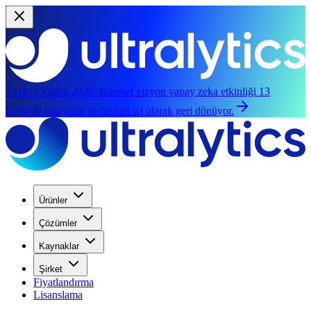
YOLO Vision 2026:
Küresel vizyon yapay zeka etkinliği 13
Eylül'de yüz yüze ve çevrim içi olarak geri dönüyor.
Ürünler
Çözümler
Kaynaklar
Şirket
Fiyatlandırma
Lisanslama