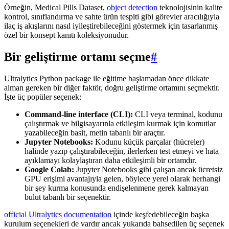
Örneğin, Medical Pills Dataset,
object detection
teknolojisinin kalite
kontrol, sınıflandırma ve sahte ürün tespiti gibi görevler aracılığıyla
ilaç iş akışlarını nasıl iyileştirebileceğini göstermek için tasarlanmış
özel bir konsept kanıtı koleksiyonudur.
Bir geliştirme ortamı seçme
#
Ultralytics Python package ile eğitime başlamadan önce dikkate
alman gereken bir diğer faktör, doğru geliştirme ortamını seçmektir.
İşte üç popüler seçenek:
Command-line interface (CLI):
CLI veya terminal, kodunu
çalıştırmak ve bilgisayarınla etkileşim kurmak için komutlar
yazabileceğin basit, metin tabanlı bir araçtır.
Jupyter Notebooks:
Kodunu küçük parçalar (hücreler)
halinde yazıp çalıştırabileceğin, ilerlerken test etmeyi ve hata
ayıklamayı kolaylaştıran daha etkileşimli bir ortamdır.
Google Colab:
Jupyter Notebooks gibi çalışan ancak ücretsiz
GPU erişimi avantajıyla gelen, böylece yerel olarak herhangi
bir şey kurma konusunda endişelenmene gerek kalmayan
bulut tabanlı bir seçenektir.
official Ultralytics documentation
içinde keşfedebileceğin başka
kurulum seçenekleri de vardır ancak yukarıda bahsedilen üç seçenek