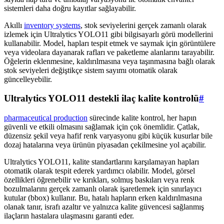
sistemleri daha doğru kayıtlar sağlayabilir.
Akıllı
inventory systems
, stok seviyelerini gerçek zamanlı olarak
izlemek için Ultralytics YOLO11 gibi bilgisayarlı görü modellerini
kullanabilir. Model, hapları tespit etmek ve saymak için görüntülere
veya videolara dayanarak rafları ve paketleme alanlarını tarayabilir.
Öğelerin eklenmesine, kaldırılmasına veya taşınmasına bağlı olarak
stok seviyeleri değiştikçe sistem sayımı otomatik olarak
güncelleyebilir.
Ultralytics YOLO11 destekli ilaç kalite kontrolü
#
pharmaceutical production
sürecinde kalite kontrol, her hapın
güvenli ve etkili olmasını sağlamak için çok önemlidir. Çatlak,
düzensiz şekil veya hafif renk varyasyonu gibi küçük kusurlar bile
dozaj hatalarına veya ürünün piyasadan çekilmesine yol açabilir.
Ultralytics YOLO11, kalite standartlarını karşılamayan hapları
otomatik olarak tespit ederek yardımcı olabilir. Model, görsel
özellikleri öğrenebilir ve kırıkları, solmuş baskıları veya renk
bozulmalarını gerçek zamanlı olarak işaretlemek için sınırlayıcı
kutular (bbox) kullanır. Bu, hatalı hapların erken kaldırılmasına
olanak tanır, israfı azaltır ve yalnızca kalite güvencesi sağlanmış
ilaçların hastalara ulaşmasını garanti eder.