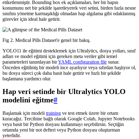
etiketlenmiştir. Bounding box ek açıklamaları, her bir hapın
konumunu net bir şekilde işaretleyerek veri setini, birden fazla nesne
sınıfını yönetme karmaşıklığı olmadan hap algılama gibi odaklanmış
görevler için ideal hale getirir.
Fig 2. Medical Pills Dataset'e genel bir bakış.
YOLO11 ile eğitimi desteklemek için Ultralytics, dosya yolları, sınıf
adları ve model eğitimi için gereken meta veriler gibi temel
parametreleri tanımlayan bir
YAML configuration file
sunar.
Önceden eğitilmiş bir modeli ince ayarlıyor veya sıfırdan başlıyor ol,
bu dosya süreci çok daha basit hale getirir ve hızlı bir şekilde
başlamana yardımcı olur.
Hap veri setinde bir Ultralytics YOLO
modelini eğitme
#
Başlamak için modeli
training
ve test etmek üzere bir ortam
kuracağız. Tercihine bağlı olarak Google Colab, Jupyter Notebooks
veya basit bir Python dosyası kullanmayı seçebilirsin. Seçtiğin
ortamda yeni bir not defteri veya Python dosyası oluşturman
yeterlidir.