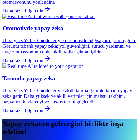
otomasyonunu yönlendirir.
Daha fazla bilgi edin
Otomotivde yapay zeka
Ultralytics YOLO modelleriyle otomotivde bilgisayarlı görü uygula.
Görüntü tabanlı yapay zeka; yol güvenliğini, sürücü yardımını ve
araç otomasyonunu daha akıllı yollar için geliştirir.
Daha fazla bilgi edin
Tarımda yapay zeka
Ultralytics YOLO modelleriyle akıllı tarıma görüntü tabanlı yapay
zeka getir. Daha yüksek ve akıllı verimler için mahsul takibini,
hayvancılık izlemeyi ve hassas tarımı güçlendir.
Daha fazla bilgi edin
Yapay zekanın geleceğini birlikte inşa
edelim!