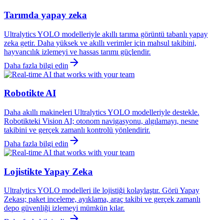
Tarımda yapay zeka
Ultralytics YOLO modelleriyle akıllı tarıma görüntü tabanlı yapay
zeka getir. Daha yüksek ve akıllı verimler için mahsul takibini,
hayvancılık izlemeyi ve hassas tarımı güçlendir.
Daha fazla bilgi edin
Robotikte AI
Daha akıllı makineleri Ultralytics YOLO modelleriyle destekle.
Robotikteki Vision AI; otonom navigasyonu, algılamayı, nesne
takibini ve gerçek zamanlı kontrolü yönlendirir.
Daha fazla bilgi edin
Lojistikte Yapay Zeka
Ultralytics YOLO modelleri ile lojistiği kolaylaştır. Görü Yapay
Zekası; paket inceleme, ayıklama, araç takibi ve gerçek zamanlı
depo güvenliği izlemeyi mümkün kılar.