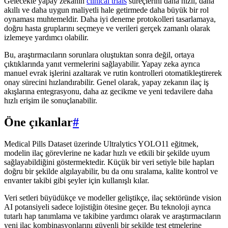
Gelecekte yapay zekanın
clinical trials
süreçlerini daha hızlı, daha
akıllı ve daha uygun maliyetli hale getirmede daha büyük bir rol
oynaması muhtemeldir. Daha iyi deneme protokolleri tasarlamaya,
doğru hasta gruplarını seçmeye ve verileri gerçek zamanlı olarak
izlemeye yardımcı olabilir.
Bu, araştırmacıların sorunlara oluştuktan sonra değil, ortaya
çıktıklarında yanıt vermelerini sağlayabilir. Yapay zeka ayrıca
manuel evrak işlerini azaltarak ve rutin kontrolleri otomatikleştirerek
onay sürecini hızlandırabilir. Genel olarak, yapay zekanın ilaç iş
akışlarına entegrasyonu, daha az gecikme ve yeni tedavilere daha
hızlı erişim ile sonuçlanabilir.
Öne çıkanlar
#
Medical Pills Dataset üzerinde Ultralytics YOLO11 eğitmek,
modelin ilaç görevlerine ne kadar hızlı ve etkili bir şekilde uyum
sağlayabildiğini göstermektedir. Küçük bir veri setiyle bile hapları
doğru bir şekilde algılayabilir, bu da onu sıralama, kalite kontrol ve
envanter takibi gibi şeyler için kullanışlı kılar.
Veri setleri büyüdükçe ve modeller geliştikçe, ilaç sektöründe vision
AI potansiyeli sadece lojistiğin ötesine geçer. Bu teknoloji ayrıca
tutarlı hap tanımlama ve takibine yardımcı olarak ve araştırmacıların
yeni ilaç kombinasyonlarını güvenli bir şekilde test etmelerine