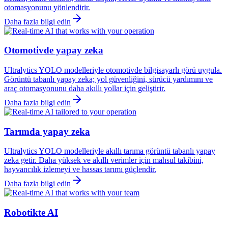
otomasyonunu yönlendirir.
Daha fazla bilgi edin
Otomotivde yapay zeka
Ultralytics YOLO modelleriyle otomotivde bilgisayarlı görü uygula.
Görüntü tabanlı yapay zeka; yol güvenliğini, sürücü yardımını ve
araç otomasyonunu daha akıllı yollar için geliştirir.
Daha fazla bilgi edin
Tarımda yapay zeka
Ultralytics YOLO modelleriyle akıllı tarıma görüntü tabanlı yapay
zeka getir. Daha yüksek ve akıllı verimler için mahsul takibini,
hayvancılık izlemeyi ve hassas tarımı güçlendir.
Daha fazla bilgi edin
Robotikte AI