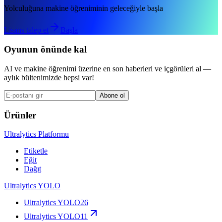
Yolculuğuna makine öğreniminin geleceğiyle başla
Lisans talep et
Başla
Oyunun önünde kal
AI ve makine öğrenimi üzerine en son haberleri ve içgörüleri al —
aylık bültenimizde hepsi var!
Abone ol
Ürünler
Ultralytics Platformu
Etiketle
Eğit
Dağıt
Ultralytics YOLO
Ultralytics YOLO26
Ultralytics YOLO11