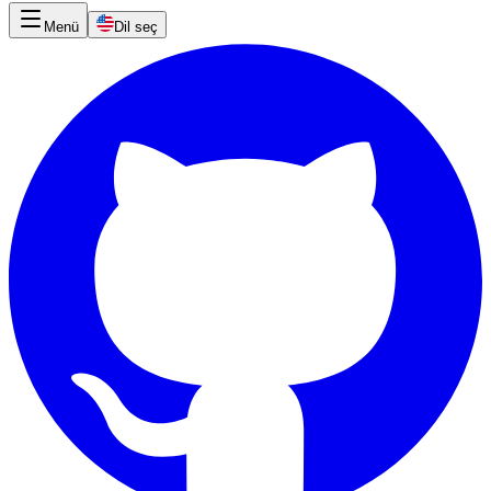
Menü
Dil seç