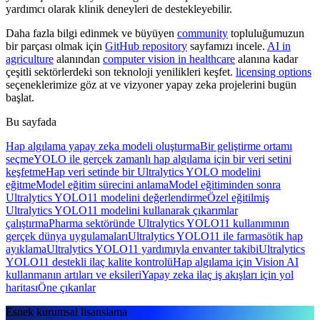
yardımcı olarak klinik deneyleri de destekleyebilir.
Daha fazla bilgi edinmek ve büyüyen
community
topluluğumuzun
bir parçası olmak için
GitHub repository
sayfamızı incele.
AI in
agriculture
alanından
computer vision in healthcare
alanına kadar
çeşitli sektörlerdeki son teknoloji yenilikleri keşfet.
licensing options
seçeneklerimize göz at ve vizyoner yapay zeka projelerini bugün
başlat.
Bu sayfada
Hap algılama yapay zeka modeli oluşturma
Bir geliştirme ortamı
seçme
YOLO ile gerçek zamanlı hap algılama için bir veri setini
keşfetme
Hap veri setinde bir Ultralytics YOLO modelini
eğitme
Model eğitim sürecini anlama
Model eğitiminden sonra
Ultralytics YOLO11 modelini değerlendirme
Özel eğitilmiş
Ultralytics YOLO11 modelini kullanarak çıkarımlar
çalıştırma
Pharma sektöründe Ultralytics YOLO11 kullanımının
gerçek dünya uygulamaları
Ultralytics YOLO11 ile farmasötik hap
ayıklama
Ultralytics YOLO11 yardımıyla envanter takibi
Ultralytics
YOLO11 destekli ilaç kalite kontrolü
Hap algılama için Vision AI
kullanmanın artıları ve eksileri
Yapay zeka ilaç iş akışları için yol
haritası
Öne çıkanlar
Esnek kurumsal lisanslama