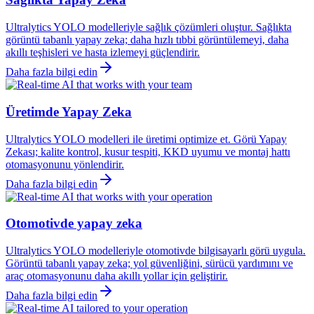
Ultralytics YOLO modelleriyle sağlık çözümleri oluştur. Sağlıkta
görüntü tabanlı yapay zeka; daha hızlı tıbbi görüntülemeyi, daha
akıllı teşhisleri ve hasta izlemeyi güçlendirir.
Daha fazla bilgi edin
Üretimde Yapay Zeka
Ultralytics YOLO modelleri ile üretimi optimize et. Görü Yapay
Zekası; kalite kontrol, kusur tespiti, KKD uyumu ve montaj hattı
otomasyonunu yönlendirir.
Daha fazla bilgi edin
Otomotivde yapay zeka
Ultralytics YOLO modelleriyle otomotivde bilgisayarlı görü uygula.
Görüntü tabanlı yapay zeka; yol güvenliğini, sürücü yardımını ve
araç otomasyonunu daha akıllı yollar için geliştirir.
Daha fazla bilgi edin