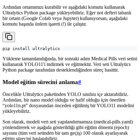
Ardından ortamımızı kurabilir ve aşağıdaki komutu kullanarak
Ultralytics Python package yükleyebiliriz. Eğer not defteri tabanlı
bir ortam (Google Colab veya Jupyter) kullanıyorsan, aşağıdaki
komutu başında ünlem işareti (!) ile çalıştır.
pip install ultralytics
Yükleme tamamlandığında, bir sonraki adım Medical Pills veri setini
kullanarak YOLO11'i indirmek ve eğitmektir. Veri seti Ultralytics
Python package tarafından desteklendiğinden süreç basittir.
Model eğitim sürecini anlama
#
Öncelikle Ultralytics paketinden YOLO sınıfını içe aktarabiliriz.
Ardından, bir nano model olduğu ve hafif olduğu için önerilen
“yolo11n.pt” dosyasından önceden eğitilmiş bir YOLO11 modelini
yükleyebiliriz.
Son olarak, modeli veri seti yapılandırmamıza (medical-pills.yaml)
yönlendirerek ve aşağıda gösterildiği gibi eğitim dönemi (epoch)
sayısını (tüm veri setinden bir tam geçiş) 100 olarak ayarlayarak
eğitim sürecini başlatabiliriz.