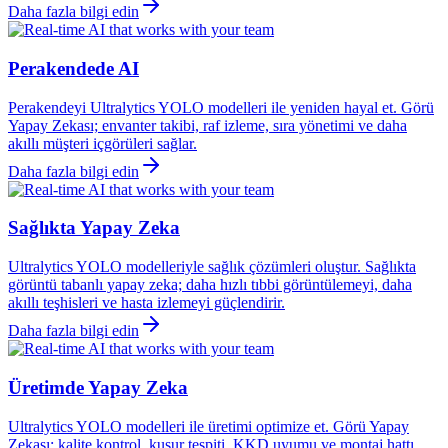
Daha fazla bilgi edin
Perakendede AI
Perakendeyi Ultralytics YOLO modelleri ile yeniden hayal et. Görü
Yapay Zekası; envanter takibi, raf izleme, sıra yönetimi ve daha
akıllı müşteri içgörüleri sağlar.
Daha fazla bilgi edin
Sağlıkta Yapay Zeka
Ultralytics YOLO modelleriyle sağlık çözümleri oluştur. Sağlıkta
görüntü tabanlı yapay zeka; daha hızlı tıbbi görüntülemeyi, daha
akıllı teşhisleri ve hasta izlemeyi güçlendirir.
Daha fazla bilgi edin
Üretimde Yapay Zeka
Ultralytics YOLO modelleri ile üretimi optimize et. Görü Yapay
Zekası; kalite kontrol, kusur tespiti, KKD uyumu ve montaj hattı