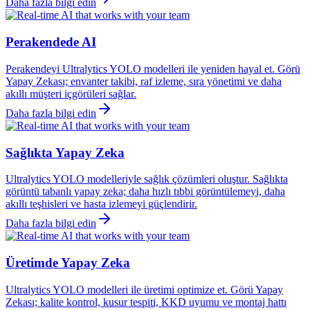
Daha fazla bilgi edin
Perakendede AI
Perakendeyi Ultralytics YOLO modelleri ile yeniden hayal et. Görü
Yapay Zekası; envanter takibi, raf izleme, sıra yönetimi ve daha
akıllı müşteri içgörüleri sağlar.
Daha fazla bilgi edin
Sağlıkta Yapay Zeka
Ultralytics YOLO modelleriyle sağlık çözümleri oluştur. Sağlıkta
görüntü tabanlı yapay zeka; daha hızlı tıbbi görüntülemeyi, daha
akıllı teşhisleri ve hasta izlemeyi güçlendirir.
Daha fazla bilgi edin
Üretimde Yapay Zeka
Ultralytics YOLO modelleri ile üretimi optimize et. Görü Yapay
Zekası; kalite kontrol, kusur tespiti, KKD uyumu ve montaj hattı