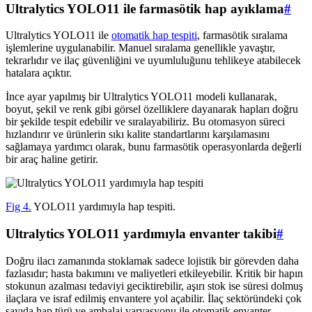
Ultralytics YOLO11 ile farmasötik hap ayıklama
#
Ultralytics YOLO11 ile
otomatik hap tespiti
, farmasötik sıralama
işlemlerine uygulanabilir. Manuel sıralama genellikle yavaştır,
tekrarlıdır ve ilaç güvenliğini ve uyumluluğunu tehlikeye atabilecek
hatalara açıktır.
İnce ayar yapılmış bir Ultralytics YOLO11 modeli kullanarak,
boyut, şekil ve renk gibi görsel özelliklere dayanarak hapları doğru
bir şekilde tespit edebilir ve sıralayabiliriz. Bu otomasyon süreci
hızlandırır ve ürünlerin sıkı kalite standartlarını karşılamasını
sağlamaya yardımcı olarak, bunu farmasötik operasyonlarda değerli
bir araç haline getirir.
Fig 4.
YOLO11 yardımıyla hap tespiti.
Ultralytics YOLO11 yardımıyla envanter takibi
#
Doğru ilacı zamanında stoklamak sadece lojistik bir görevden daha
fazlasıdır; hasta bakımını ve maliyetleri etkileyebilir. Kritik bir hapın
stokunun azalması tedaviyi geciktirebilir, aşırı stok ise süresi dolmuş
ilaçlara ve israf edilmiş envantere yol açabilir. İlaç sektöründeki çok
sayıda hap türü ve ambalaj varyasyonu ile otomatik envanter