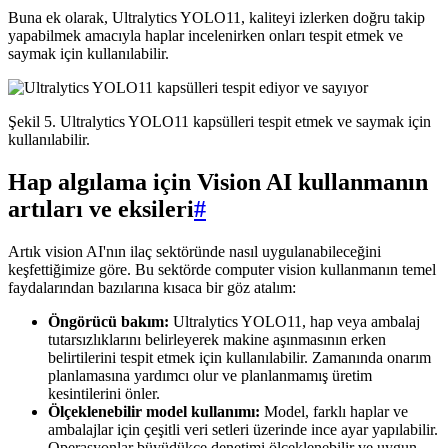
Buna ek olarak, Ultralytics YOLO11, kaliteyi izlerken doğru takip
yapabilmek amacıyla haplar incelenirken onları tespit etmek ve
saymak için kullanılabilir.
Şekil 5. Ultralytics YOLO11 kapsülleri tespit etmek ve saymak için
kullanılabilir.
Hap algılama için Vision AI kullanmanın
artıları ve eksileri
#
Artık vision AI'nın ilaç sektöründe nasıl uygulanabileceğini
keşfettiğimize göre. Bu sektörde computer vision kullanmanın temel
faydalarından bazılarına kısaca bir göz atalım:
Öngörücü bakım:
Ultralytics YOLO11, hap veya ambalaj
tutarsızlıklarını belirleyerek makine aşınmasının erken
belirtilerini tespit etmek için kullanılabilir. Zamanında onarım
planlamasına yardımcı olur ve planlanmamış üretim
kesintilerini önler.
Ölçeklenebilir model kullanımı:
Model, farklı haplar ve
ambalajlar için çeşitli veri setleri üzerinde ince ayar yapılabilir.
Operasyonlar büyüdükçe denetimi ölçeklenebilir ve uygun