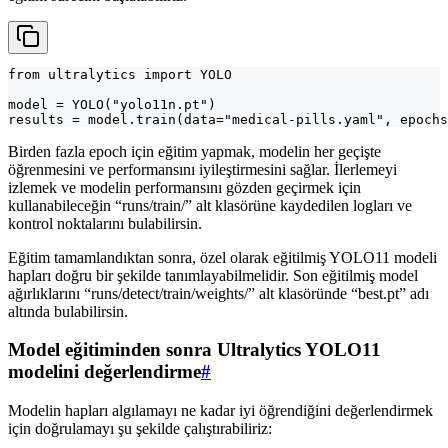
from ultralytics import YOLO

model = YOLO("yolo11n.pt")

results = model.train(data="medical-pills.yaml", epochs
Birden fazla epoch için eğitim yapmak, modelin her geçişte
öğrenmesini ve performansını iyileştirmesini sağlar. İlerlemeyi
izlemek ve modelin performansını gözden geçirmek için
kullanabileceğin “runs/train/” alt klasörüne kaydedilen logları ve
kontrol noktalarını bulabilirsin.
Eğitim tamamlandıktan sonra, özel olarak eğitilmiş YOLO11 modeli
hapları doğru bir şekilde tanımlayabilmelidir. Son eğitilmiş model
ağırlıklarını “runs/detect/train/weights/” alt klasöründe “best.pt” adı
altında bulabilirsin.
Model eğitiminden sonra Ultralytics YOLO11
modelini değerlendirme
#
Modelin hapları algılamayı ne kadar iyi öğrendiğini değerlendirmek
için doğrulamayı şu şekilde çalıştırabiliriz: