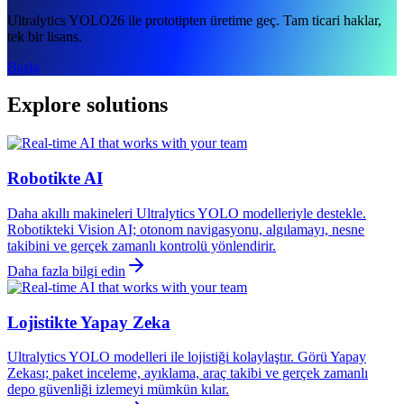
Ultralytics YOLO26 ile prototipten üretime geç. Tam ticari haklar,
tek bir lisans.
Başla
Explore solutions
Robotikte AI
Daha akıllı makineleri Ultralytics YOLO modelleriyle destekle.
Robotikteki Vision AI; otonom navigasyonu, algılamayı, nesne
takibini ve gerçek zamanlı kontrolü yönlendirir.
Daha fazla bilgi edin
Lojistikte Yapay Zeka
Ultralytics YOLO modelleri ile lojistiği kolaylaştır. Görü Yapay
Zekası; paket inceleme, ayıklama, araç takibi ve gerçek zamanlı
depo güvenliği izlemeyi mümkün kılar.