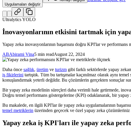
Uygulamaları değiştir
Ultralytics YOLO
İnovasyonlarının etkisini tartmak için ya
Yapay zeka inovasyonlarının başarısını doğru KPI'lar ve performans met
AB
Abirami Vina
5 min read
August 22, 2024
Daha önce
sağlık
,
üretim
ve
turizm
gibi farklı sektörlerde yapay zekan
iş fikirlerini
tartıştık. Tüm bu tartışmalar kaçınılmaz olarak aynı temel
konuşlandırmak yeterli değildir. Bu çözümlerin gerçekten sonuçlar sun
Bir yapay zeka modelinin süreçleri daha verimli hale getirmede, inov
Doğru temel performans göstergelerine (KPI) odaklanarak, bir yapay ze
Bu makalede, en ilgili KPI'lar ile yapay zeka uygulamalarının başarısın
temel metriklerin
üzerinden geçecek ve özel yapay zeka çözümleriniz i
Yapay zeka iş KPI'ları ile yapay zeka per