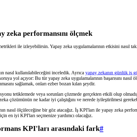
pay zeka performansını ölçmek
rikleri ile izleyebilirsin. Yapay zeka uygulamalarının etkisini nasıl ta
ın nasıl kullanılabileceğini inceledik. Ayrıca
yapay zekanın günlük iş gör
 soruya yol açıyor: Bu tür yapay zeka uygulamalarının başarısını nasıl 
masını sağlamak, onları ezber bozan kılan şeydir.
asyonu tetiklemede veya sorunları çözmede gerçekten etkili olup olmadı
ka çözümünün ne kadar iyi çalıştığını ve nerede iyileştirilmesi gerekebi
ın nasıl ölçüleceğine bir göz atacağız. İş KPI'ları ile yapay zeka perfor
çin en iyi KPI'ları seçmenize yardımcı olacağız.
formans KPI'ları arasındaki fark
#