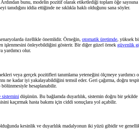
n. Ardından bunu, modelin pozitif olarak etiketlediği toplam öğe sayısın
şeyi tanıdığını iddia ettiğinde ne sıklıkla haklı olduğunu sana söyler.
i senaryolarda özellikle önemlidir. Örneğin,
otomatik üretimde
, yüksek bi
en işlenmesini önleyebildiğini gösterir. Bir diğer güzel örnek
güvenlik g
a yardımcı olur.
nekleri veya gerçek pozitifleri tanımlama yeteneğini ölçmeye yardımcı ol
 ne kadar iyi yakalayabildiğini temsil eder. Geri çağırma, doğru tespitl
) bölünmesiyle hesaplanabilir.
 sistemini
düşünün. Bu bağlamda duyarlılık, sistemin doğru bir şekilde b
sini kaçırmak hasta bakımı için ciddi sonuçlara yol açabilir.
duğunda kesinlik ve duyarlılık madalyonun iki yüzü gibidir ve genellikle