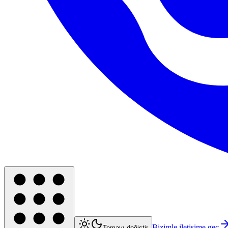
Bizimle iletişime geç
Temayı değiştir