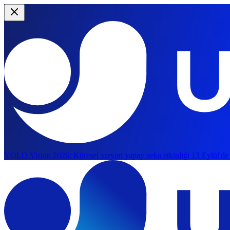
YOLO Vision 2026:
Küresel vizyon yapay zeka etkinliği 13 Eylül'de