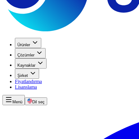
Ürünler
Çözümler
Kaynaklar
Şirket
Fiyatlandırma
Lisanslama
Menü
Dil seç