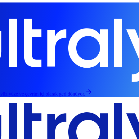
 yüz yüze ve çevrim içi olarak geri dönüyor.