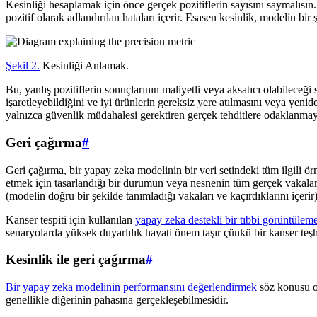
Kesinliği hesaplamak için önce gerçek pozitiflerin sayısını saymalısı
pozitif olarak adlandırılan hataları içerir. Esasen kesinlik, modelin bir 
Şekil 2.
Kesinliği Anlamak.
Bu, yanlış pozitiflerin sonuçlarının maliyetli veya aksatıcı olabileceğ
işaretleyebildiğini ve iyi ürünlerin gereksiz yere atılmasını veya yenid
yalnızca güvenlik müdahalesi gerektiren gerçek tehditlere odaklanmay
Geri çağırma
#
Geri çağırma, bir yapay zeka modelinin bir veri setindeki tüm ilgili ör
etmek için tasarlandığı bir durumun veya nesnenin tüm gerçek vakalarını
(modelin doğru bir şekilde tanımladığı vakaları ve kaçırdıklarını içerir
Kanser tespiti için kullanılan
yapay zeka destekli bir tıbbi görüntüleme
senaryolarda yüksek duyarlılık hayati önem taşır çünkü bir kanser teşhi
Kesinlik ile geri çağırma
#
Bir yapay zeka modelinin performansını değerlendirmek
söz konusu ol
genellikle diğerinin pahasına gerçekleşebilmesidir.