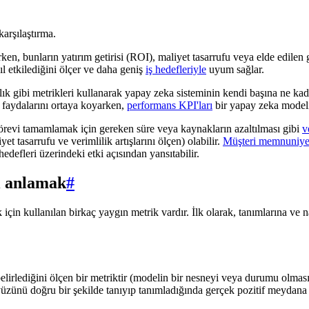
arşılaştırma.
 bunların yatırım getirisi (ROI), maliyet tasarrufu veya elde edilen ge
ıl etkilediğini ölçer ve daha geniş
iş hedefleriyle
uyum sağlar.
 gibi metrikleri kullanarak yapay zeka sisteminin kendi başına ne kadar
k faydalarını ortaya koyarken,
performans KPI'ları
bir yapay zeka modelin
r görevi tamamlamak için gereken süre veya kaynakların azaltılması gibi
v
t tasarrufu ve verimlilik artışlarını ölçen) olabilir.
Müşteri memnuniye
edefleri üzerindeki etki açısından yansıtabilir.
i anlamak
#
çin kullanılan birkaç yaygın metrik vardır. İlk olarak, tanımlarına ve n
elirlediğini ölçen bir metriktir (modelin bir nesneyi veya durumu olması
 yüzünü doğru bir şekilde tanıyıp tanımladığında gerçek pozitif meydana 