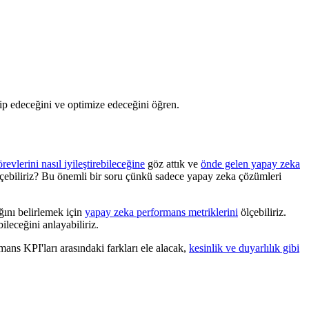
kip edeceğini ve optimize edeceğini öğren.
evlerini nasıl iyileştirebileceğine
göz attık ve
önde gelen yapay zeka
ölçebiliriz? Bu önemli bir soru çünkü sadece yapay zeka çözümleri
ğını belirlemek için
yapay zeka performans metriklerini
ölçebiliriz.
leceğini anlayabiliriz.
mans KPI'ları arasındaki farkları ele alacak,
kesinlik ve duyarlılık gibi