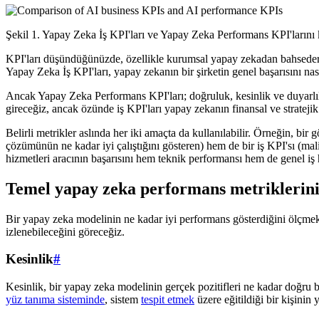
Şekil 1. Yapay Zeka İş KPI'ları ve Yapay Zeka Performans KPI'larını k
KPI'ları düşündüğünüzde, özellikle kurumsal yapay zekadan bahsederken,
Yapay Zeka İş KPI'ları, yapay zekanın bir şirketin genel başarısını nas
Ancak Yapay Zeka Performans KPI'ları; doğruluk, kesinlik ve duyarlılık
gireceğiz, ancak özünde iş KPI'ları yapay zekanın finansal ve strateji
Belirli metrikler aslında her iki amaçta da kullanılabilir. Örneğin, bi
çözümünün ne kadar iyi çalıştığını gösteren) hem de bir iş KPI'sı (maliye
hizmetleri aracının başarısını hem teknik performansı hem de genel iş h
Temel yapay zeka performans metriklerin
Bir yapay zeka modelinin ne kadar iyi performans gösterdiğini ölçmek i
izlenebileceğini göreceğiz.
Kesinlik
#
Kesinlik, bir yapay zeka modelinin gerçek pozitifleri ne kadar doğru b
yüz tanıma sisteminde
, sistem
tespit etmek
üzere eğitildiği bir kişinin