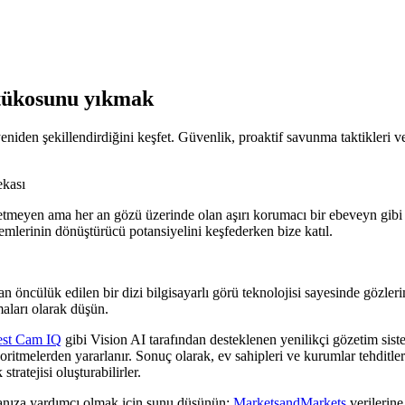
atükosunu yıkmak
niden şekillendirdiğini keşfet. Güvenlik, proaktif savunma taktikleri v
 etmeyen ama her an gözü üzerinde olan aşırı korumacı bir ebeveyn gibi 
emlerinin dönüştürücü potansiyelini keşfederken bize katıl.
 öncülük edilen bir dizi bilgisayarlı görü teknolojisi sayesinde gözler
maları olarak düşün.
st Cam IQ
gibi Vision AI tarafından desteklenen yenilikçi gözetim siste
tmelerden yararlanır. Sonuç olarak, ev sahipleri ve kurumlar tehditleri der
stratejisi oluşturabilirler.
manıza yardımcı olmak için şunu düşünün:
MarketsandMarkets
verilerine