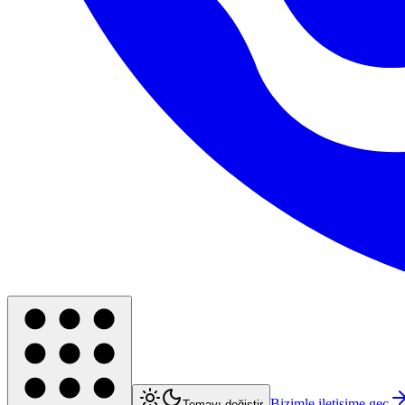
Bizimle iletişime geç
Temayı değiştir