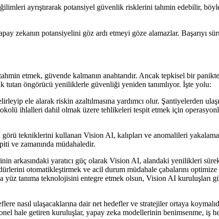
ğilimleri ayrıştırarak potansiyel güvenlik risklerini tahmin edebilir, bö
e yapay zekanın potansiyelini göz ardı etmeyi göze alamazlar. Başarıyı
ahmin etmek, güvende kalmanın anahtarıdır. Ancak tepkisel bir panikten
k tutan öngörücü yeniliklerle güvenliği yeniden tanımlıyor. İşte yolu:
elirleyip ele alarak riskin azaltılmasına yardımcı olur. Şantiyelerden ul
tokolü ihlalleri dahil olmak üzere tehlikeleri tespit etmek için operasyo
ı görü tekniklerini kullanan Vision AI, kalıpları ve anomalileri yakala
espiti ve zamanında müdahaledir.
nin arkasındaki yaratıcı güç olarak Vision AI, alandaki yenilikleri süre
dürlerini otomatikleştirmek ve acil durum müdahale çabalarını optimize e
a yüz tanıma teknolojisini entegre etmek olsun, Vision AI kuruluşları g
ere nasıl ulaşacaklarına dair net hedefler ve stratejiler ortaya koymalıdı
onel hale getiren kuruluşlar, yapay zeka modellerinin benimsenme, iş hed