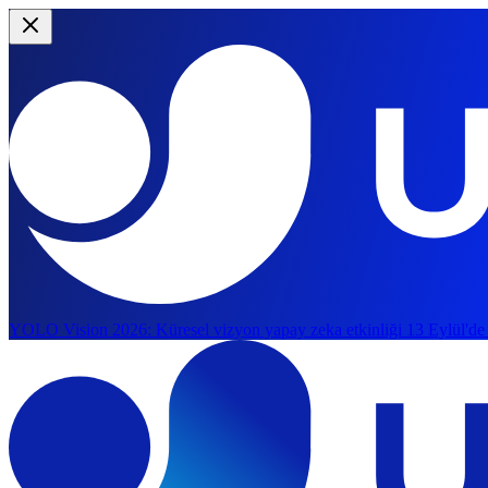
YOLO Vision 2026:
Küresel vizyon yapay zeka etkinliği 13 Eylül'de