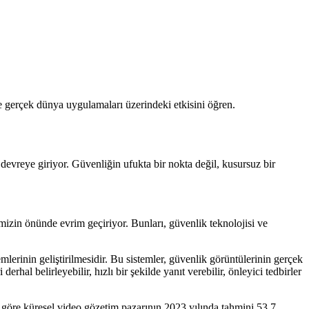
e gerçek dünya uygulamaları üzerindeki etkisini öğren.
devreye giriyor. Güvenliğin ufukta bir nokta değil, kusursuz bir
imizin önünde evrim geçiriyor. Bunları, güvenlik teknolojisi ve
mlerinin geliştirilmesidir. Bu sistemler, güvenlik görüntülerinin gerçek
hal belirleyebilir, hızlı bir şekilde yanıt verebilir, önleyici tedbirler
 göre küresel video gözetim pazarının 2023 yılında tahmini 53,7