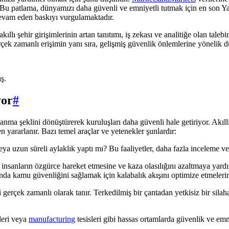
. Bu patlama, dünyamızı daha güvenli ve emniyetli tutmak için en son 
evam eden baskıyı vurgulamaktadır.
ıllı şehir girişimlerinin artan tanıtımı, iş zekası ve analitiğe olan tale
erçek zamanlı erişimin yanı sıra, gelişmiş güvenlik önlemlerine yönelik 
ş.
yor
#
lanma şeklini dönüştürerek kuruluşları daha güvenli hale getiriyor. Akıll
yararlanır. Bazı temel araçlar ve yetenekler şunlardır:
veya uzun süreli aylaklık yaptı mı? Bu faaliyetler, daha fazla inceleme v
insanların özgürce hareket etmesine ve kaza olasılığını azaltmaya yardım
sında kamu güvenliğini sağlamak için kalabalık akışını optimize etmeleri
 gerçek zamanlı olarak tanır. Terkedilmiş bir çantadan yetkisiz bir silaha
leri veya
manufacturing
tesisleri gibi hassas ortamlarda güvenlik ve emni