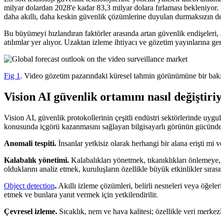
milyar dolardan 2028'e kadar 83,3 milyar dolara fırlaması bekleniyor
daha akıllı, daha keskin güvenlik çözümlerine duyulan durmaksızın d
Bu büyümeyi hızlandıran faktörler arasında artan güvenlik endişeleri, ak
atılımlar yer alıyor. Uzaktan izleme ihtiyacı ve gözetim yayınlarına g
Fig 1
. Video gözetim pazarındaki küresel tahmin görünümüne bir bakı
Vision AI güvenlik ortamını nasıl değiştiri
Vision AI, güvenlik protokollerinin çeşitli endüstri sektörlerinde uygu
konusunda içgörü kazanmasını sağlayan bilgisayarlı görünün gücünden 
Anomali tespiti.
İnsanlar yetkisiz olarak herhangi bir alana erişti mi 
Kalabalık yönetimi.
Kalabalıkları yönetmek, tıkanıklıkları önlemeye, 
olduklarını analiz etmek, kuruluşların özellikle büyük etkinlikler sıra
Object detection
.
Akıllı izleme çözümleri, belirli nesneleri veya öğeleri
etmek ve bunlara yanıt vermek için yetkilendirilir.
Çevresel izleme.
Sıcaklık, nem ve hava kalitesi; özellikle veri merkez