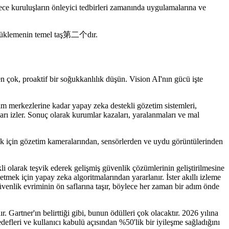
ylece kuruluşların önleyici tedbirleri zamanında uygulamalarına ve
 sürüklemenin temel taş第二个dır.
 çok, proaktif bir soğukkanlılık düşün. Vision AI'nın gücü işte
aşım merkezlerine kadar yapay zeka destekli gözetim sistemleri,
nları izler. Sonuç olarak kurumlar kazaları, yaralanmaları ve mal
mak için gözetim kameralarından, sensörlerden ve uydu görüntülerinden
kli olarak teşvik ederek gelişmiş güvenlik çözümlerinin geliştirilmesine
tmek için yapay zeka algoritmalarından yararlanır. İster akıllı izleme
üvenlik evriminin ön saflarına taşır, böylece her zaman bir adım önde
r. Gartner'ın belirttiği gibi, bunun ödülleri çok olacaktır. 2026 yılına
efleri ve kullanıcı kabulü açısından %50'lik bir iyileşme sağladığını