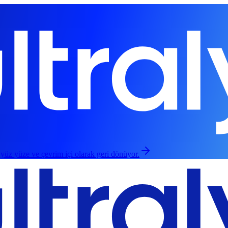
 yüz yüze ve çevrim içi olarak geri dönüyor.