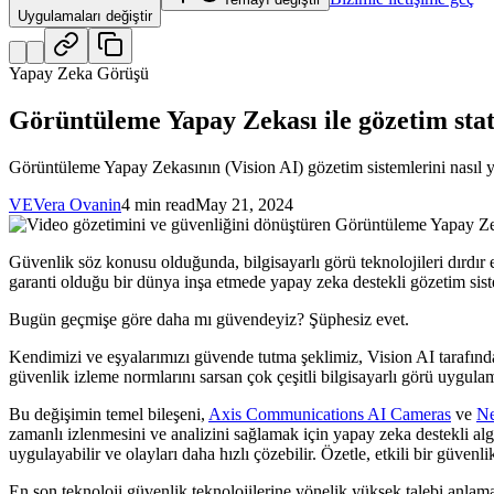
Uygulamaları değiştir
Yapay Zeka Görüşü
Görüntüleme Yapay Zekası ile gözetim st
Görüntüleme Yapay Zekasının (Vision AI) gözetim sistemlerini nasıl ye
VE
Vera Ovanin
4 min read
May 21, 2024
Güvenlik söz konusu olduğunda, bilgisayarlı görü teknolojileri dırdır
garanti olduğu bir dünya inşa etmede yapay zeka destekli gözetim sist
Bugün geçmişe göre daha mı güvendeyiz? Şüphesiz evet.
Kendimizi ve eşyalarımızı güvende tutma şeklimiz, Vision AI tarafından
güvenlik izleme normlarını sarsan çok çeşitli bilgisayarlı görü uygula
Bu değişimin temel bileşeni,
Axis Communications AI Cameras
ve
Ne
zamanlı izlenmesini ve analizini sağlamak için yapay zeka destekli algori
uygulayabilir ve olayları daha hızlı çözebilir. Özetle, etkili bir güvenlik 
En son teknoloji güvenlik teknolojilerine yönelik yüksek talebi anla