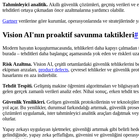
Tahminleyici analitik.
Akıllı güvenlik çözümleri, geçmiş verileri ve e
tehditleri ortaya çıkmadan önce azaltmalarına yardımcı olabilir.
Gartner
verilerine göre kurumlar, operasyonlarında ve stratejilerind
Vision AI'nın proaktif savunma taktikleri
#
Modern hayatın koşuşturmacasında, tehlikeleri daha kapıyı çalmadan t
burada – tehditleri daha başlangıç aşamasında yok eden ve riskleri uza
Risk Azaltma.
Vision AI, çeşitli ortamlardaki güvenlik tehlikelerini b
ekipman arızaları,
product defects
, çevresel tehlikeler ve güvenlik pro
hasarlarını en aza indirebilir.
Tehdit Tespiti.
Gelişmiş makine öğrenimi algoritmaları ve bilgisayarl
gelen gerçek zamanlı verileri analiz eder. Nihai sonuç, erken tehdit t
Güvenlik Yenilikleri.
Gelişen güvenlik protokollerinin ve teknolojileri
yol açar. Bu yenilikler, durumsal farkındalığı artırmak, güvenlik prose
çözümleri uygulamak, ister tahminleyici analitik araçları dağıtmak vey
olurlar.
Yapay zekayı uygulayan işletmeler, güvenliği artırmak gibi belirli hedefl
gelindiğinde, yapay zeka şeffaflığını, güvenini ve güvenliğini operasy