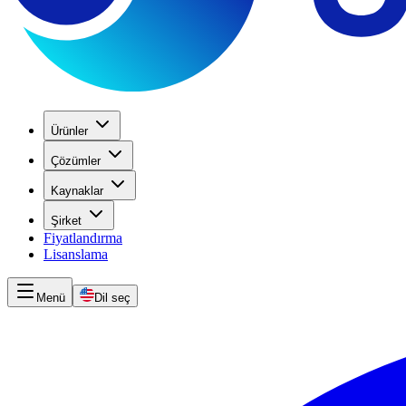
Ürünler
Çözümler
Kaynaklar
Şirket
Fiyatlandırma
Lisanslama
Menü
Dil seç